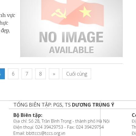
ĩnh vực
thực
 đẹp,
5
6
7
8
»
Cuối cùng
TỔNG BIÊN TẬP: PGS, TS
DƯƠNG TRUNG Ý
Bộ Biên tập:
C
Địa chỉ: Số 28, Trần Bình Trọng - thành phố Hà Nội
Đị
Điện thoại: 024 39429753 - Fax: 024 39429754
T
Email: bbttccs@tccs.org.vn
Đi