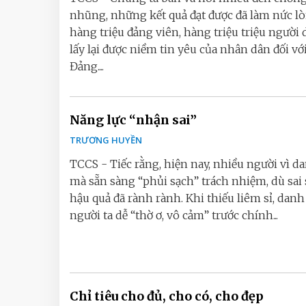
nhũng, những kết quả đạt được đã làm nức l
hàng triệu đảng viên, hàng triệu triệu người 
lấy lại được niềm tin yêu của nhân dân đối vớ
Đảng....
Năng lực “nhận sai”
TRƯƠNG HUYỀN
TCCS - Tiếc rằng, hiện nay, nhiều người vì da
mà sẵn sàng “phủi sạch” trách nhiệm, dù sai 
hậu quả đã rành rành. Khi thiếu liêm sỉ, danh
người ta dễ “thờ ơ, vô cảm” trước chính...
Chỉ tiêu cho đủ, cho có, cho đẹp