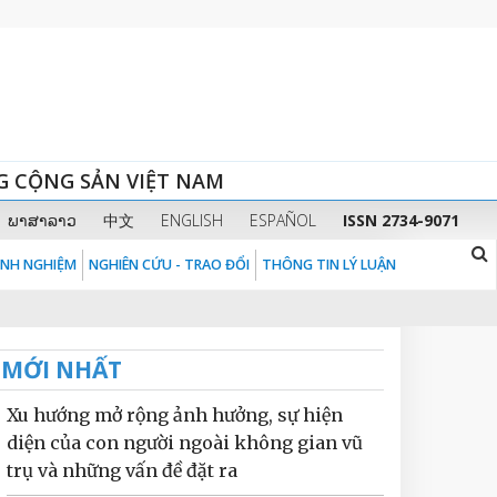
G CỘNG SẢN VIỆT NAM
ພາສາລາວ
中文
ENGLISH
ESPAÑOL
ISSN 2734-9071
KINH NGHIỆM
NGHIÊN CỨU - TRAO ĐỔI
THÔNG TIN LÝ LUẬN
MỚI NHẤT
Xu hướng mở rộng ảnh hưởng, sự hiện
diện của con người ngoài không gian vũ
trụ và những vấn đề đặt ra