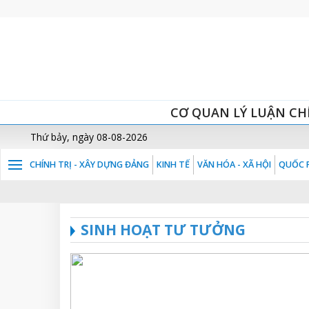
CƠ QUAN LÝ LUẬN CH
Thứ bảy, ngày 08-08-2026
CHÍNH TRỊ - XÂY DỰNG ĐẢNG
KINH TẾ
VĂN HÓA - XÃ HỘI
QUỐC P
SINH HOẠT TƯ TƯỞNG