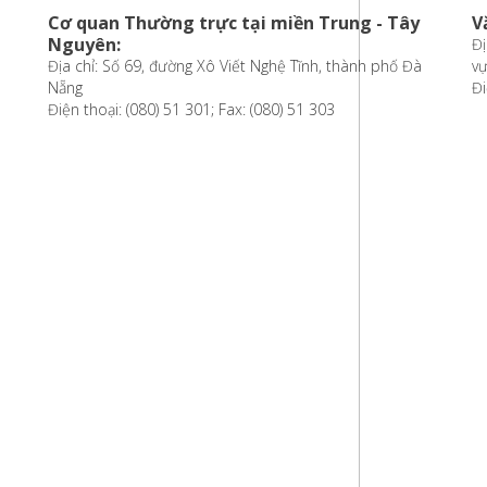
Cơ quan Thường trực tại miền Trung - Tây
V
Nguyên:
Đị
Địa chỉ: Số 69, đường Xô Viết Nghệ Tĩnh, thành phố Đà
vự
Nẵng
Đi
Điện thoại: (080) 51 301; Fax: (080) 51 303