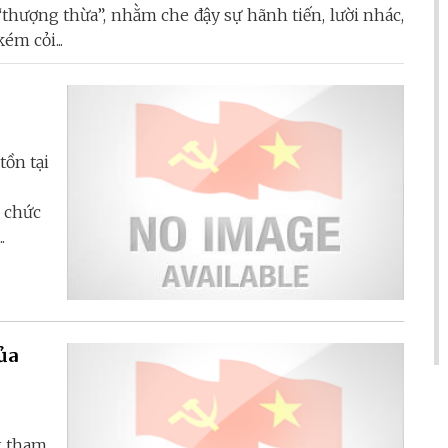
“thượng thừa”, nhằm che đậy sự hãnh tiến, lười nhác,
kém cỏi...
tồn tại
.
ó chức
.
ủa
g tham