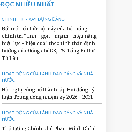
ĐỌC NHIỀU NHẤT
CHÍNH TRỊ - XÂY DỰNG ĐẢNG
Đổi mới tổ chức bộ máy của hệ thống
chính trị “tinh - gọn - mạnh - hiệu năng -
hiệu lực - hiệu quả” theo tinh thần định
hướng của Đồng chí GS, TS, Tổng Bí thư
Tô Lâm
HOẠT ĐỘNG CỦA LÃNH ĐẠO ĐẢNG VÀ NHÀ
NƯỚC
Hội nghị công bố thành lập Hội đồng Lý
luận Trung ương nhiệm kỳ 2026 - 2031
HOẠT ĐỘNG CỦA LÃNH ĐẠO ĐẢNG VÀ NHÀ
NƯỚC
Thủ tướng Chính phủ Phạm Minh Chính: