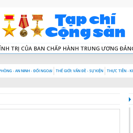
ÍNH TRỊ CỦA BAN CHẤP HÀNH TRUNG ƯƠNG ĐẢN
HÒNG - AN NINH - ĐỐI NGOẠI
THẾ GIỚI: VẤN ĐỀ - SỰ KIỆN
THỰC TIỄN - 