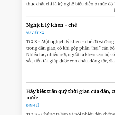
thực chất chỉ là kỹ nghệ biểu diễn ở mức độ 
Nghịch lý khen - chê
VŨ VIẾT XÔ
TCCS - Một nghịch lý khen - chê đã và đang 
trong dân gian, có khi góp phần “hại” cán bộ
Nhiều lúc, nhiều nơi, người ta khen cán bộ c
sắc, tiền tài, giúp được con cháu, dòng tộc, địa..
Hãy biết trân quý thời gian của dân, c
nước
ĐINH LỀ
TCCS - Chúng ta bàn và nói nhiều đến chốn