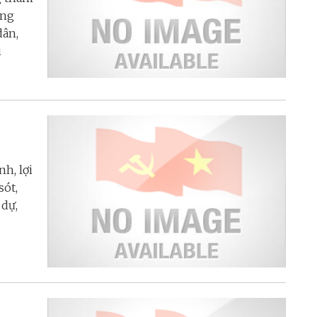
òng
dân,
i
nh, lợi
sót,
 dự,