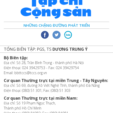
NHỮNG CHẶNG ĐƯỜNG PHÁT TRIỂN
TỔNG BIÊN TẬP: PGS, TS
DƯƠNG TRUNG Ý
Bộ Biên tập:
Địa chỉ: Số 28, Trần Bình Trọng - thành phố Hà Nội
Điện thoại: 024 39429753 - Fax: 024 39429754
Email: bbttccs@tccs.org.vn
Cơ quan Thường trực tại miền Trung - Tây Nguyên:
Địa chỉ: Số 69, đường Xô Viết Nghệ Tĩnh, thành phố Đà Nẵng
Điện thoại: (080) 51 301; Fax: (080) 51 303
Cơ quan Thường trực tại miền Nam:
Địa chỉ: Số 19 Phạm Ngọc Thạch,
Thành phố Hồ Chí Minh