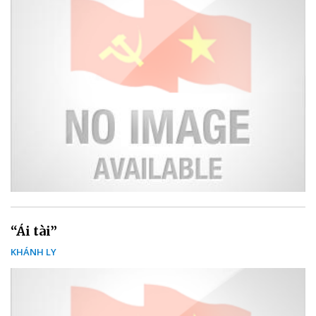
“Ái tài”
KHÁNH LY