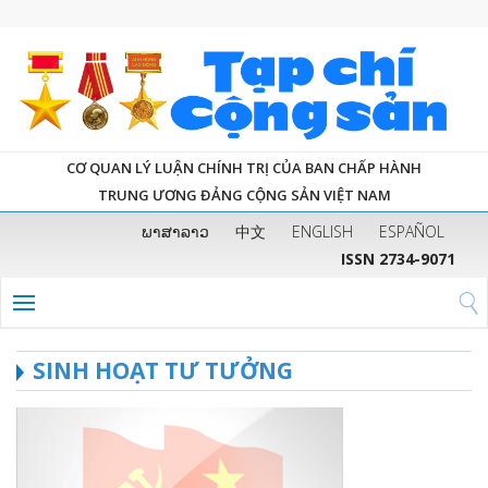
CƠ QUAN LÝ LUẬN CHÍNH TRỊ CỦA BAN CHẤP HÀNH
TRUNG ƯƠNG ĐẢNG CỘNG SẢN VIỆT NAM
ພາສາລາວ
中文
ENGLISH
ESPAÑOL
ISSN 2734-9071
SINH HOẠT TƯ TƯỞNG