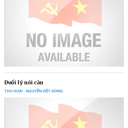
Đuối lý nói càn
THU HOÀI - NGUYỄN VIỆT HÙNG