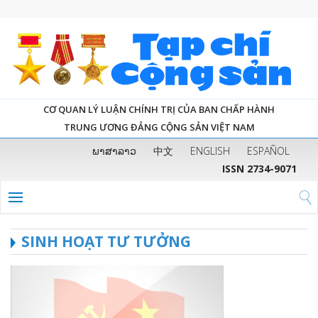
CƠ QUAN LÝ LUẬN CHÍNH TRỊ CỦA BAN CHẤP HÀNH
TRUNG ƯƠNG ĐẢNG CỘNG SẢN VIỆT NAM
ພາສາລາວ
中文
ENGLISH
ESPAÑOL
ISSN 2734-9071
SINH HOẠT TƯ TƯỞNG