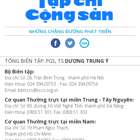
NHỮNG CHẶNG ĐƯỜNG PHÁT TRIỂN
TỔNG BIÊN TẬP: PGS, TS
DƯƠNG TRUNG Ý
Bộ Biên tập:
Địa chỉ: Số 28, Trần Bình Trọng - thành phố Hà Nội
Điện thoại: 024 39429753 - Fax: 024 39429754
Email: bbttccs@tccs.org.vn
Cơ quan Thường trực tại miền Trung - Tây Nguyên:
Địa chỉ: Số 69, đường Xô Viết Nghệ Tĩnh, thành phố Đà Nẵng
Điện thoại: (080) 51 301; Fax: (080) 51 303
Cơ quan Thường trực tại miền Nam:
Địa chỉ: Số 19 Phạm Ngọc Thạch,
Thành phố Hồ Chí Minh