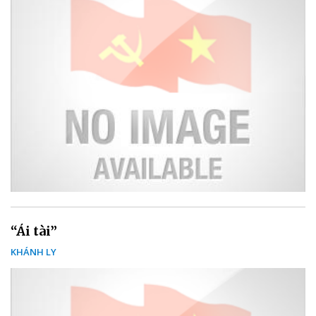
“Ái tài”
KHÁNH LY