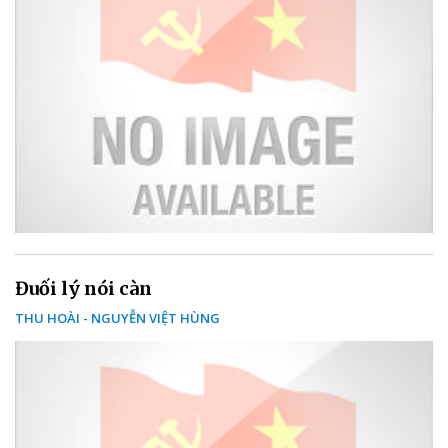
Đuối lý nói càn
THU HOÀI - NGUYỄN VIỆT HÙNG