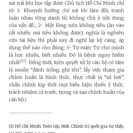
sai trái khi học tập được Chủ tịch Hồ Chí Minh chỉ
rõ: 1- Khuynh hướng
chẻ
sợi tóc làm đôi, tranh
luận nhau từng danh từ, không chú ý nội dung
của vấn đề...; 2- Một lòng nén không tiêu (ăn vào
rất nhiều mà tiêu không được), nghĩa là nghiên
cứu tài liệu thì phải suy đi nghĩ lại kỹ càng, áp
dụng thế nào cho đúng; 3- Tự mãn: Tự cho mình
là học nhiều, biết nhiều. Đó là bệnh nguy hiểm
(37)
nhất
. Đồng thời, kiên quyết xử lý cán bộ có tâm
lý muốn “đánh trống, ghi tên”, lấy việc tham gia
chỉnh huấn là hình thức, thực chất là “xả hơi”;
chấn chỉnh kịp thời mọi biểu hiện thiếu ý thức,
trách nhiệm cả trước, trong và sau chỉnh huấn của
cán bộ./.
------------------
(1) Hồ Chí Minh:
Toàn tập,
Nxb. Chính trị quốc gia Sự thật,