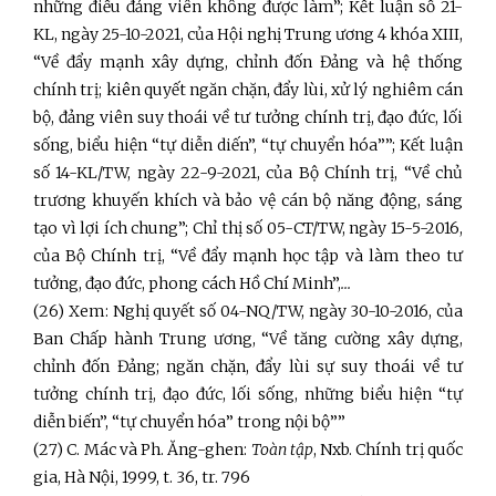
những điều đảng viên không được làm”; Kết luận số 21-
KL, ngày 25-10-2021, của Hội nghị Trung ương 4 khóa XIII,
“Về đẩy mạnh xây dựng, chỉnh đốn Đảng và hệ thống
chính trị; kiên quyết ngăn chặn, đẩy lùi, xử lý nghiêm cán
bộ, đảng viên suy thoái về tư tưởng chính trị, đạo đức, lối
sống, biểu hiện “tự diễn diến”, “tự chuyển hóa””; Kết luận
số 14-KL/TW, ngày 22-9-2021, của Bộ Chính trị, “Về chủ
trương khuyến khích và bảo vệ cán bộ năng động, sáng
tạo vì lợi ích chung”; Chỉ thị số 05-CT/TW, ngày 15-5-2016,
của Bộ Chính trị, “Về đẩy mạnh học tập và làm theo tư
tưởng, đạo đức, phong cách Hồ Chí Minh”,
...
(26) Xem: Nghị quyết số 04-NQ/TW, ngày 30-10-2016, của
Ban Chấp hành Trung ương, “Về tăng cường xây dựng,
chỉnh đốn Đảng; ngăn chặn, đẩy lùi sự suy thoái về tư
tưởng chính trị, đạo đức, lối sống, những biểu hiện “tự
diễn biến”, “tự chuyển hóa” trong nội bộ””
(27) C. Mác và Ph. Ăng-ghen:
Toàn tập
, Nxb. Chính trị quốc
gia, Hà Nội, 1999, t. 36, tr. 796