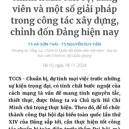
viên và một số giải pháp
trong công tác xây dựng,
chỉnh đốn Đảng hiện nay
TS HÀ SƠN THÁI - TS NGUYỄN DUY TIÊN
Thượng tá, Tổng cục Chính trị Quân đội nhân dân Việt Nam - Đại tá,
Học viện Chính trị, Bộ Quốc phòng
06:10, ngày 18-11-2024
TCCS - Chuẩn bị, dự tính mọi việc trước những
sự kiện trọng đại, có tính chất bước ngoặt của
cách mạng là vấn đề mang tính nguyên tắc,
thiết thực, được Đảng ta và Chủ tịch Hồ Chí
Minh chú trọng thực hiện. Theo đó, để tổ chức
thành công Đại hội đại biểu toàn quốc lần thứ
XIV của Đảng sắp tới, cần thực hiện tốt công
tác chuẩn bị toàn diện trước thềm Đại hội, mà