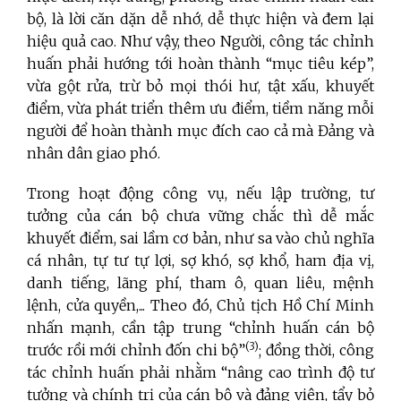
bộ, là lời căn dặn dễ nhớ, dễ thực hiện và đem lại
hiệu quả cao. Như vậy, theo Người, công tác chỉnh
huấn phải hướng tới hoàn thành “mục tiêu kép”,
vừa gột rửa, trừ bỏ mọi thói hư, tật xấu, khuyết
điểm, vừa phát triển thêm ưu điểm, tiềm năng mỗi
người để hoàn thành mục đích cao cả mà Đảng và
nhân dân giao phó.
Trong hoạt động công vụ, nếu lập trường, tư
tưởng của cán bộ chưa vững chắc thì dễ mắc
khuyết điểm, sai lầm cơ bản, như sa vào chủ nghĩa
cá nhân, tự tư tự lợi, sợ khó, sợ khổ, ham địa vị,
danh tiếng, lãng phí, tham ô, quan liêu, mệnh
lệnh, cửa quyền,... Theo đó, Chủ tịch Hồ Chí Minh
nhấn mạnh, cần tập trung “chỉnh huấn cán bộ
(3)
trước rồi mới chỉnh đốn chi bộ”
; đồng thời, công
tác chỉnh huấn phải nhằm “nâng cao trình độ tư
tưởng và chính trị của cán bộ và đảng viên, tẩy bỏ