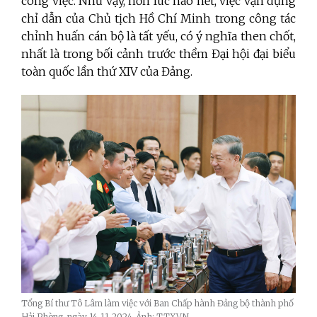
công việc. Như vậy, hơn lúc nào hết, việc vận dụng
chỉ dẫn của Chủ tịch Hồ Chí Minh trong công tác
chỉnh huấn cán bộ là tất yếu, có ý nghĩa then chốt,
nhất là trong bối cảnh trước thềm Đại hội đại biểu
toàn quốc lần thứ XIV của Đảng.
Tổng Bí thư Tô Lâm làm việc với Ban Chấp hành Đảng bộ thành phố
Hải Phòng, ngày 14-11-2024_Ảnh: TTXVN