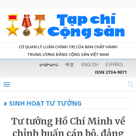
CƠ QUAN LÝ LUẬN CHÍNH TRỊ CỦA BAN CHẤP HÀNH
TRUNG ƯƠNG ĐẢNG CỘNG SẢN VIỆT NAM
ພາສາລາວ
中文
ENGLISH
ESPAÑOL
ISSN 2734-9071
SINH HOẠT TƯ TƯỞNG
Tư tưởng Hồ Chí Minh về
chỉnh huấn cán bộ, đảng