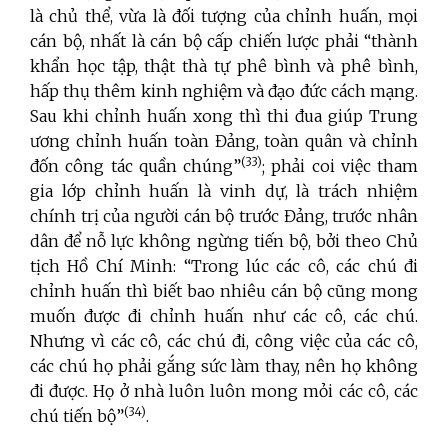
là chủ thể, vừa là đối tượng của chỉnh huấn, mọi
cán bộ, nhất là cán bộ cấp chiến lược phải “thành
khẩn học tập, thật thà tự phê bình và phê bình,
hấp thụ thêm kinh nghiệm và đạo đức cách mạng.
Sau khi chỉnh huấn xong thì thi đua giúp Trung
ương chỉnh huấn toàn Đảng, toàn quân và chỉnh
(33)
đốn công tác quần chúng”
; phải coi việc tham
gia lớp chỉnh huấn là vinh dự, là trách nhiệm
chính trị của người cán bộ trước Đảng, trước nhân
dân để nỗ lực không ngừng tiến bộ, bởi theo Chủ
tịch Hồ Chí Minh: “Trong lúc các cô, các chú đi
chỉnh huấn thì biết bao nhiêu cán bộ cũng mong
muốn được đi chỉnh huấn như các cô, các chú.
Nhưng vì các cô, các chú đi, công việc của các cô,
các chú họ phải gắng sức làm thay, nên họ không
đi được. Họ ở nhà luôn luôn mong mỏi các cô, các
(34)
chú tiến bộ”
.