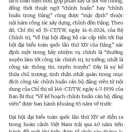
đích toàn diện hơn, góp phần xây đi đối với chống,
đồng thời thuật ngữ “chỉnh huấn” hay “chỉnh
huấn trong Đảng” cũng được “mặc định” thuộc
nội hàm công tác xây dựng, chỉnh đốn Đảng. Theo
đó, Chỉ thị số 35-CT/TW, ngày 14-6-2024, của Bộ
Chính trị, “Về Đại hội đảng bộ các cấp tiến tới Đại
hội đại biểu toàn quốc lần thứ XIV của Đảng”
xác
định một trong bảy nhiệm vụ chính là “thường
xuyên làm tốt công tác chính trị, tư tưởng, nhất là
công tác thông tin, tuyên truyền”. Đây là sự kế
thừa chủ trương, tinh thần nhất quán trong mục
đích công tác chỉnh huấn cán bộ, đảng viên từ nội
dung của Chỉ thị số 146-CT/TW, ngày 4-7-1959, của
Ban Bí thư, “Về kế hoạch chỉnh huấn cán bộ, đảng
viên”
được ban hành khoảng
65 năm về trước.
Đại hội đại biểu toàn quốc lần thứ XIV sẽ diễn ra
trong hoàn cảnh Việt Nam trải qua 40 năm tiến
hành đổi mới (dự kiến được tổ chức vào tháng 1-