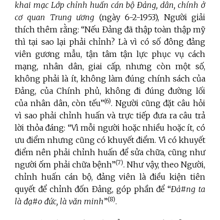
khai mạc Lớp chỉnh huấn cán bộ Đảng, dân, chính ở
cơ quan Trung ương
(ngày 6-2-1953), Người giải
thích thêm rằng: “Nếu Đảng đã thập toàn thập mỹ
thì tại sao lại phải chỉnh? Là vì có số đông đảng
viên gương mẫu, tận tâm tận lực phục vụ cách
mạng, nhân dân, giai cấp, nhưng còn một số,
không phải là ít, không làm đúng chính sách của
Đảng, của Chính phủ, không đi đúng đường lối
(6)
của nhân dân, còn tếu”
. Người cũng đặt câu hỏi
vì sao phải chỉnh huấn và trực tiếp đưa ra câu trả
lời thỏa đáng: “Vì mỗi người hoặc nhiều hoặc ít, có
ưu điểm nhưng cũng có khuyết điểm. Vì có khuyết
điểm nên phải chỉnh huấn để sửa chữa, cũng như
(7)
người ốm phải chữa bệnh”
. Như vậy, theo Người,
chỉnh huấn cán bộ, đảng viên là điều kiện tiên
quyết để chỉnh đốn Đảng, góp phần để “
Đả#ng ta
(8)
là đạ#o đức, là văn minh
”
.