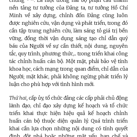
chứng”
. Là một trong hai bộ phận cấu thành
nền tảng tư tưởng của Đảng ta, tư tưởng Hồ Chí
Minh về xây dựng, chỉnh đốn Đảng cũng luôn
được nghiên cứu, vận dụng và phát triển, trong đó
cần tập trung nghiên cứu, làm sáng tỏ giá trị bền
vững, đồng thời vận dụng sáng tạo chỉ dẫn quý
báu của Người về sự cần thiết, nội dung, nguyên
tắc, quy trình, phương thức,... trong triển khai công
tác chỉnh huấn cán bộ. Một mặt, phải bảo vệ tính
khoa học, cách mạng trong quan điểm, chỉ dẫn của
Người; mặt khác, phải không ngừng phát triển lý
luận cho phù hợp với tình hình mới.
Thứ hai,
cấp ủy, tổ chức đảng các cấp phải chủ động
lãnh đạo, chỉ đạo xây dựng kế hoạch và tổ chức
triển khai thực hiện hiệu quả kế hoạch chỉnh
huấn cán bộ thuộc diện quản lý. Quá trình triển
khai cần lựa chọn những nội dung có tính quyết
định, đột phá hoặc những mặt yếu, hạn chế và