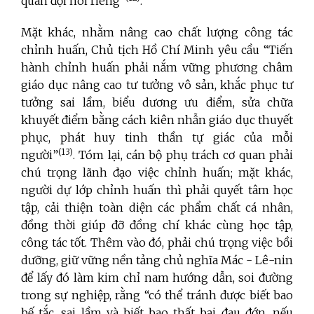
quân đội nói riêng”
.
Mặt khác, nhằm nâng cao chất lượng công tác
chỉnh huấn, Chủ tịch Hồ Chí Minh yêu cầu “Tiến
hành chỉnh huấn phải nắm vững phương châm
giáo dục nâng cao tư tưởng vô sản, khắc phục tư
tưởng sai lầm, biểu dương ưu điểm, sửa chữa
khuyết điểm bằng cách kiên nhẫn giáo dục thuyết
phục, phát huy tinh thần tự giác của mỗi
(13)
người”
. Tóm lại, cán bộ phụ trách cơ quan phải
chú trọng lãnh đạo việc chỉnh huấn; mặt khác,
người dự lớp chỉnh huấn thì phải quyết tâm học
tập, cải thiện toàn diện các phẩm chất cá nhân,
đồng thời giúp đỡ đồng chí khác cùng học tập,
công tác tốt. Thêm vào đó, phải chú trọng việc bồi
dưỡng, giữ vững nền tảng chủ nghĩa Mác - Lê-nin
để lấy đó làm kim chỉ nam hướng dẫn, soi đường
trong sự nghiệp, rằng “có thể tránh được biết bao
bế tắc, sai lầm và biết bao thất bại đau đớn, nếu