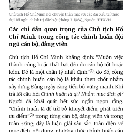
Chủ tịch Hồ Chí Minh nói chuyện thân mật với các đại biểu trí thức
dự Hội nghị chính trị đặc biệt (tháng 3-1964)_Nguồn: TTXVN
Các chỉ dẫn quan trọng của Chủ tịch Hồ
Chí Minh trong công tác chỉnh huấn đội
ngũ cán bộ, đảng viên
Chủ tịch Hồ Chí Minh khẳng định: “Muôn việc
thành công hoặc thất bại, đều do cán bộ tốt hoặc
(1)
kém. Đó là một chân lý nhất định”
; do đó, công
tác chỉnh huấn cán bộ là khâu then chốt nhằm
xây dựng Đảng ngày càng tiến bộ, vững mạnh. Khi
trả lời câu hỏi
Chỉnh huấn là gì
?
Nhằm mục đích gì?
Người đã khái quát hết sức ngắn ngọn rằng:
“Chỉnh huấn là để trừ bỏ khuyết điểm, phát triển
(2)
ưu điểm”
trong từng cán bộ, đảng viên và trong
toàn Đảng; đây là luận giải sâu sắc, toàn diện về
mục đích, nội dung, phương thức chỉnh huấn cán