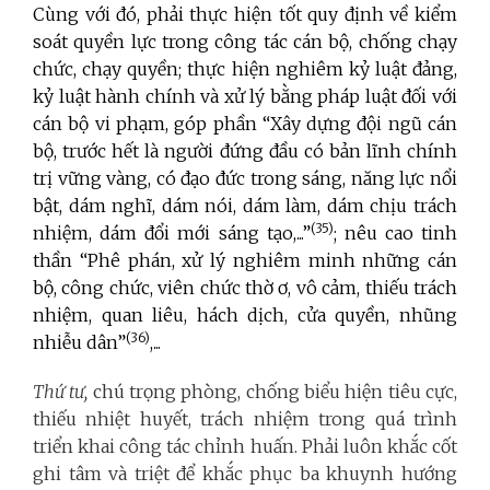
Cùng với đó, phải thực hiện tốt quy định về kiểm
soát quyền lực trong công tác cán bộ, chống chạy
chức, chạy quyền; thực hiện nghiêm kỷ luật đảng,
kỷ luật hành chính và xử lý bằng pháp luật đối với
cán bộ vi phạm, góp phần “Xây dựng đội ngũ cán
bộ, trước hết là người đứng đầu có bản lĩnh chính
trị vững vàng, có đạo đức trong sáng, năng lực nổi
bật, dám nghĩ, dám nói, dám làm, dám chịu trách
(35)
nhiệm, dám đổi mới sáng tạo,...”
; nêu cao tinh
thần “Phê phán, xử lý nghiêm minh những cán
bộ, công chức, viên chức thờ ơ, vô cảm, thiếu trách
nhiệm, quan liêu, hách dịch, cửa quyền, nhũng
(36)
nhiễu dân”
,...
Thứ tư,
chú trọng phòng, chống biểu hiện tiêu cực,
thiếu nhiệt huyết, trách nhiệm trong quá trình
triển khai công tác chỉnh huấn. Phải luôn khắc cốt
ghi tâm và triệt để khắc phục ba khuynh hướng