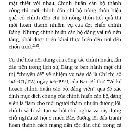
mật thiết với nhau: Chỉnh huấn cán bộ thành
công thì mới chỉnh đốn chi bộ nông thôn hiệu
quả, có chỉnh đốn chi bộ nông thôn kết quả thì
mới hoàn thành nhiệm vụ của đợt chấn chỉnh
Đảng. Nhưng chỉnh huấn cán bộ đóng vai trò nền
tảng, phải được triển khai thực hiện đến nơi đến
(18)
chốn trước
.
Cụ thể hóa nội dung của công tác chỉnh huấn, lần
đầu tiên trong lịch sử, Đảng ta ban hành một chỉ
thị “chuyên đề” về nhiệm vụ này, đó là Chỉ thị số
146-CT/TW, ngày 4-7-1959, của Ban Bí thư, “Về kế
hoạch chỉnh huấn cán bộ, đảng viên”, qua đó xác
định mục đích chung của chỉnh huấn cán bộ, đảng
viên là “làm cho mỗi người thấm nhuần đường lối,
chính sách cải tạo xã hội chủ nghĩa và xây dựng
chủ nghĩa xã hội ở miền Bắc, đường lối đấu tranh
hoàn thành cách mạng dân tộc dân chủ trong cả