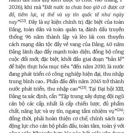
2026), khi mà “
Đất nước ta chưa bao giờ có được cơ
đồ, tiềm lực, vị thế và uy tín quốc tế như ngày
(22)
nay
”
. Đây là sự kiện chính trị đặc biệt của toàn
Đảng, toàn dân và toàn quân ta, đánh dấu truyền
thống 96 năm thành lập và lèo lái con thuyền
cách mạng dân tộc đầy vẻ vang của Đảng, 40 năm
Đảng lãnh đạo đẩy mạnh toàn diện, đồng bộ công
cuộc đổi mới; đặc biệt, khởi đầu giai đoạn “bản lề”
để hiện thực hóa mục tiêu “đến năm 2030, là nước
đang phát triển có công nghiệp hiện đại, thu nhập
trung bình cao... Phấn đấu đến năm 2045 trở thành
(23)
nước phát triển, thu nhập cao”
. Tại Đại hội XIII,
Đảng ta xác định, cần “Tập trung xây dựng đội ngũ
cán bộ các cấp, nhất là cấp chiến lược, đủ phẩm
(24)
chất, năng lực và uy tín, ngang tầm nhiệm vụ”
;
đồng thời, phải hoàn thiện cơ chế, chính sách tạo
động lực cho cán bộ phấn đấu, toàn tâm, toàn ý với