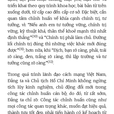
triển khai theo quy trình khoa học, bài bản từ trên
xuống dưới, từ cấp cao đến cấp cơ sở. Đặc biệt, cần
quan tâm chỉnh huấn về khía cạnh chính trị, tư
tưởng, vì: “Nếu anh em tư tưởng vững, chính trị
vững, kỹ thuật khá, thân thể khoẻ mạnh thì nhất
(30)
định thắng”
và “Chính trị phải làm chủ. Đường
lối chính trị đúng thì những việc khác mới đúng
(31)
được”
; hơn nữa, khi “Địch, bạn rõ ràng, phải, trái
rõ ràng, đen, trắng rõ ràng, thì lập trường và tư
(32)
tưởng cũng rõ ràng”
.
Trong quá trình lãnh đạo cách mạng Việt Nam,
Đảng ta và Chủ tịch Hồ Chí Minh không ngừng
tích lũy kinh nghiệm, chủ động đổi mới trong
công tác chỉnh huấn cán bộ; do đó, từ rất sớm,
Đảng ta chỉ rõ: Công tác chỉnh huấn cũng như
mọi công tác quan trọng khác, muốn đạt hiệu quả,
thành tựu tốt đẹp, phải tiến hành có kế hoạch từ