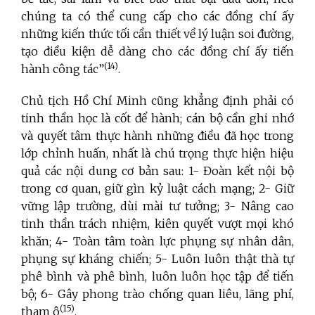
chúng ta có thể cung cấp cho các đồng chí ấy
những kiến thức tối cần thiết về lý luận soi đường,
tạo điều kiện dễ dàng cho các đồng chí ấy tiến
(14)
hành công tác”
.
Chủ tịch Hồ Chí Minh cũng khẳng định phải có
tinh thần học là cốt để hành; cán bộ cần ghi nhớ
và quyết tâm thực hành những điều đã học trong
lớp chỉnh huấn, nhất là chú trọng thực hiện hiệu
quả các nội dung cơ bản sau: 1- Đoàn kết nội bộ
trong cơ quan, giữ gìn kỷ luật cách mạng; 2- Giữ
vững lập trường, dùi mài tư tưởng; 3- Nâng cao
tinh thần trách nhiệm, kiên quyết vượt mọi khó
khăn; 4- Toàn tâm toàn lực phụng sự nhân dân,
phụng sự kháng chiến; 5- Luôn luôn thật thà tự
phê bình và phê bình, luôn luôn học tập để tiến
bộ; 6- Gây phong trào chống quan liêu, lãng phí,
(15)
tham ô
.