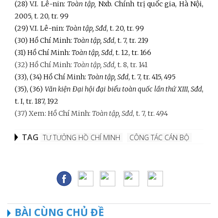
(28) V.I. Lê-nin:
Toàn tập,
Nxb. Chính trị quốc gia, Hà Nội,
2005, t. 20, tr. 99
(29) V.I. Lê-nin:
Toàn tập,
Sđd
, t. 20, tr. 99
(30) Hồ Chí Minh:
Toàn tập,
Sđd
, t. 7, tr. 219
(31) Hồ Chí Minh:
Toàn tập,
Sđd
, t. 12, tr. 166
(32) Hồ Chí Minh:
Toàn tập,
Sđd,
t. 8, tr. 141
(33), (34) Hồ Chí Minh:
Toàn tập,
Sđd
, t. 7, tr. 415, 495
(35), (36)
Văn kiện Đại hội đại biểu toàn quốc lần thứ XIII
,
Sđd
,
t. I, tr. 187, 192
(37) Xem: Hồ Chí Minh:
Toàn tập,
Sđd
, t. 7, tr. 494
TAG
TƯ TƯỞNG HỒ CHÍ MINH
CÔNG TÁC CÁN BỘ
BÀI CÙNG CHỦ ĐỀ