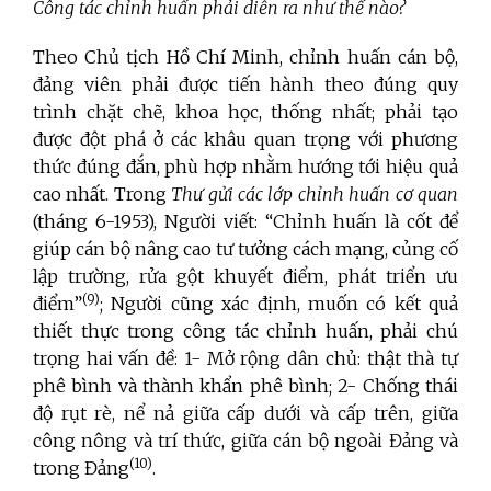
Công tác chỉnh huấn phải diễn ra như thế nào?
Theo Chủ tịch Hồ Chí Minh, chỉnh huấn cán bộ,
đảng viên phải được tiến hành theo đúng quy
trình chặt chẽ, khoa học, thống nhất; phải tạo
được đột phá ở các khâu quan trọng với phương
thức đúng đắn, phù hợp nhằm hướng tới hiệu quả
cao nhất. Trong
Thư gửi các lớp chỉnh huấn cơ quan
(tháng 6-1953), Người viết:
“Chỉnh huấn là cốt để
giúp cán bộ nâng cao tư tưởng cách mạng, củng cố
lập trường, rửa gột khuyết điểm, phát triển ưu
(9)
điểm”
; Người cũng xác định, muốn có kết quả
thiết thực trong công tác chỉnh huấn, phải chú
trọng hai vấn đề: 1- Mở rộng dân chủ: thật thà tự
phê bình và thành khẩn phê bình; 2- Chống thái
độ rụt rè, nể nả giữa cấp dưới và cấp trên, giữa
công nông và trí thức, giữa cán bộ ngoài Đảng và
(10)
trong Đảng
.