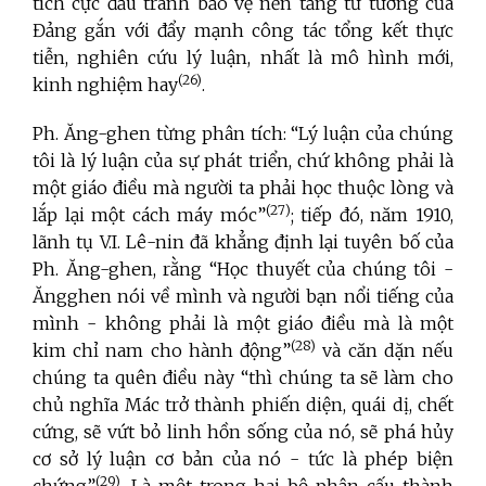
tích cực đấu tranh bảo vệ nền tảng tư tưởng của
Đảng gắn với đẩy mạnh công tác tổng kết thực
tiễn, nghiên cứu lý luận, nhất là mô hình mới,
(26)
kinh nghiệm hay
.
Ph. Ăng-ghen từng phân tích: “Lý luận của chúng
tôi là lý luận của sự phát triển, chứ không phải là
một giáo điều mà người ta phải học thuộc lòng và
(27)
lắp lại một cách máy móc”
; tiếp đó, năm 1910,
lãnh tụ V.I. Lê-nin đã khẳng định lại tuyên bố của
Ph. Ăng-ghen, rằng “Học thuyết của chúng tôi -
Ăngghen nói về mình và người bạn nổi tiếng của
mình - không phải là một giáo điều mà là một
(28)
kim chỉ nam cho hành động”
và căn dặn nếu
chúng ta quên điều này “thì chúng ta sẽ làm cho
chủ nghĩa Mác trở thành phiến diện, quái dị, chết
cứng, sẽ vứt bỏ linh hồn sống của nó, sẽ phá hủy
cơ sở lý luận cơ bản của nó - tức là phép biện
(29)