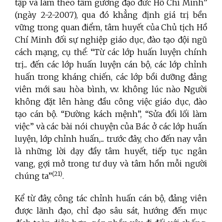
tập và làm theo tấm gương đạo đức Hồ Chí Minh”
(ngày 2-2-2007), qua đó khẳng định giá trị bền
vững trong quan điểm, tâm huyết của Chủ tịch Hồ
Chí Minh đối sự nghiệp giáo dục, đào tạo đội ngũ
cách mạng, cụ thể: “Từ các lớp huấn luyện chính
trị... đến các lớp huấn luyện cán bộ, các lớp chỉnh
huấn trong kháng chiến, các lớp bồi dưỡng đảng
viên mới sau hòa bình, v.v. không lúc nào Người
không đặt lên hàng đầu công việc giáo dục, đào
tạo cán bộ. “Đường kách mệnh”, “Sửa đổi lối làm
việc” và các bài nói chuyện của Bác ở các lớp huấn
luyện, lớp chỉnh huấn,... trước đây, cho đến nay vẫn
là những lời dạy đầy tâm huyết, tiếp tục ngân
vang, gợi mở trong tư duy và tâm hồn mỗi người
(21)
chúng ta”
.
Kể từ đây, công tác chỉnh huấn cán bộ, đảng viên
được lãnh đạo, chỉ đạo sâu sát, hướng đến mục