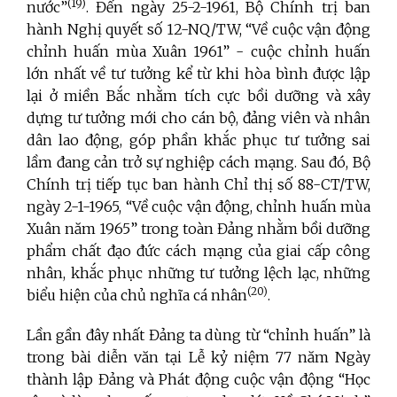
(19)
nước”
. Đến ngày 25-2-1961, Bộ Chính trị ban
hành Nghị quyết số 12-NQ/TW, “Về cuộc vận động
chỉnh huấn mùa Xuân 1961” - cuộc chỉnh huấn
lớn nhất về tư tưởng kể từ khi hòa bình được lập
lại ở miền Bắc nhằm tích cực bồi dưỡng và xây
dựng tư tưởng mới cho cán bộ, đảng viên và nhân
dân lao động, góp phần khắc phục tư tưởng sai
lầm đang cản trở sự nghiệp cách mạng. Sau đó, Bộ
Chính trị tiếp tục ban hành Chỉ thị số 88-CT/TW,
ngày 2-1-1965, “Về cuộc vận động, chỉnh huấn mùa
Xuân năm 1965” trong toàn Đảng nhằm bồi dưỡng
phẩm chất đạo đức cách mạng của giai cấp công
nhân, khắc phục những tư tưởng lệch lạc, những
(20)
biểu hiện của chủ nghĩa cá nhân
.
Lần gần đây nhất Đảng ta dùng từ “chỉnh huấn” là
trong bài diễn văn tại Lễ kỷ niệm 77 năm Ngày
thành lập Đảng và Phát động cuộc vận động “Học