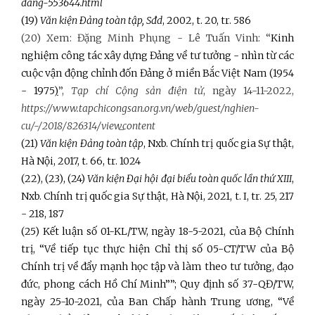
dang-553644.html
(19)
Văn kiện Đảng toàn tập, Sđd
, 2002, t. 20, tr. 586
(20) Xem: Đặng Minh Phụng - Lê Tuấn Vinh: “
Kinh
nghiệm công tác xây dựng Đảng về tư tưởng - nhìn từ các
cuộc vận động chỉnh đốn Đảng ở miền Bắc Việt Nam (1954
- 1975
)
”,
Tạp chí Cộng sản điện tử
, ngày 14-11-2022,
https://www.tapchicongsan.org.vn/web/guest/nghien-
cu/-/2018/826314/view_content
(21)
Văn kiện Đảng toàn tập
, Nxb. Chính trị quốc gia Sự thật,
Hà Nội, 2017, t. 66, tr. 1024
(22), (23), (24)
Văn kiện Đại hội đại biểu toàn quốc lần thứ XIII
,
Nxb. Chính trị quốc gia Sự thật, Hà Nội, 2021, t. I, tr. 25, 217
- 218, 187
(25) Kết luận số 01-KL/TW, ngày 18-5-2021, của Bộ Chính
trị, “Về tiếp tục thực hiện Chỉ thị số 05-CT/TW của Bộ
Chính trị về đẩy mạnh học tập và làm theo tư tưởng, đạo
đức, phong cách Hồ Chí Minh””; Quy định số 37-QĐ/TW,
ngày 25-10-2021, của Ban Chấp hành Trung ương, “Về