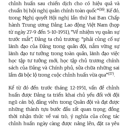
chỉnh huấn sau chiến dịch cho có hiệu quả và
(16)
chuẩn bị hội nghị quân chính toàn quốc”
. Kế đó,
trong Nghị quyết Hội nghị lần thứ hai Ban Chấp
hành Trung ương Đảng Lao động Việt Nam (họp
từ ngày 27-9 đến 5-10-1951), “Về nhiệm vụ quân sự
trước mắt”, Đảng ta chủ trương: “phải củng cố sự
lãnh đạo của Đảng trong quân đội, nắm vững sự
lãnh đạo tư tưởng trong toàn quân, lãnh đạo việc
học tập tư tưởng mới, học tập chủ trương chính
sách của Đảng và Chính phủ, sửa chữa những sai
(17)
lầm đã bộc lộ trong cuộc chỉnh huấn vừa qua”
.
Kể từ đó đến trước tháng 12-1951, vấn đề chỉnh
huấn được Đảng ta triển khai chủ yếu đối với đội
ngũ cán bộ, đảng viên trong Quân đội và đạt được
những thành tựu bước đầu rất quan trọng; đồng
thời nhận thức về vai trò, ý nghĩa của công tác
chỉnh huấn ngày càng được nâng lên, đặt ra yêu