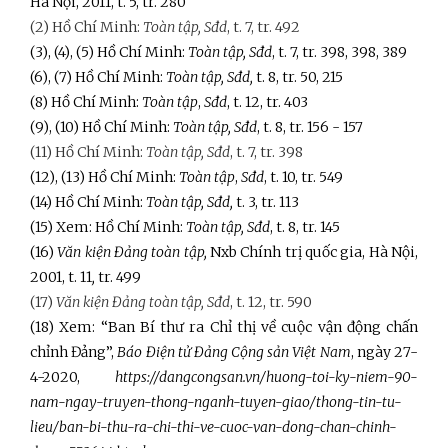
Hà Nội, 2011, t. 5, tr. 280
(2) Hồ Chí Minh:
Toàn tập,
Sđd
, t. 7, tr. 492
(3), (4), (5) Hồ Chí Minh:
Toàn tập,
Sđd
, t. 7, tr. 398, 398, 389
(6), (7) Hồ Chí Minh:
Toàn tập,
Sđd,
t. 8, tr. 50, 215
(8) Hồ Chí Minh:
Toàn tập
,
Sđd
, t. 12, tr. 403
(9), (10) Hồ Chí Minh:
Toàn tập,
Sđd
, t. 8, tr. 156 - 157
(11) Hồ Chí Minh:
Toàn tập,
Sđd
, t. 7, tr. 398
(12), (13) Hồ Chí Minh:
Toàn tập
,
Sđd
, t. 10, tr. 549
(14) Hồ Chí Minh:
Toàn tập, Sđd,
t. 3, tr. 113
(15) Xem: Hồ Chí Minh:
Toàn tập, Sđd
, t. 8, tr. 145
(16)
Văn kiện Đảng toàn tập,
Nxb Chính trị quốc gia, Hà Nội,
2001, t. 11
,
tr. 499
(17)
Văn kiện Đảng toàn tập,
Sđd
, t. 12, tr. 590
(18) Xem: “Ban Bí thư ra Chỉ thị về cuộc vận động chấn
chỉnh Đảng”,
Báo Điện tử Đảng Cộng sản Việt Nam
, ngày 27-
4-2020,
https://dangcongsan.vn/huong-toi-ky-niem-90-
nam-ngay-truyen-thong-nganh-tuyen-giao/thong-tin-tu-
lieu/ban-bi-thu-ra-chi-thi-ve-cuoc-van-dong-chan-chinh-