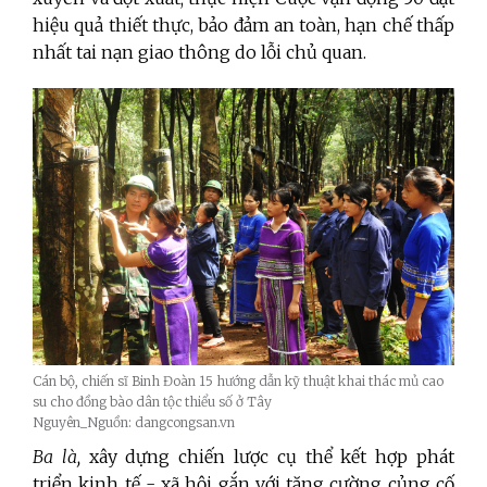
hiệu quả thiết thực, bảo đảm an toàn, hạn chế thấp
nhất tai nạn giao thông do lỗi chủ quan.
Cán bộ, chiến sĩ Binh Đoàn 15 hướng dẫn kỹ thuật khai thác mủ cao
su cho đồng bào dân tộc thiểu số ở Tây
Nguyên_Nguồn: dangcongsan.vn
Ba là,
xây dựng chiến lược cụ thể kết hợp phát
triển kinh tế - xã hội gắn với tăng cường củng cố