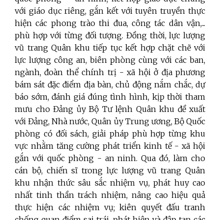
với giáo dục riêng, gắn kết với tuyên truyền thực
hiện các phong trào thi đua, công tác dân vận,...
phù hợp với từng đối tượng. Đồng thời, lực lượng
vũ trang Quân khu tiếp tục kết hợp chặt chẽ với
lực lượng công an, biên phòng cùng với các ban,
ngành, đoàn thể chính trị - xã hội ở địa phương
bám sát đặc điểm địa bàn, chủ động nắm chắc, dự
báo sớm, đánh giá đúng tình hình, kịp thời tham
mưu cho Đảng ủy Bộ Tư lệnh Quân khu đề xuất
với Đảng, Nhà nước, Quân ủy Trung ương, Bộ Quốc
phòng có đối sách, giải pháp phù hợp từng khu
vực nhằm tăng cường phát triển kinh tế - xã hội
gắn với quốc phòng - an ninh. Qua đó, làm cho
cán bộ, chiến sĩ trong lực lượng vũ trang Quân
khu nhận thức sâu sắc nhiệm vụ, phát huy cao
nhất tinh thần trách nhiệm, nâng cao hiệu quả
thực hiện các nhiệm vụ; kiên quyết đấu tranh
chống quan điểm sai trái, phát hiện và đập tan các