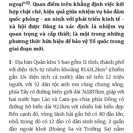
(1)
ngoại”
. Quan điểm trên khẳng định việc kết
hợp chặt chẽ, hiệu quả giữa nhiệm vụ bảo đảm
quốc phòng - an ninh với phát triển kinh tế -
xã hội được Đảng ta xác định là nhiệm vụ
quan trọng và cấp thiết; là một trong những
phương thức hữu hiệu để bảo vệ Tổ quốc trong
giai đoạn mới.
1
- Địa bàn Quân khu 5 bao gồm 11 tỉnh, thành phố
2
với diện tích tự nhiên khoảng 81.431,2km
(chiếm
gần 1/4 diện tích cả nước); dân số trên 12 triệu
người, với 52 dân tộc anh em cùng chung sống;
phía Tây có đường biên giới dài 743,837km, giáp với
hai nước bạn Lào và Cam-pu-chia; phía Đông có
đường bờ biển dài 922km với nhiều bãi biển đẹp.
Bên cạnh đó, vùng lãnh hải gần bờ có 80 đảo lớn,
nhỏ, trong đó có 12 đảo có dân sinh sống; 2 quần
đảo ngoài khơi (Hoàng Sa và Trường Sa) nằm