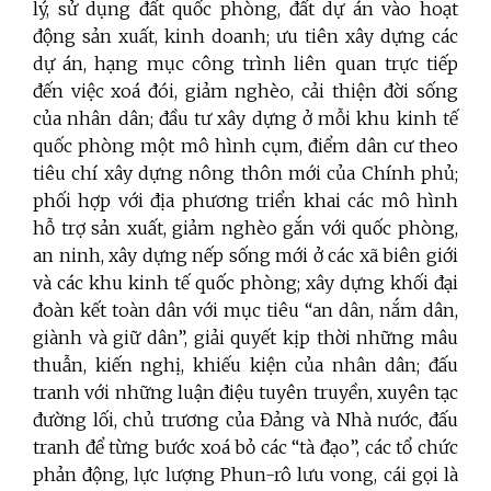
lý, sử dụng đất quốc phòng, đất dự án vào hoạt
động sản xuất, kinh doanh; ưu tiên xây dựng các
dự án, hạng mục công trình liên quan trực tiếp
đến việc xoá đói, giảm nghèo, cải thiện đời sống
của nhân dân; đầu tư xây dựng ở mỗi khu kinh tế
quốc phòng một mô hình cụm, điểm dân cư theo
tiêu chí xây dựng nông thôn mới của Chính phủ;
phối hợp với địa phương triển khai các mô hình
hỗ trợ sản xuất, giảm nghèo gắn với quốc phòng,
an ninh, xây dựng nếp sống mới ở các xã biên giới
và các khu kinh tế quốc phòng; xây dựng khối đại
đoàn kết toàn dân với mục tiêu “an dân, nắm dân,
giành và giữ dân”, giải quyết kịp thời những mâu
thuẫn, kiến nghị, khiếu kiện của nhân dân; đấu
tranh với những luận điệu tuyên truyền, xuyên tạc
đường lối, chủ trương của Đảng và Nhà nước, đấu
tranh để từng bước xoá bỏ các “tà đạo”, các tổ chức
phản động, lực lượng Phun-rô lưu vong, cái gọi là