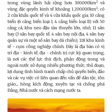
2
trong vùng lãnh hải rộng hơn 300.000km
và
2
vùng đặc quyền kinh tế khoảng 1.200.000km
; có
2 cửa khẩu quốc tế và 4 cửa khẩu quốc gia; 10 cảng
biển (6 cảng biển loại I, 4 cảng biển loại II) với 50
cảng cá, khu neo đậu tàu thuyền lớn, nhỏ; 11 sân
bay (3 sân bay quốc tế, 4 sân bay nội địa, 4 sân bay
quân sự và một số sân bay dã chiến); 118 khu kinh
tế - cụm công nghiệp chính. Đây là địa bàn có vị
trí địa - kinh tế, địa - chính trị cực kỳ quan trọng,
là nơi các thế lực thù địch, phản động trong và
ngoài nước sử dụng nhiều phương thức, thủ đoạn,
lợi dụng tình hình tranh chấp chủ quyền biển, đảo
và các vụ việc có liên quan đến vấn đề dân tộc, tôn
giáo,... hòng kích động, xuyên tạc và chống phá
Đảng, Nhà nước và cách mạng nước ta.