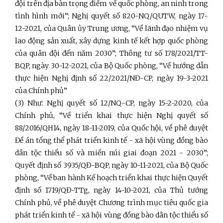
đội trên địa bàn trọng điểm về quốc phòng, an ninh trong
tình hình mới”; Nghị quyết số 820-NQ/QUTW, ngày 17-
12-2021, của Quân ủy Trung ương, “Về lãnh đạo nhiệm vụ
lao động sản xuất, xây dựng kinh tế kết hợp quốc phòng
của quân đội đến năm 2030”; Thông tư số 178/2021/TT-
BQP, ngày 30-12-2021, của Bộ Quốc phòng, “Về hướng dẫn
thực hiện Nghị định số 22/2021/NĐ-CP, ngày 19-3-2021
của Chính phủ”
(3) Như: Nghị quyết số 12/NQ-CP, ngày 15-2-2020, của
Chính phủ, “Về triển khai thực hiện Nghị quyết số
88/2016/QH14, ngày 18-11-2019, của Quốc hội, về phê duyệt
Đề án tổng thể phát triển kinh tế - xã hội vùng đồng bào
dân tộc thiểu số và miền núi giai đoạn 2021 - 2030”;
Quyết định số 3935/QĐ-BQP, ngày 10-11-2021, của Bộ Quốc
phòng, “Về ban hành Kế hoạch triển khai thực hiện Quyết
định số 1719/QĐ-TTg, ngày 14-10-2021, của Thủ tướng
Chính phủ, về phê duyệt Chương trình mục tiêu quốc gia
phát triển kinh tế - xã hội vùng đồng bào dân tộc thiểu số