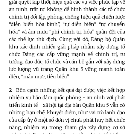
giải quyết kịp thời, hiệu quả các vụ việc phức tạp về
an ninh, trật tự; không để hình thành các tổ chức
chính trị đối lập, phòng, chống hiệu quả chiến lược
“diễn biến hòa bình”, “tự diễn biến”, “tự chuyển
hóa” và âm mưu “phi chính trị hóa” quân đội của
các thế lực thù địch. Cùng với đó, Đảng bộ Quân
khu xác định nhiều giải pháp nhằm xây dựng tổ
chức Đảng các cấp vững mạnh về chính trị, tư
tưởng, đạo đức, tổ chức và cán bộ gắn với xây dựng
lực lượng vũ trang Quân khu 5 vững mạnh toàn
diện, “mẫu mực, tiêu biểu”.
2
- Bên cạnh những kết quả đạt được, việc kết hợp
nhiệm vụ bảo đảm quốc phòng - an ninh với phát
triển kinh tế - xã hội tại địa bàn Quân khu 5 vẫn có
những hạn chế, khuyết điểm, như vai trò lãnh đạo
của cấp ủy ở một số đơn vị chưa phát huy hết chức
năng, nhiệm vụ trong tham gia xây dựng cơ sở