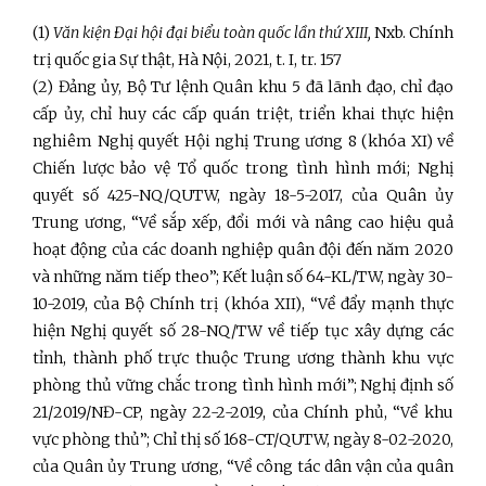
(1)
Văn kiện Đại hội đại biểu toàn quốc lần thứ XIII,
Nxb. Chính
trị quốc gia Sự thật, Hà Nội, 2021, t. I, tr. 157
(2) Đảng ủy, Bộ Tư lệnh Quân khu 5 đã lãnh đạo, chỉ đạo
cấp ủy, chỉ huy các cấp quán triệt, triển khai thực hiện
nghiêm Nghị quyết Hội nghị Trung ương 8 (khóa XI) về
Chiến lược bảo vệ Tổ quốc trong tình hình mới; Nghị
quyết số 425-NQ/QUTW, ngày 18-5-2017, của Quân ủy
Trung ương, “Về sắp xếp, đổi mới và nâng cao hiệu quả
hoạt động của các doanh nghiệp quân đội đến năm 2020
và những năm tiếp theo”; Kết luận số 64-KL/TW, ngày 30-
10-2019, của Bộ Chính trị (khóa XII), “Về đẩy mạnh thực
hiện Nghị quyết số 28-NQ/TW về tiếp tục xây dựng các
tỉnh, thành phố trực thuộc Trung ương thành khu vực
phòng thủ vững chắc trong tình hình mới”; Nghị định số
21/2019/NĐ-CP, ngày 22-2-2019, của Chính phủ, “Về khu
vực phòng thủ”; Chỉ thị số 168-CT/QUTW, ngày 8-02-2020,
của Quân ủy Trung ương, “Về công tác dân vận của quân