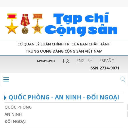
CƠ QUAN LÝ LUẬN CHÍNH TRỊ CỦA BAN CHẤP HÀNH
TRUNG ƯƠNG ĐẢNG CỘNG SẢN VIỆT NAM
ພາສາລາວ
中文
ENGLISH
ESPAÑOL
ISSN 2734-9071
QUỐC PHÒNG - AN NINH - ĐỐI NGOẠI
QUỐC PHÒNG
AN NINH
ĐỐI NGOẠI