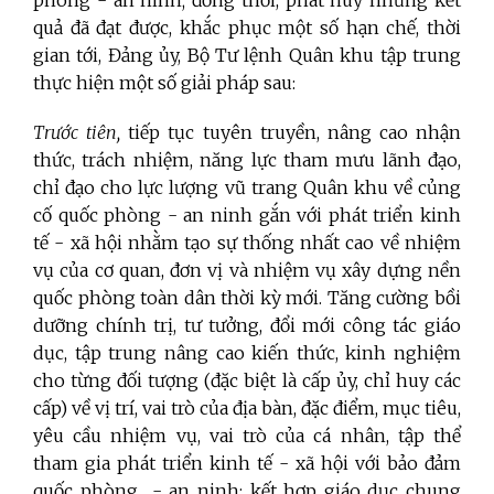
phòng - an ninh; đồng thời, phát huy những kết
quả đã đạt được, khắc phục một số hạn chế, thời
gian tới, Đảng ủy, Bộ Tư lệnh Quân khu tập trung
thực hiện một số giải pháp sau:
Trước tiên,
tiếp tục tuyên truyền, nâng cao nhận
thức, trách nhiệm, năng lực tham mưu lãnh đạo,
chỉ đạo cho lực lượng vũ trang Quân khu về củng
cố quốc phòng - an ninh gắn với phát triển kinh
tế - xã hội nhằm tạo sự thống nhất cao về nhiệm
vụ của cơ quan, đơn vị và nhiệm vụ xây dựng nền
quốc phòng toàn dân thời kỳ mới. Tăng cường bồi
dưỡng chính trị, tư tưởng, đổi mới công tác giáo
dục, tập trung nâng cao kiến thức, kinh nghiệm
cho từng đối tượng (đặc biệt là cấp ủy, chỉ huy các
cấp) về vị trí, vai trò của địa bàn, đặc điểm, mục tiêu,
yêu cầu nhiệm vụ, vai trò của cá nhân, tập thể
tham gia phát triển kinh tế - xã hội với bảo đảm
quốc phòng - an ninh; kết hợp giáo dục chung