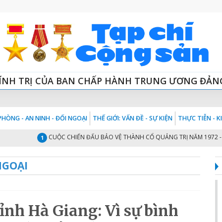
ÍNH TRỊ CỦA BAN CHẤP HÀNH TRUNG ƯƠNG ĐẢN
HÒNG - AN NINH - ĐỐI NGOẠI
THẾ GIỚI: VẤN ĐỀ - SỰ KIỆN
THỰC TIỄN - 
CUỘC CHIẾN ĐẤU BẢO VỆ THÀNH CỔ QUẢNG TRỊ NĂM 1972 - KHÁT 
1
NGOẠI
ỉnh Hà Giang: Vì sự bình