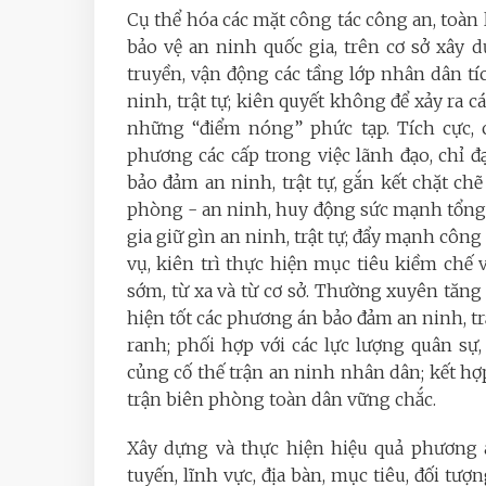
Cụ thể hóa các mặt công tác công an, toàn l
bảo vệ an ninh quốc gia, trên cơ sở xây
truyền, vận động các tầng lớp nhân dân t
ninh, trật tự; kiên quyết không để xảy ra c
những “điểm nóng” phức tạp. Tích cực, 
phương các cấp trong việc lãnh đạo, chỉ đ
bảo đảm an ninh, trật tự, gắn kết chặt chẽ
phòng - an ninh, huy động sức mạnh tổng h
gia giữ gìn an ninh, trật tự; đẩy mạnh cô
vụ, kiên trì thực hiện mục tiêu kiềm chế v
sớm, từ xa và từ cơ sở. Thường xuyên tăng
hiện tốt các phương án bảo đảm an ninh, trậ
ranh; phối hợp với các lực lượng quân s
củng cố thế trận an ninh nhân dân; kết hợ
trận biên phòng toàn dân vững chắc.
Xây dựng và thực hiện hiệu quả phương á
tuyến, lĩnh vực, địa bàn, mục tiêu, đối tư