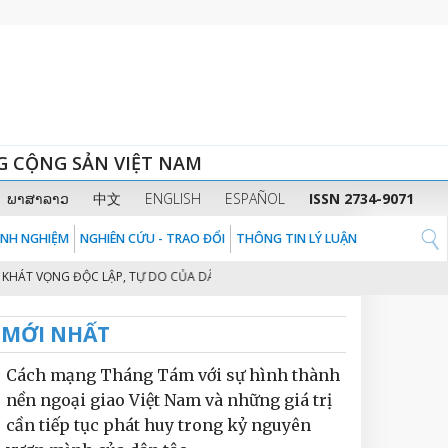
G CỘNG SẢN VIỆT NAM
ພາສາລາວ
中文
ENGLISH
ESPAÑOL
ISSN 2734-9071
KINH NGHIỆM
NGHIÊN CỨU - TRAO ĐỔI
THÔNG TIN LÝ LUẬN
VỌNG ĐỘC LẬP, TỰ DO CỦA DÂN TỘC VIỆT NAM
KIÊN ĐỊNH ĐƯỜNG LỐI Đ
2
MỚI NHẤT
Cách mạng Tháng Tám với sự hình thành
nền ngoại giao Việt Nam và những giá trị
cần tiếp tục phát huy trong kỷ nguyên