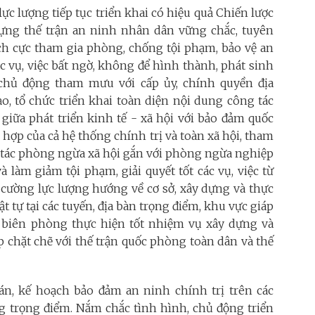
ực lượng tiếp tục triển khai có hiệu quả Chiến lược
 dựng thế trận an ninh nhân dân vững chắc, tuyên
ích cực tham gia phòng, chống tội phạm, bảo vệ an
ác vụ, việc bất ngờ, không để hình thành, phát sinh
chủ động tham mưu với cấp ủy, chính quyền địa
ạo, tổ chức triển khai toàn diện nội dung công tác
 giữa phát triển kinh tế - xã hội với bảo đảm quốc
ợp của cả hệ thống chính trị và toàn xã hội, tham
ng tác phòng ngừa xã hội gắn với phòng ngừa nghiệp
à làm giảm tội phạm, giải quyết tốt các vụ, việc từ
 cường lực lượng hướng về cơ sở, xây dựng và thực
t tự tại các tuyến, địa bàn trọng điểm, khu vực giáp
ự, biên phòng thực hiện tốt nhiệm vụ xây dựng và
p chặt chẽ với thế trận quốc phòng toàn dân và thế
n, kế hoạch bảo đảm an ninh chính trị trên các
ợng trọng điểm. Nắm chắc tình hình, chủ động triển