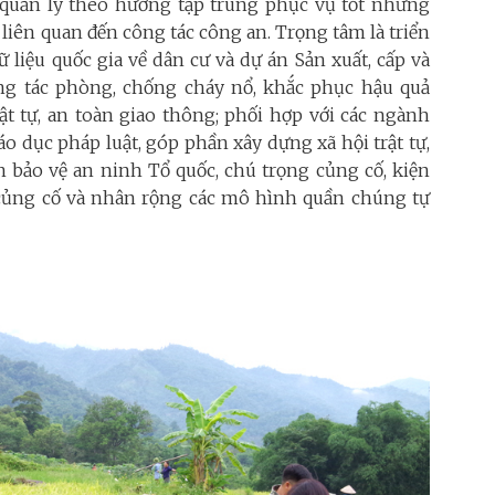
ác quản lý theo hướng tập trung phục vụ tốt những
 liên quan đến công tác công an. Trọng tâm là triển
ữ liệu quốc gia về dân cư và dự án Sản xuất, cấp và
g tác phòng, chống cháy nổ, khắc phục hậu quả
ật tự, an toàn giao thông; phối hợp với các ngành
áo dục pháp luật, góp phần xây dựng xã hội trật tự,
n bảo vệ an ninh Tổ quốc, chú trọng củng cố, kiện
, củng cố và nhân rộng các mô hình quần chúng tự