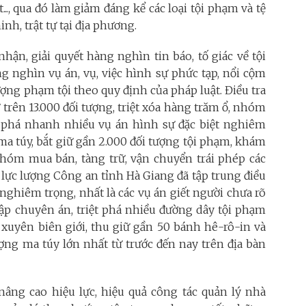
.., qua đó làm giảm đáng kể các loại tội phạm và tệ
inh, trật tự tại địa phương.
hận, giải quyết hàng nghìn tin báo, tố giác về tội
àng nghìn vụ án, vụ, việc hình sự phức tạp, nổi cộm
ợng phạm tội theo quy định của pháp luật. Điều tra
ữ trên 13.000 đối tượng, triệt xóa hàng trăm ổ, nhóm
iệt phá nhanh nhiều vụ án hình sự đặc biệt nghiêm
ma túy, bắt giữ gần 2.000 đối tượng tội phạm, khám
nhóm mua bán, tàng trữ, vận chuyển trái phép các
, lực lượng Công an tỉnh Hà Giang đã tập trung điều
 nghiêm trọng, nhất là các vụ án giết người chưa rõ
 lập chuyên án, triệt phá nhiều đường dây tội phạm
 xuyên biên giới, thu giữ gần 50 bánh hê-rô-in và
ượng ma túy lớn nhất từ trước đến nay trên địa bàn
nâng cao hiệu lực, hiệu quả công tác quản lý nhà