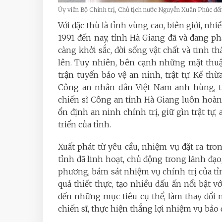
Ủy viên Bộ Chính trị, Chủ tịch nước Nguyễn Xuân Phúc đến
Với đặc thù là tỉnh vùng cao, biên giới, nhi
1991 đến nay, tỉnh Hà Giang đã và đang p
càng khởi sắc, đời sống vật chất và tinh 
lên. Tuy nhiên, bên cạnh những mặt thuận
trận tuyến bảo vệ an ninh, trật tự. Kế th
Công an nhân dân Việt Nam anh hùng, trả
chiến sĩ Công an tỉnh Hà Giang luôn hoàn
ổn định an ninh chính trị, giữ gìn trật tự,
triển của tỉnh.
Xuất phát từ yêu cầu, nhiệm vụ đặt ra tr
tỉnh đã linh hoạt, chủ động trong lãnh đạo
phương, bám sát nhiệm vụ chính trị của tỉn
quả thiết thực, tạo nhiều dấu ấn nổi bật 
đến những mục tiêu cụ thể, làm thay đổi
chiến sĩ, thực hiện thắng lợi nhiệm vụ bảo 