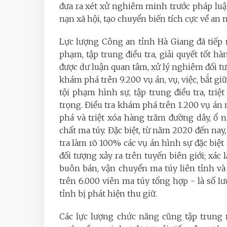
đưa ra xét xử nghiêm minh trước pháp luật.
nạn xã hội, tạo chuyển biến tích cực về an n
Lực lượng Công an tỉnh Hà Giang đã tiếp n
phạm, tập trung điều tra, giải quyết tốt h
được dư luận quan tâm, xử lý nghiêm đối tư
khám phá trên 9.200 vụ án, vụ, việc, bắt gi
tội phạm hình sự, tập trung điều tra, tr
trọng. Điều tra khám phá trên 1.200 vụ án 
phá và triệt xóa hàng trăm đường dây, ổ 
chất ma túy. Đặc biệt, từ năm 2020 đến nay
tra làm rõ 100% các vụ án hình sự đặc biệt
đối tượng xảy ra trên tuyến biên giới; xác
buôn bán, vận chuyển ma túy liên tỉnh và
trên 6.000 viên ma túy tổng hợp - là số l
tỉnh bị phát hiện thu giữ.
Các lực lượng chức năng cũng tập trung 