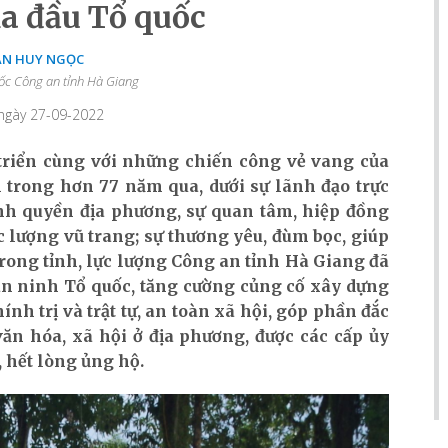
ịa đầu Tổ quốc
N HUY NGỌC
đốc Công an tỉnh Hà Giang
 ngày 27-09-2022
triển cùng với những chiến công vẻ vang của
trong hơn 77 năm qua, dưới sự lãnh đạo trực
ính quyền địa phương, sự quan tâm, hiệp đồng
c lượng vũ trang; sự thương yêu, đùm bọc, giúp
rong tỉnh, lực lượng Công an tỉnh Hà Giang đã
an ninh Tổ quốc, tăng cường củng cố xây dựng
nh trị và trật tự, an toàn xã hội, góp phần đắc
văn hóa, xã hội ở địa phương, được các cấp ủy
 hết lòng ủng hộ.