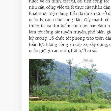
nước về an ninh, trật tự, cải tiến công t
nhu cầu, công việc thiết thực của nhân dân
khai thực hiện đúng tiến độ
dự án Cơ sở d
quản lý căn cước công dân; đ
ẩy mạnh côn
thiên tai và tìm kiếm cứu nạn; bảo đảm tr
làm tốt công tác tuyên truyền, phổ biến, gi
kỷ cương. Tổ chức tốt phong trào toàn dâ
toàn lực lượng công an cấp xã, xây dựng
quản giữ gìn an ninh, trật tự ở cơ sở.