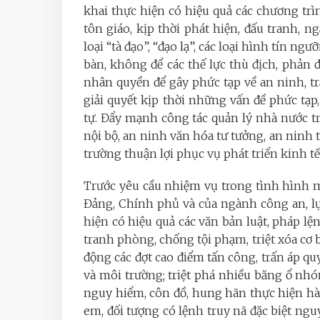
khai thực hiện có hiệu quả các chương tr
tôn giáo, kịp thời phát hiện, đấu tranh, n
loại “tà đạo”, “đạo lạ”, các loại hình tín n
bàn, không để các thế lực thù địch, phản đ
nhân quyền để gây phức tạp về an ninh, trậ
giải quyết kịp thời những vấn đề phức tạp
tự. Đẩy mạnh công tác quản lý nhà nước tr
nội bộ, an ninh văn hóa tư tưởng, an ninh
trường thuận lợi phục vụ phát triển kinh tế
Trước yêu cầu nhiệm vụ trong tình hình mới
Đảng, Chính phủ và của ngành công an, lự
hiện có hiệu quả các văn bản luật, pháp lệ
tranh phòng, chống tội phạm, triệt xóa cơ b
động các đợt cao điểm tấn công, trấn áp quyế
và môi trường; triệt phá nhiều băng ổ nhó
nguy hiểm, côn đồ, hung hãn thực hiện hàn
em, đối tượng có lệnh truy nã đặc biệt ngu