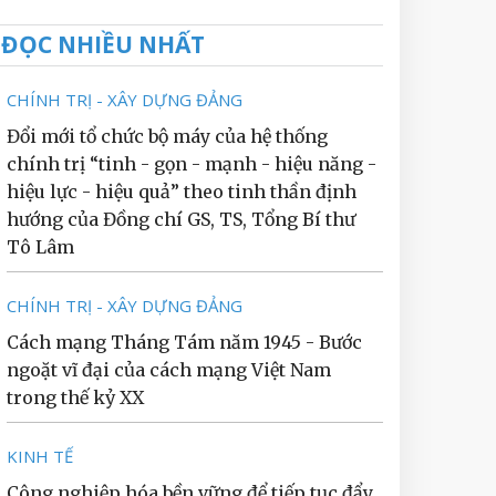
ĐỌC NHIỀU NHẤT
CHÍNH TRỊ - XÂY DỰNG ĐẢNG
Đổi mới tổ chức bộ máy của hệ thống
chính trị “tinh - gọn - mạnh - hiệu năng -
hiệu lực - hiệu quả” theo tinh thần định
hướng của Đồng chí GS, TS, Tổng Bí thư
Tô Lâm
CHÍNH TRỊ - XÂY DỰNG ĐẢNG
Cách mạng Tháng Tám năm 1945 - Bước
ngoặt vĩ đại của cách mạng Việt Nam
trong thế kỷ XX
KINH TẾ
Công nghiệp hóa bền vững để tiếp tục đẩy