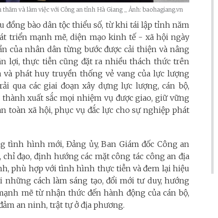
 thăm và làm việc với Công an tỉnh Hà Giang _ Ảnh: baohagiang.vn
ều đồng bào dân tộc thiểu số, từ khi tái lập tỉnh năm
hát triển mạnh mẽ, diện mạo kinh tế - xã hội ngày
thần của nhân dân từng bước được cải thiện và nâng
 lợi, thực tiễn cũng đặt ra nhiều thách thức trên
ừa và phát huy truyền thống vẻ vang của lực lượng
i qua các giai đoạn xây dựng lực lượng, cán bộ,
 thành xuất sắc mọi nhiệm vụ được giao, giữ vững
 an toàn xã hội, phục vụ đắc lực cho sự nghiệp phát
ong tình hình mới, Đảng ủy, Ban Giám đốc Công an
, chỉ đạo, định hướng các mặt công tác công an địa
h, phù hợp với tình hình thực tiễn và đem lại hiệu
với những cách làm sáng tạo, đổi mới tư duy, hướng
 mạnh mẽ từ nhận thức đến hành động của cán bộ,
đảm an ninh, trật tự ở địa phương.