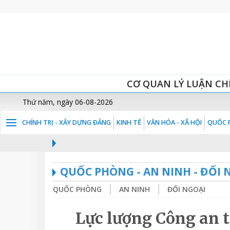
CƠ QUAN LÝ LUẬN CH
Thứ năm, ngày 06-08-2026
CHÍNH TRỊ - XÂY DỰNG ĐẢNG
KINH TẾ
VĂN HÓA - XÃ HỘI
QUỐC P
QUỐC PHÒNG - AN NINH - ĐỐI 
QUỐC PHÒNG
AN NINH
ĐỐI NGOẠI
Lực lượng Công an t