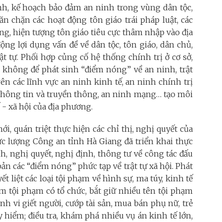
ình, kế hoạch bảo đảm an ninh trong vùng dân tộc,
găn chặn các hoạt động tôn giáo trái pháp luật, các
gưỡng, hiện tượng tôn giáo tiêu cực thâm nhập vào địa
ộng lợi dụng vấn đề về dân tộc, tôn giáo, dân chủ,
t tự. Phối hợp củng cố hệ thống chính trị ở cơ sở,
, không để phát sinh “điểm nóng” về an ninh, trật
ên các lĩnh vực an ninh kinh tế, an ninh chính trị
 thông tin và truyền thông, an ninh mạng… tạo môi
 - xã hội của địa phương.
, quán triệt thực hiện các chỉ thị, nghị quyết của
c lượng Công an tỉnh Hà Giang đã triển khai thực
nh, nghị quyết, nghị định, thông tư về công tác đấu
ản các “điểm nóng” phức tạp về trật tự xã hội. Phát
t liệt các loại tội phạm về hình sự, ma túy, kinh tế
m tội phạm có tổ chức, bắt giữ nhiều tên tội phạm
h vi giết người, cướp tài sản, mua bán phụ nữ, trẻ
y hiểm; điều tra, khám phá nhiều vụ án kinh tế lớn,