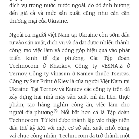
dịch vụ trong nước, nước ngoài, do đó ảnh hưởng
đến giá cả và mức sản xuất, cũng như cán cân
thương mại của Ukraine.
Ngoài ra, người Việt Nam tại Ukraine còn sớm đầu
tư vào sản xuất, dịch vụ và đã đạt được nhiều thành
công, tạo việc làm và đóng góp hiệu quả vào phát
triển kinh tế địa phương. Các Tập đoàn
Technocom ở Kharkov, Công ty VESNA-Z ở
Ternov, Công ty Vinasun ở Kaniev thuộc Tsercas,
Công ty Svit Print ở Kiev là của người Việt Nam tại
Ukraine. Tại Ternov và Kaniev, các công ty trên đã
xây dựng hai nhà máy sản xuất mì ăn liền, thực
phẩm, tạo hàng nghìn công ăn, việc làm cho
(6)
người địa phương
. Nổi bật hơn cả là Tập đoàn
Technocom. Từ khi được thành lập vào thập niên
đầu thế kỷ XXI với một cơ sở sản xuất nhỏ, cùng
vài chục công nhân, Technocom đã trở thành một