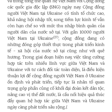
và trong tổng thể quan hệ Việt Nam với Cộng đồng
các quốc gia độc lập (SNG) ngày nay. Cộng đồng
người Việt Nam tại Ukraine có tính tổ chức cao,
khả năng hội nhập tốt, song tiềm lực kinh tế vẫn
còn hạn chế so với mức thu nhập bình quân của
người dân của nước sở tại. Với gần 10.000 người
(17)
Việt Nam tại Ukraine
, cộng đồng đang có
những đóng góp thiết thực trong phát triển kinh
tế - xã hội của nước sở tại cũng như với quê
hương. Trong giai đoạn hiện nay, việc tăng cường
hợp tác trên nhiều lĩnh vực giữa Việt Nam và
Ukraine với tư cách đối tác toàn diện, là điều kiện
thuận lợi để cộng đồng người Việt Nam ở Ukraine
ổn định và phát triển, tiếp tục là nhân tố quan
trọng góp phần củng cố khối đại đoàn kết dân tộc,
nâng cao vị thế đất nước, là cầu nối hiệu quả thúc
đẩy quan hệ hợp tác giữa Việt Nam và Ukraine
ngày càng phát triển sâu rộng./.