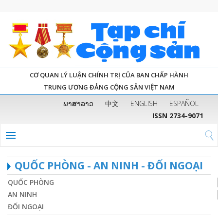
CƠ QUAN LÝ LUẬN CHÍNH TRỊ CỦA BAN CHẤP HÀNH
TRUNG ƯƠNG ĐẢNG CỘNG SẢN VIỆT NAM
ພາສາລາວ
中文
ENGLISH
ESPAÑOL
ISSN 2734-9071
QUỐC PHÒNG - AN NINH - ĐỐI NGOẠI
QUỐC PHÒNG
AN NINH
ĐỐI NGOẠI