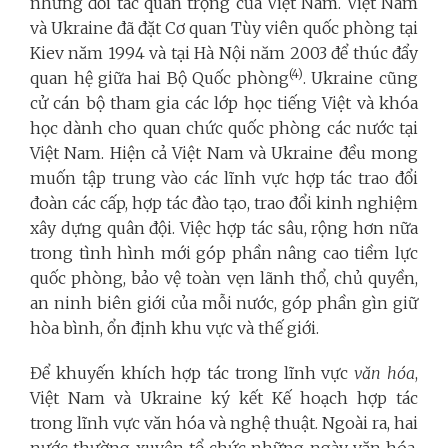
những đối tác quan trọng của Việt Nam. Việt Nam
và
Ukraine
đã đặt Cơ quan Tùy viên quốc phòng tại
Kiev năm 1994 và tại Hà Nội năm 2003 để thúc đẩy
(4)
quan hệ giữa hai Bộ Quốc phòng
.
Ukraine
cũng
cử cán bộ tham gia các lớp học tiếng Việt và khóa
học dành cho quan chức quốc phòng các nước tại
Việt Nam.
Hiện cả Việt Nam và Ukraine đều mong
muốn tập trung vào
các lĩnh vực hợp tác trao đổi
đoàn các cấp, hợp tác đào tạo, trao đổi kinh nghiệm
xây dựng quân đội.
Việc hợp tác sâu, rộng hơn nữa
trong tình hình mới góp phần nâng cao tiềm lực
quốc phòng, bảo vệ toàn vẹn lãnh thổ, chủ quyền,
an ninh biên giới của mỗi nước, góp phần gìn giữ
hòa bình, ổn định khu vực và thế giới.
Để khuyến khích hợp tác trong lĩnh vực
văn hóa
,
Việt Nam và Ukraine ký kết Kế hoạch hợp tác
trong lĩnh vực văn hóa và nghệ thuật. Ngoài ra, hai