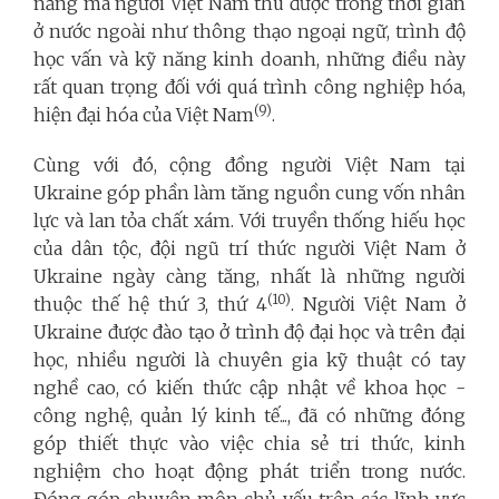
năng mà người Việt Nam thu được trong thời gian
ở nước ngoài như thông thạo ngoại ngữ, trình độ
học vấn và kỹ năng kinh doanh, những điều này
rất quan trọng đối với quá trình công nghiệp hóa,
(9)
hiện đại hóa của Việt Nam
.
Cùng với đó, cộng đồng người Việt Nam tại
Ukraine góp phần làm tăng nguồn cung vốn nhân
lực và lan tỏa chất xám. Với truyền thống hiếu học
của dân tộc, đội ngũ trí thức người Việt Nam ở
Ukraine ngày càng tăng, nhất là những người
(10)
thuộc thế hệ thứ 3, thứ 4
. Người Việt Nam ở
Ukraine được đào tạo ở trình độ đại học và trên đại
học, nhiều người là chuyên gia kỹ thuật có tay
nghề cao, có kiến thức cập nhật về khoa học -
công nghệ, quản lý kinh tế..., đã có những đóng
góp thiết thực vào việc chia sẻ tri thức, kinh
nghiệm cho hoạt động phát triển trong nước.
Đóng góp chuyên môn chủ yếu trên các lĩnh vực