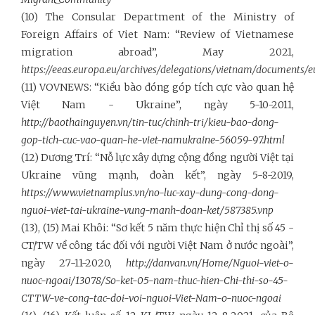
(10) The Consular Department of the Ministry of
Foreign Affairs of Viet Nam: “Review of Vietnamese
migration abroad”, May 2021,
https://eeas.europa.eu/archives/delegations/vietnam/documents/e
(11)
VOVNEWS: “Kiều bào đóng góp tích cực vào quan hệ
Việt Nam - Ukraine”, ngày 5-10-2011,
http://baothainguyen.vn/tin-tuc/chinh-tri/kieu-bao-dong-
gop-tich-cuc-vao-quan-he-viet-namukraine-56059-97.html
(12) Dương Trí: “Nỗ lực xây dựng cộng đồng người Việt tại
Ukraine vũng mạnh, đoàn kết”, ngày 5-8-2019,
https://www.vietnamplus.vn/no-luc-xay-dung-cong-dong-
nguoi-viet-tai-ukraine-vung-manh-doan-ket/587385.vnp
(13), (15) Mai Khôi: “Sơ kết 5 năm thực hiện Chỉ thị số 45 -
CT/TW về công tác đối với người Việt Nam ở nước ngoài”,
ngày 27-11-2020,
http://danvan.vn/Home/Nguoi-viet-o-
nuoc-ngoai/13078/So-ket-05-nam-thuc-hien-Chi-thi-so-45-
CTTW-ve-cong-tac-doi-voi-nguoi-Viet-Nam-o-nuoc-ngoai