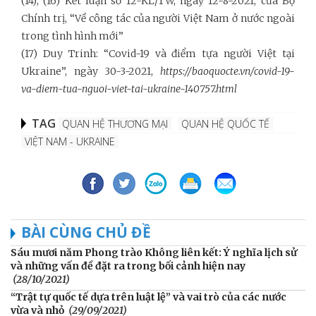
(14), (16) Kết luận số 12-KL/TW, ngày 12-8-2021, của Bộ
Chính trị, “Về công tác của người Việt Nam ở nước ngoài
trong tình hình mới”
(17) Duy Trinh: “Covid-19 và điểm tựa người Việt tại
Ukraine”, ngày 30-3-2021,
https://baoquocte.vn/covid-19-
va-diem-tua-nguoi-viet-tai-ukraine-140757.html
TAG
QUAN HỆ THƯƠNG MẠI
QUAN HỆ QUỐC TẾ
VIỆT NAM - UKRAINE
BÀI CÙNG CHỦ ĐỀ
Sáu mươi năm Phong trào Không liên kết: Ý nghĩa lịch sử
và những vấn đề đặt ra trong bối cảnh hiện nay
(28/10/2021)
“Trật tự quốc tế dựa trên luật lệ” và vai trò của các nước
vừa và nhỏ
(29/09/2021)