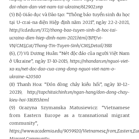
doi-nhan-dan-viet-nam-tai-ukraine/612902.vnp
(5) Bộ Giáo dục và Đào tạo: “Thông báo tuyển sinh du học
tại U-crai-na diện Hiệp định năm 2021”, ngày 22-2-2021,
http://icd.edu.vn/372/thong-bao-tuyen-sinh-di-hoc-tai-
ucraina-dien-hiep-dinh-nam-2021.html/BPF/vi-
VN/CMS_Cat/Thong-Tin-Tuyen-Sinh/CMS_Detail/1918
(6), (7) Vũ Dương Huân: “Nét độc đáo của người Việt Nam
ở Ukraine”, ngày 17-10-2015,
https://nhandan.vn/nguoi-viet-
xa-xu/net-doc-dao-cua-cong-dong-nguoi-viet-nam-o-
ukraine-420580
(8)
Thanh Hoa: “
Đón dòng chảy kiều hối”, ngày 10-12-
20219,
http://tapchitaichinh.vn/ngan-hang/don-dong-chay-
kieu-hoi-316355.html
(9) Grazyna Szymanska Matusiewicz: “Vietnamese
from Eastern Europe as a transnational migrant
community”
,
https://www.academia.edu/9059920/Vietnamese_from_Eastern_Euro
Migrant_Community