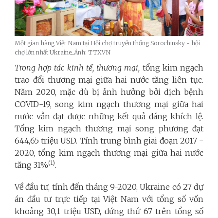
Một gian hàng Việt Nam tại Hội chợ truyền thống Sorochinsky - hội
chợ lớn nhất Ukraine_Ảnh: TTXVN
Trong hợp tác kinh tế, thương mại,
tổng
kim ngạch
trao đổi thương mại giữa hai nước tăng liên tục.
Năm 2020, mặc dù bị ảnh hưởng bởi dịch bệnh
COVID-19, song kim ngạch thương mại giữa hai
nước vẫn đạt được những kết quả đáng khích lệ.
Tổng k
im ngạch thương mại song phương đạt
644,65 triệu USD. Tính trung bình giai đoạn 2017 -
2020, tổng kim ngạch thương mại giữa hai nước
(1)
tăng 31%
.
Về đầu tư, tính đến tháng 9-2020, Ukraine có 27 dự
án đầu tư trực tiếp tại Việt Nam với tổng số vốn
khoảng 30,1 triệu USD, đứng thứ 67 trên tổng số