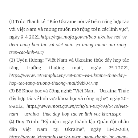
--------------
(1) Trúc Thanh Lê: “Báo Ukraine nói về tiềm năng hợp tác
với Việt Nam và mong muốn mở rộng trên các lĩnh vực”,
ngày 9-4-2021,
https://ngkt.mofa.gov.vn/bao-ukraine-noi-ve-
tiem-nang-hop-tac-voi-viet-nam-va-mong-muon-mo-rong-
tren-cac-linh-vuc/
(2) Uyên Hương: “Việt Nam và Ukraine thúc đẩy hợp tác
tăng trưởng thương mại”, ngày 25-1-2021,
https://www.vietnamplus.vn/viet-nam-va-ukraine-thuc-day-
hop-tac-tang-truong-thuong-mai/691504.vnp
(3) Bộ Khoa học và Công nghệ: “Việt Nam - Ucraina: Thúc
đẩy hợp tác về lĩnh vực khoa học và công nghệ”, ngày 20-
8-2012,
https://www.most.gov.vn/cchc/tin-tuc/493/5478/viet-
nam---ucraina--thuc-day-hop-tac-ve-linh-vuc-khcn.aspx
(4) Duy Trinh: “Kỷ niệm ngày thành lập Quân đội nhân
dân Việt Nam tại Ukraine”, ngày 13-12-2019,
https://www.vietnamplus.vn/ky-niem-ngay-thanh-lap-quan-