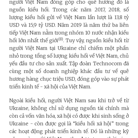
người Việt Nam đóng góp cho quê hương đó là
nguồn kiều hối. Trong các năm 2017, 2018, số
lượng kiều hối gửi về Việt Nam lần lượt là 13,8 tỷ
USD và 15,9 tỷ USD. Năm 2019 là năm thứ ba liên
tiếp Việt Nam nằm trong nhóm 10 nước nhận kiều
(8)
hối lớn nhất thế giới
. Tuy vậy, nguồn kiều hối từ
người Việt Nam tại Ukraine chỉ chiếm một phần
nhỏ trong tổng số lượng kiều hối về Việt Nam, chủ
yếu đầu tư cho sản xuất. Tập đoàn Technocom đã
cùng một số doanh nghiệp khác đầu tư về quê
hương hàng chục triệu USD, đóng góp vào sự phát
triển kinh tế - xã hội của Việt Nam.
Ngoài kiều hối, người Việt Nam sau khi trở về từ
Ukraine, không chỉ sử dụng nguồn tài chính mà
còn cả vốn văn hóa, xã hội có được khi sinh sống ở
Ukraine - còn được gọi là “kiều hối xã hội” trong
các hoạt động phát triển kinh tế. Đó là những kỹ