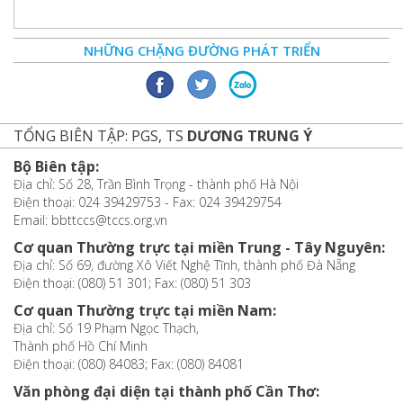
NHỮNG CHẶNG ĐƯỜNG PHÁT TRIỂN
TỔNG BIÊN TẬP: PGS, TS
DƯƠNG TRUNG Ý
Bộ Biên tập:
Địa chỉ: Số 28, Trần Bình Trọng - thành phố Hà Nội
Điện thoại: 024 39429753 - Fax: 024 39429754
Email: bbttccs@tccs.org.vn
Cơ quan Thường trực tại miền Trung - Tây Nguyên:
Địa chỉ: Số 69, đường Xô Viết Nghệ Tĩnh, thành phố Đà Nẵng
Điện thoại: (080) 51 301; Fax: (080) 51 303
Cơ quan Thường trực tại miền Nam:
Địa chỉ: Số 19 Phạm Ngọc Thạch,
Thành phố Hồ Chí Minh
Điện thoại: (080) 84083; Fax: (080) 84081
Văn phòng đại diện tại thành phố Cần Thơ: