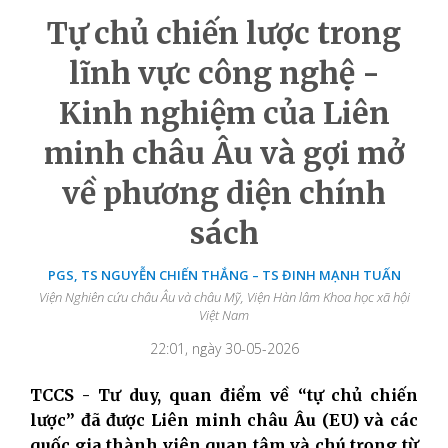
Tự chủ chiến lược trong
lĩnh vực công nghệ -
Kinh nghiệm của Liên
minh châu Âu và gợi mở
về phương diện chính
sách
PGS, TS NGUYỄN CHIẾN THẮNG – TS ĐINH MẠNH TUẤN
Viện Nghiên cứu châu Âu và châu Mỹ, Viện Hàn lâm Khoa học xã hội
Việt Nam
22:01, ngày 30-05-2026
TCCS - Tư duy, quan điểm về “tự chủ chiến
lược” đã được Liên minh châu Âu (EU) và các
quốc gia thành viên quan tâm và chú trọng từ