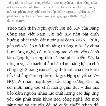
Tổng Bí thư Tô Lâm cùng các lãnh đạo, nguyên lãnh đạo Đảng, Nhà
nước và các đại biểu theo dõi màn trình diễn của robot hình người,
một sản phẩm công nghệ cao do Tập đoàn Vingroup nghiên cứu và
phát triển tại Hội chợ Triển lãm Quốc gia, ngày 19-8-2025_Ảnh:
dantri.com.vn
Theo tinh thần Nghị quyết Đại hội XIV của Đảng
Cộng sản Việt Nam, Đại hội XIV nêu bật định
hướng phát triển đất nước giai đoạn 2026 - 2030,
gắn với xác lập mô hình tăng trưởng mới, lấy khoa
học, công nghệ, đổi mới sáng tạo và chuyển đổi số
làm động lực trung tâm của sự phát triển. Đây là
nhiệm vụ cấp bách nhằm bảo đảm năng lực tự chủ
công nghệ, nâng cao sức cạnh tranh của nền kinh
tế và khẳng định vị thế quốc gia. Nghị quyết số 57-
NQ/TW nhấn mạnh yêu cầu tăng cường đầu tư,
đổi mới, nâng cao chất lượng giáo dục - đào tạo,
bảo đảm nguồn nhân lực chất lượng cao đáp ứng
yêu cầu phát triển khoa học, công nghệ, đổi mới
(15)
sáng tạo và chuyển đổi số quốc gia
. Theo đó,