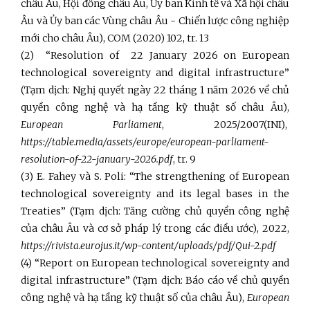
châu Âu, Hội đồng châu Âu, Ủy ban Kinh tế và Xã hội châu
Âu và Ủy ban các Vùng châu Âu - Chiến lược công nghiệp
mới cho châu Âu), COM (2020) 102, tr. 13
(2) “Resolution of 22 January 2026 on European
technological sovereignty and digital infrastructure”
(Tạm dịch: Nghị quyết ngày 22 tháng 1 năm 2026 về chủ
quyền công nghệ và hạ tầng kỹ thuật số châu Âu),
European Parliament
, 2025/2007(INI),
https://table.media/assets/europe/european-parliament-
resolution-of-22-january-2026.pdf
, tr. 9
(3) E. Fahey và S. Poli: “The strengthening of European
technological sovereignty and its legal bases in the
Treaties” (Tạm dịch: Tăng cường chủ quyền công nghệ
của châu Âu và cơ sở pháp lý trong các điều ước), 2022,
https://rivista.eurojus.it/wp-content/uploads/pdf/Qui-2.pdf
(4) “Report on European technological sovereignty and
digital infrastructure” (Tạm dịch: Báo cáo về chủ quyền
công nghệ và hạ tầng kỹ thuật số của châu Âu),
European