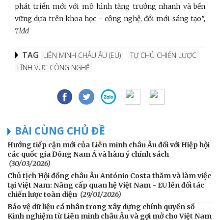
phát triển mới với mô hình tăng trưởng nhanh và bền
vững dựa trên khoa học - công nghệ, đổi mới sáng tạo”,
Tlđd
TAG
LIÊN MINH CHÂU ÂU (EU)
TỰ CHỦ CHIẾN LƯỢC
LĨNH VỰC CÔNG NGHỆ
BÀI CÙNG CHỦ ĐỀ
Hướng tiếp cận mới của Liên minh châu Âu đối với Hiệp hội
các quốc gia Đông Nam Á và hàm ý chính sách
(30/03/2026)
Chủ tịch Hội đồng châu Âu António Costa thăm và làm việc
tại Việt Nam: Nâng cấp quan hệ Việt Nam - EU lên đối tác
chiến lược toàn diện
(29/01/2026)
Bảo vệ dữ liệu cá nhân trong xây dựng chính quyền số -
Kinh nghiệm từ Liên minh châu Âu và gợi mở cho Việt Nam