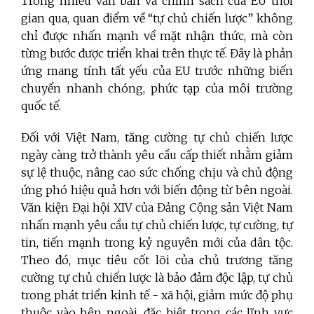
Trong nhiều văn bản và chính sách của EU thời
gian qua, quan điểm về “tự chủ chiến lược” không
chỉ được nhấn mạnh về mặt nhận thức, mà còn
từng bước được triển khai trên thực tế. Đây là phản
ứng mang tính tất yếu của EU trước những biến
chuyển nhanh chóng, phức tạp của môi trường
quốc tế.
Đối với Việt Nam, tăng cường tự chủ chiến lược
ngày càng trở thành yêu cầu cấp thiết nhằm giảm
sự lệ thuộc, nâng cao sức chống chịu và chủ động
ứng phó hiệu quả hơn với biến động từ bên ngoài.
Văn kiện Đại hội XIV của Đảng Cộng sản Việt Nam
nhấn mạnh yêu cầu tự chủ chiến lược, tự cường, tự
tin, tiến mạnh trong kỷ nguyên mới của dân tộc.
Theo đó, mục tiêu cốt lõi của chủ trương tăng
cường tự chủ chiến lược là bảo đảm độc lập, tự chủ
trong phát triển kinh tế - xã hội, giảm mức độ phụ
thuộc vào bên ngoài, đặc biệt trong các lĩnh vực