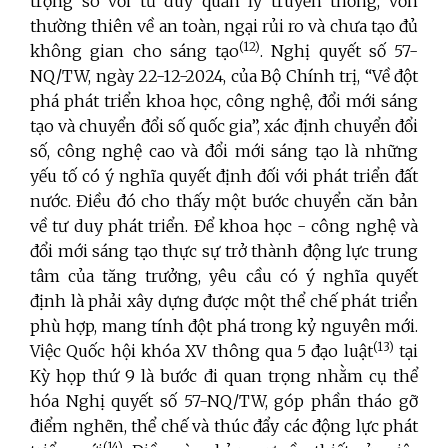
trọng so với tư duy quản lý truyền thống, vốn
thường thiên về an toàn, ngại rủi ro và chưa tạo đủ
(12)
không gian cho sáng tạo
. Nghị quyết số 57-
NQ/TW, ngày 22-12-2024, của Bộ Chính trị, “Về đột
phá phát triển khoa học, công nghệ, đổi mới sáng
tạo và chuyển đổi số quốc gia”, xác định chuyển đổi
số, công nghệ cao và đổi mới sáng tạo là những
yếu tố có ý nghĩa quyết định đối với phát triển đất
nước. Điều đó cho thấy một bước chuyển căn bản
về tư duy phát triển. Để khoa học - công nghệ và
đổi mới sáng tạo thực sự trở thành động lực trung
tâm của tăng trưởng, yêu cầu có ý nghĩa quyết
định là phải xây dựng được một thể chế phát triển
phù hợp, mang tính đột phá trong kỷ nguyên mới.
(13)
Việc Quốc hội khóa XV thông qua 5 đạo luật
tại
Kỳ họp thứ 9 là bước đi quan trọng nhằm cụ thể
hóa Nghị quyết số 57-NQ/TW, góp phần tháo gỡ
điểm nghẽn, thể chế và thúc đẩy các động lực phát
(14)