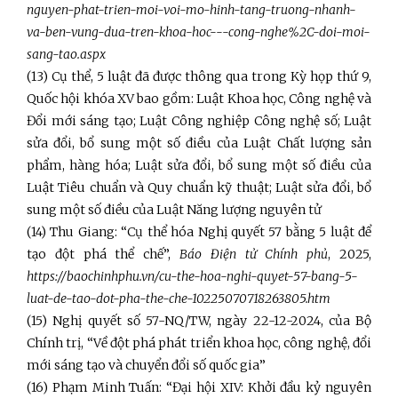
nguyen-phat-trien-moi-voi-mo-hinh-tang-truong-nhanh-
va-ben-vung-dua-tren-khoa-hoc---cong-nghe%2C-doi-moi-
sang-tao.aspx
(13) Cụ thể, 5 luật đã được thông qua trong Kỳ họp thứ 9,
Quốc hội khóa XV bao gồm: Luật Khoa học, Công nghệ và
Đổi mới sáng tạo; Luật Công nghiệp Công nghệ số; Luật
sửa đổi, bổ sung một số điều của Luật Chất lượng sản
phẩm, hàng hóa; Luật sửa đổi, bổ sung một số điều của
Luật Tiêu chuẩn và Quy chuẩn kỹ thuật; Luật sửa đổi, bổ
sung một số điều của Luật Năng lượng nguyên tử
(14) Thu Giang: “Cụ thể hóa Nghị quyết 57 bằng 5 luật để
tạo đột phá thể chế”,
Báo Điện tử Chính phủ
, 2025,
https://baochinhphu.vn/cu-the-hoa-nghi-quyet-57-bang-5-
luat-de-tao-dot-pha-the-che-10225070718263805.htm
(15) Nghị quyết số 57-NQ/TW, ngày 22-12-2024, của Bộ
Chính trị, “Về đột phá phát triển khoa học, công nghệ, đổi
mới sáng tạo và chuyển đổi số quốc gia”
(16) Phạm Minh Tuấn: “Đại hội XIV: Khởi đầu kỷ nguyên