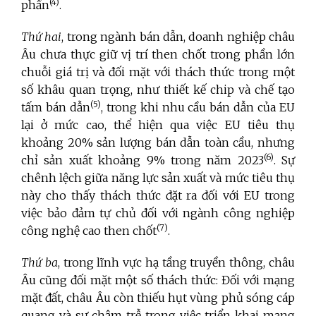
(4)
phần
.
Thứ hai
, trong ngành bán dẫn, doanh nghiệp châu
Âu chưa thực giữ vị trí then chốt trong phần lớn
chuỗi giá trị và đối mặt với thách thức trong một
số khâu quan trọng, như thiết kế chip và chế tạo
(5)
tấm bán dẫn
, trong khi nhu cầu bán dẫn của EU
lại ở mức cao, thể hiện qua việc EU tiêu thụ
khoảng 20% sản lượng bán dẫn toàn cầu, nhưng
(6)
chỉ sản xuất khoảng 9% trong năm 2023
. Sự
chênh lệch giữa năng lực sản xuất và mức tiêu thụ
này cho thấy thách thức đặt ra đối với EU trong
việc bảo đảm tự chủ đối với ngành công nghiệp
(7)
công nghệ cao then chốt
.
Thứ ba
, trong lĩnh vực hạ tầng truyền thông, châu
Âu cũng đối mặt một số thách thức: Đối với mạng
mặt đất, châu Âu còn thiếu hụt vùng phủ sóng cáp
quang và sự chậm trễ trong việc triển khai mạng