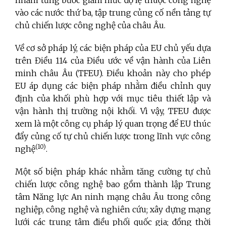
nhằm từng bước giảm mức độ lệ thuộc công nghệ
vào các nước thứ ba, tập trung củng cố nền tảng tự
chủ chiến lược công nghệ của châu Âu.
Về cơ sở pháp lý, các biện pháp của EU chủ yếu dựa
trên Điều 114 của Điều ước về vận hành của Liên
minh châu Âu (TFEU). Điều khoản này cho phép
EU áp dụng các biện pháp nhằm điều chỉnh quy
định của khối phù hợp với mục tiêu thiết lập và
vận hành thị trường nội khối. Vì vậy, TFEU được
xem là một công cụ pháp lý quan trọng để EU thúc
đẩy củng cố tự chủ chiến lược trong lĩnh vực công
(10)
nghệ
.
Một số biện pháp khác nhằm tăng cường tự chủ
chiến lược công nghệ bao gồm thành lập Trung
tâm Năng lực An ninh mạng châu Âu trong công
nghiệp, công nghệ và nghiên cứu; xây dựng mạng
lưới các trung tâm điều phối quốc gia; đồng thời