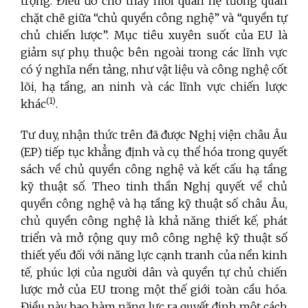
trọng. Điều đó cho thấy mối quan hệ tương quan
chặt chẽ giữa “chủ quyền công nghệ” và “quyền tự
chủ chiến lược”. Mục tiêu xuyên suốt của EU là
giảm sự phụ thuộc bên ngoài trong các lĩnh vực
có ý nghĩa nền tảng, như vật liệu và công nghệ cốt
lõi, hạ tầng, an ninh và các lĩnh vực chiến lược
(1)
khác
.
Tư duy, nhận thức trên đã được Nghị viện châu Âu
(EP) tiếp tục khẳng định và cụ thể hóa trong quyết
sách về chủ quyền công nghệ và kết cấu hạ tầng
kỹ thuật số. Theo tinh thần Nghị quyết về chủ
quyền công nghệ và hạ tầng kỹ thuật số châu Âu,
chủ quyền công nghệ là khả năng thiết kế, phát
triển và mở rộng quy mô công nghệ kỹ thuật số
thiết yếu đối với năng lực cạnh tranh của nền kinh
tế, phúc lợi của người dân và quyền tự chủ chiến
lược mở của EU trong một thế giới toàn cầu hóa.
Điều này bao hàm năng lực ra quyết định một cách