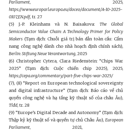
Parliament
, 2025,
https://www.europarl.europa.eu/doceo/document/A-10-2025-
0107_EN.pdf
, tr. 27
(5) J.-P. Kleinhans và N. Baisakova:
The Global
Semiconductor Value Chain: A Technology Primer for Policy
Makers
(Tạm dịch: Chuỗi giá trị bán dẫn toàn cầu: Cẩm
nang công nghệ dành cho nhà hoạch định chính sách),
Berlin: Stiftung Neue Verantwortung
, 2025
(6) Christopher Cytera, Clara Riedenstein: “Chips War
2025” (Tạm dịch: Cuộc chiến chip 2025), 2025,
https://cepa.org/commentary/part-five-chips-war-2025/
(7), (8) “Report on European technological sovereignty
and digital infrastructure” (Tạm dịch: Báo cáo về chủ
quyền công nghệ và hạ tầng kỹ thuật số của châu Âu),
Tlđd
, tr. 28
(9) “Europe’s Digital Decade and Autonomy” (Tạm dịch:
Thập kỷ kỹ thuật số và quyền tự chủ Châu Âu),
European
Parliament
, 2021,