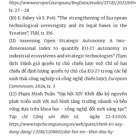
https://www.europarl.europa.eu/RegData/etudes/STUD/2021/6954
tr. 27 - 28
(10) E. Fahey và S. Poli: “The strengthening of European
technological sovereignty and its legal bases in the
Treaties”,
Tlđd
, tr. 156
(11) Assessing Open Strategic Autonomy: A two-
dimensional index to quantify EU-27 autonomy in
industrial ecosystems and strategic technologies” (Tạm
dịch: Đánh giá quyền tự chủ chiến lược mở: Chỉ số hai
chiều để định lượng quyền tự chủ của EU-27 trong các hệ
sinh thái công nghiệp và công nghệ chiến lược),
European
Commission
, 2024, tr. 3
(12) Phạm Minh Tuấn: “Đại hội XIV: Khởi đầu kỷ nguyên
phát triển mới với mô hình tăng trưởng nhanh và bền
vững dựa trên khoa học - công nghệ, đổi mới sáng tạo”,
Tạp chí Cộng sản điện tử
, ngày 22-1-2026,
https://www.tapchicongsan.org.vn/web/guest/chinh-tri-xay-
dung-dang/-/2018/1208602/dai-hoi-xiv--khoi-dau-ky-