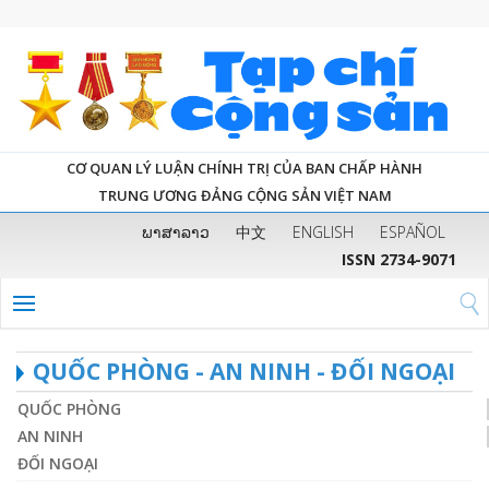
CƠ QUAN LÝ LUẬN CHÍNH TRỊ CỦA BAN CHẤP HÀNH
TRUNG ƯƠNG ĐẢNG CỘNG SẢN VIỆT NAM
ພາສາລາວ
中文
ENGLISH
ESPAÑOL
ISSN 2734-9071
QUỐC PHÒNG - AN NINH - ĐỐI NGOẠI
QUỐC PHÒNG
AN NINH
ĐỐI NGOẠI