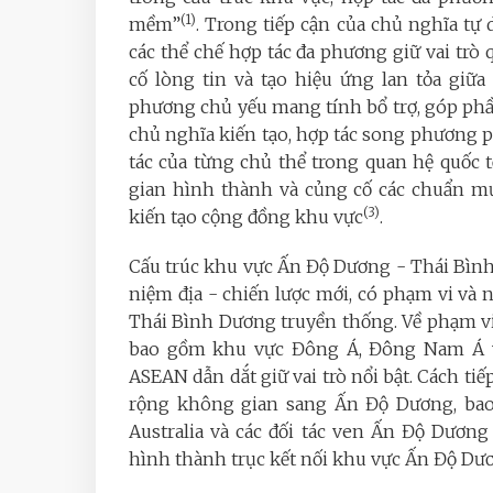
(1)
mềm”
. Trong tiếp cận của chủ nghĩa tự do
các thể chế hợp tác đa phương giữ vai trò 
cố lòng tin và tạo hiệu ứng lan tỏa giữa
phương chủ yếu mang tính bổ trợ, góp phần
chủ nghĩa kiến tạo, hợp tác song phương 
tác của từng chủ thể trong quan hệ quốc
gian hình thành và củng cố các chuẩn mự
(3)
kiến tạo cộng đồng khu vực
.
Cấu trúc khu vực Ấn Độ Dương - Thái Bìn
niệm địa - chiến lược mới, có phạm vi và 
Thái Bình Dương truyền thống. Về phạm vi
bao gồm khu vực Đông Á, Đông Nam Á và
ASEAN dẫn dắt giữ vai trò nổi bật. Cách 
rộng không gian sang Ấn Độ Dương, bao
Australia và các đối tác ven Ấn Độ Dương
hình thành trục kết nối khu vực Ấn Độ Dư