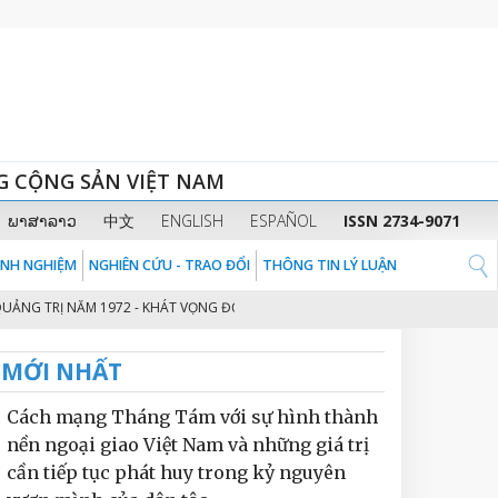
G CỘNG SẢN VIỆT NAM
ພາສາລາວ
中文
ENGLISH
ESPAÑOL
ISSN 2734-9071
KINH NGHIỆM
NGHIÊN CỨU - TRAO ĐỔI
THÔNG TIN LÝ LUẬN
TRỊ NĂM 1972 - KHÁT VỌNG ĐỘC LẬP, TỰ DO CỦA DÂN TỘC VIỆT NAM
K
2
MỚI NHẤT
Cách mạng Tháng Tám với sự hình thành
nền ngoại giao Việt Nam và những giá trị
cần tiếp tục phát huy trong kỷ nguyên