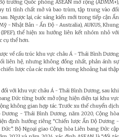
ị Bộ trưởng Quốc phòng ASEAN mở rộng (ADMM+),
uy trì tính chất mở và bao trùm, tập trung vào đối
hau. Ngược lại, các sáng kiến mới trong tiếp cận Ấn
ỹ - Nhật Bản - Ấn Độ - Australia), AUKUS, Khung
IPEF), thể hiện xu hướng liên kết nhóm nhỏ với
c cụ thể hơn.
lược về cấu trúc khu vực châu Á - Thái Bình Dương
i liên hệ, nhưng không đồng nhất, phản ánh sự
chiến lược của các nước lớn trong khoảng hai thập
 đối với khu vực châu Á - Thái Bình Dương, sau khi
 bang
Đức từng bước mở rộng hiện diện tại khu vực
ộng không gian hợp tác. Trước xu thế chuyển dịch
ộ Dương - Thái Bình Dương, năm 2020, Cộng hòa
kiện định hướng riêng “Chiến lược Ấn Độ Dương -
Đức”. Bộ Ngoại giao Cộng hòa Liên bang
Đức cập
năm 2023 và năm 2024, xác định ASEAN là “đối tác