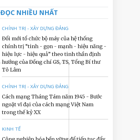
ĐỌC NHIỀU NHẤT
CHÍNH TRỊ - XÂY DỰNG ĐẢNG
Đổi mới tổ chức bộ máy của hệ thống
chính trị “tinh - gọn - mạnh - hiệu năng -
hiệu lực - hiệu quả” theo tinh thần định
hướng của Đồng chí GS, TS, Tổng Bí thư
Tô Lâm
CHÍNH TRỊ - XÂY DỰNG ĐẢNG
Cách mạng Tháng Tám năm 1945 - Bước
ngoặt vĩ đại của cách mạng Việt Nam
trong thế kỷ XX
KINH TẾ
Công nghiệp hóa bền vững để tiếp tục đẩy