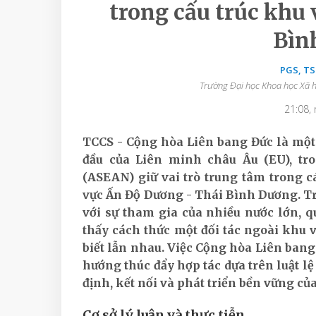
trong cấu trúc khu
Bìn
PGS, T
Trường Đại học Khoa học Xã h
21:08,
TCCS - Cộng hòa Liên bang Đức là mộ
đầu của Liên minh châu Âu (EU), tr
(ASEAN) giữ vai trò trung tâm trong c
vực Ấn Độ Dương - Thái Bình Dương. Tr
với sự tham gia của nhiều nước lớn,
thấy cách thức một đối tác ngoài khu v
biết lẫn nhau. Việc Cộng hòa Liên ban
hướng thúc đẩy hợp tác dựa trên luật lệ
định, kết nối và phát triển bền vững củ
Cơ sở lý luận và thực tiễn