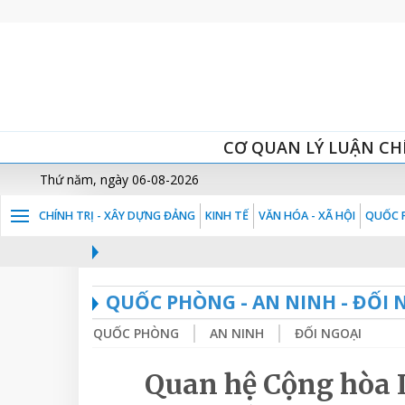
CƠ QUAN LÝ LUẬN CH
Thứ năm, ngày 06-08-2026
CHÍNH TRỊ - XÂY DỰNG ĐẢNG
KINH TẾ
VĂN HÓA - XÃ HỘI
QUỐC P
QUỐC PHÒNG - AN NINH - ĐỐI 
QUỐC PHÒNG
AN NINH
ĐỐI NGOẠI
Quan hệ Cộng hòa 