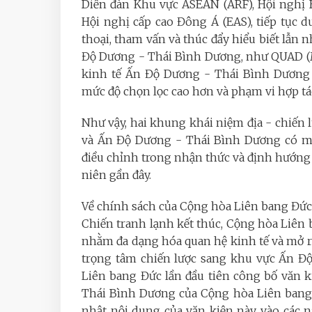
Diễn đàn Khu vực ASEAN (ARF), Hội ngh
Hội nghị cấp cao Đông Á (EAS), tiếp tục d
thoại, tham vấn và thúc đẩy hiểu biết lẫn n
Độ Dương - Thái Bình Dương, như QUAD (M
kinh tế Ấn Độ Dương - Thái Bình Dương (
mức độ chọn lọc cao hơn và phạm vi hợp tá
Như vậy, hai khung khái niệm địa - chiến 
và Ấn Độ Dương - Thái Bình Dương có mố
điều chỉnh trong nhận thức và định hướng 
niên gần đây.
Về chính sách của Cộng hòa Liên bang
Đức
Chiến tranh lạnh kết thúc, Cộng hòa Liên
nhằm đa dạng hóa quan hệ kinh tế và mở r
trọng tâm chiến lược sang khu vực Ấn Đ
Liên bang
Đức lần đầu tiên công bố văn 
Thái Bình Dương của Cộng hòa Liên bang
nhật nội dung của văn kiện này vào các 