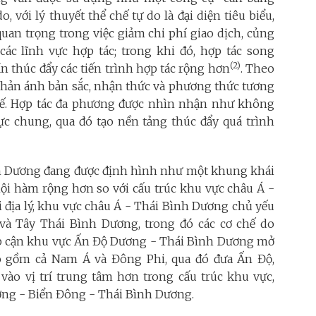
, với lý thuyết thể chế tự do là đại diện tiêu biểu,
quan trọng trong việc giảm chi phí giao dịch, củng
 các lĩnh vực hợp tác; trong khi đó, hợp tác song
(2)
 thúc đẩy các tiến trình hợp tác rộng hơn
. Theo
phản ánh bản sắc, nhận thức và phương thức tương
 tế. Hợp tác đa phương được nhìn nhận như không
c chung, qua đó tạo nền tảng thúc đẩy quá trình
h Dương đang được định hình như một khung khái
nội hàm rộng hơn so với cấu trúc khu vực châu Á -
 địa lý, khu vực châu Á - Thái Bình Dương chủ yếu
 Tây Thái Bình Dương, trong đó các cơ chế do
tiếp cận khu vực Ấn Độ Dương - Thái Bình Dương mở
 gồm cả Nam Á và Đông Phi, qua đó đưa Ấn Độ,
 vào vị trí trung tâm hơn trong cấu trúc khu vực,
ơng - Biển Đông - Thái Bình Dương.