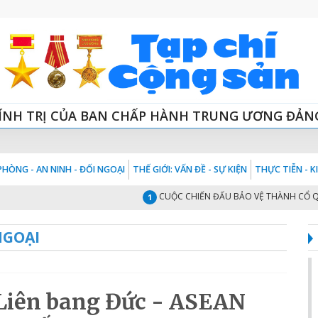
ÍNH TRỊ CỦA BAN CHẤP HÀNH TRUNG ƯƠNG ĐẢN
HÒNG - AN NINH - ĐỐI NGOẠI
THẾ GIỚI: VẤN ĐỀ - SỰ KIỆN
THỰC TIỄN - 
CUỘC CHIẾN ĐẤU BẢO VỆ THÀNH CỔ QUẢNG 
1
NGOẠI
Liên bang Đức - ASEAN