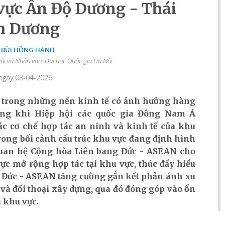
 vực Ấn Độ Dương - Thái
h Dương
S BÙI HỒNG HẠNH
ội và Nhân văn, Đại học Quốc gia Hà Nội
 ngày 08-04-2026
t trong những nền kinh tế có ảnh hưởng hàng
ong khi Hiệp hội các quốc gia Đông Nam Á
ác cơ chế hợp tác an ninh và kinh tế của khu
ong bối cảnh cấu trúc khu vực đang định hình
 quan hệ Cộng hòa Liên bang Đức - ASEAN cho
ực mở rộng hợp tác tại khu vực, thúc đẩy hiểu
g Đức - ASEAN tăng cường gắn kết phản ánh xu
 và đối thoại xây dựng, qua đó đóng góp vào ổn
a khu vực.