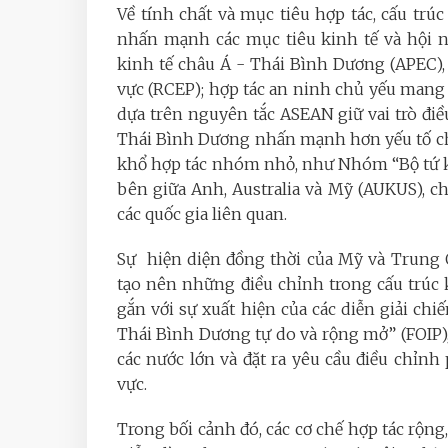
Về tính chất và mục tiêu hợp tác, cấu tr
nhấn mạnh các mục tiêu kinh tế và hội n
kinh tế châu Á - Thái Bình Dương (APEC),
vực (RCEP); hợp tác an ninh chủ yếu mang 
dựa trên nguyên tắc ASEAN giữ vai trò điề
Thái Bình Dương nhấn mạnh hơn yếu tố chi
khổ hợp tác nhóm nhỏ, như Nhóm “Bộ tứ k
bên giữa Anh, Australia và Mỹ (AUKUS), c
các quốc gia liên quan.
Sự hiện diện đồng thời của Mỹ và Trung Q
tạo nên những điều chỉnh trong cấu trúc
gắn với sự xuất hiện của các diễn giải ch
Thái Bình Dương tự do và rộng mở” (FOIP),
các nước lớn và đặt ra yêu cầu điều chỉn
vực.
Trong bối cảnh đó, các cơ chế hợp tác rộ