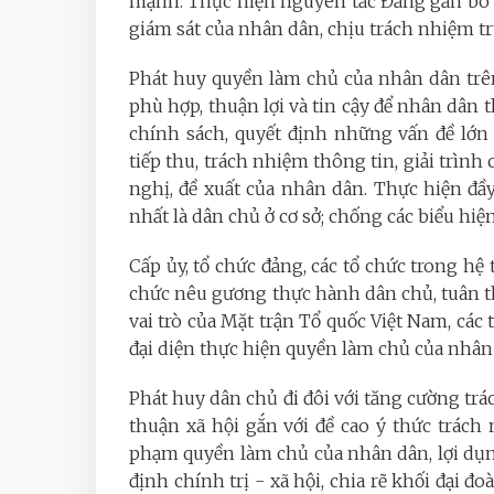
mạnh. Thực hiện nguyên tắc Đảng gắn bó m
giám sát của nhân dân, chịu trách nhiệm t
Phát huy quyền làm chủ của nhân dân trên 
phù hợp, thuận lợi và tin cậy để nhân dân 
chính sách, quyết định những vấn đề lớn
tiếp thu, trách nhiệm thông tin, giải trìn
nghị, đề xuất của nhân dân. Thực hiện đầy
nhất là dân chủ ở cơ sở; chống các biểu hiệ
Cấp ủy, tổ chức đảng, các tổ chức trong hệ 
chức nêu gương thực hành dân chủ, tuân th
vai trò của Mặt trận Tổ quốc Việt Nam, các 
đại diện thực hiện quyền làm chủ của nhân
Phát huy dân chủ đi đôi với tăng cường trá
thuận xã hội gắn với đề cao ý thức trách
phạm quyền làm chủ của nhân dân, lợi dụ
định chính trị - xã hội, chia rẽ khối đại đ