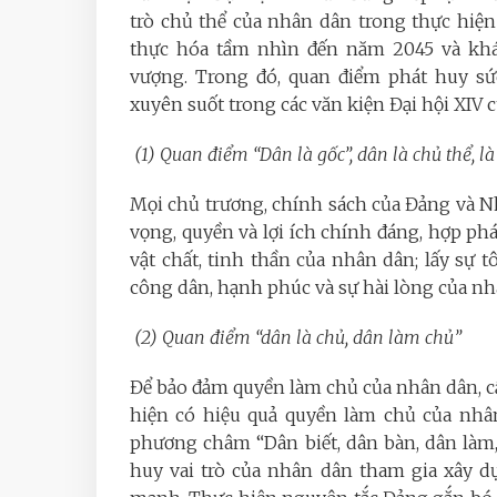
trò chủ thể của nhân dân trong thực hiện
thực hóa tầm nhìn đến năm 2045 và khá
vượng. Trong đó, quan điểm phát huy sứ
xuyên suốt trong các văn kiện Đại hội XIV c
(1) Quan điểm “Dân là gốc”, dân là chủ thể, là 
Mọi chủ trương, chính sách của Đảng và N
vọng, quyền và lợi ích chính đáng, hợp ph
vật chất, tinh thần của nhân dân; lấy sự 
công dân, hạnh phúc và sự hài lòng của nh
(2) Quan điểm “dân là chủ, dân làm chủ”
Để bảo đảm quyền làm chủ của nhân dân, cầ
hiện có hiệu quả quyền làm chủ của nhân
phương châm “Dân biết, dân bàn, dân làm,
huy vai trò của nhân dân tham gia xây d