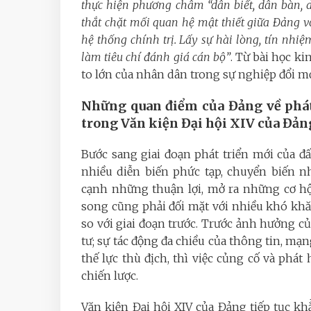
thực hiện phương châm “dân biết, dân bàn, d
thắt chặt mối quan hệ mật thiết giữa Đảng 
hệ thống chính trị. Lấy sự hài lòng, tín nhi
làm tiêu chí đánh giá cán bộ”
. Từ bài học ki
to lớn của nhân dân trong sự nghiệp đổi mớ
Những quan điểm của Đảng về phát
trong Văn kiện Đại hội XIV của Đản
Bước sang giai đoạn phát triển mới của đấ
nhiều diễn biến phức tạp, chuyển biến n
cạnh những thuận lợi, mở ra những cơ hộ
song cũng phải đối mặt với nhiều khó khă
so với giai đoạn trước. Trước ảnh hưởng 
tư; sự tác động đa chiều của thông tin, mạn
thế lực thù địch, thì việc củng cố và phát
chiến lược.
Văn kiện Đại hội XIV của Đảng tiếp tục kh