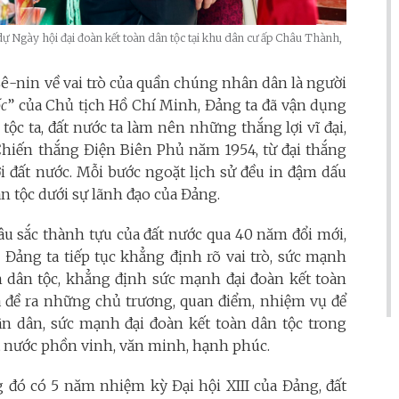
ự Ngày hội đại đoàn kết toàn dân tộc tại khu dân cư ấp Châu Thành,
ê-nin về vai trò của quần chúng nhân dân là người
ốc
” của Chủ tịch Hồ Chí Minh, Đảng ta đã vận dụng
tộc ta, đất nước ta làm nên những thắng lợi vĩ đại,
iến thắng Điện Biên Phủ năm 1954, từ đại thắng
 đất nước. Mỗi bước ngoặt lịch sử đều in đậm dấu
n tộc dưới sự lãnh đạo của Đảng.
sâu sắc thành tựu của đất nước qua 40 năm đổi mới,
 Đảng ta tiếp tục khẳng định rõ vai trò, sức mạnh
n dân tộc, khẳng định sức mạnh đại đoàn kết toàn
à đề ra những chủ trương, quan điểm, nhiệm vụ để
 dân, sức mạnh đại đoàn kết toàn dân tộc trong
ất nước phồn vinh, văn minh, hạnh phúc.
g đó có 5 năm nhiệm kỳ Đại hội XIII của Đảng, đất