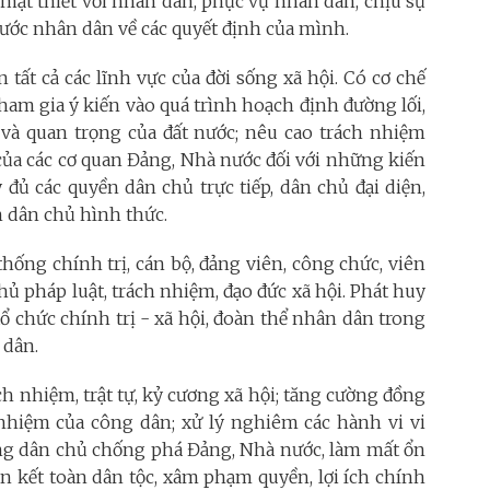
ật thiết với nhân dân, phục vụ nhân dân, chịu sự
rước nhân dân về các quyết định của mình.
tất cả các lĩnh vực của đời sống xã hội. Có cơ chế
tham gia ý kiến vào quá trình hoạch định đường lối,
 và quan trọng của đất nước; nêu cao trách nhiệm
h của các cơ quan Đảng, Nhà nước đối với những kiến
 đủ các quyền dân chủ trực tiếp, dân chủ đại diện,
n dân chủ hình thức.
thống chính trị, cán bộ, đảng viên, công chức, viên
ủ pháp luật, trách nhiệm, đạo đức xã hội. Phát huy
tổ chức chính trị - xã hội, đoàn thể nhân dân trong
 dân.
ch nhiệm, trật tự, kỷ cương xã hội; tăng cường đồng
 nhiệm của công dân; xử lý nghiêm các hành vi vi
ng dân chủ chống phá Đảng, Nhà nước, làm mất ổn
oàn kết toàn dân tộc, xâm phạm quyền, lợi ích chính