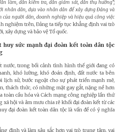
ân làm, dân kiểm tra, dân giám sát, dân thụ hưởng”;
với nhân dân, dựa vào nhân dân để xây dựng Đảng và
ệm của người dân, doanh nghiệp và hiệu quả công việc
nh nghiệm trên, Đảng ta tiếp tục khẳng định vai trò
i, xây dựng và bảo vệ Tổ quốc.
 huy sức mạnh đại đoàn kết toàn dân tộc
g
t nước, trong bối cảnh tình hình thế giới đang có
hanh, khó lường, khó đoán định, đất nước ta bên
i lịch sử, bước ngoặt cho sự phát triển mạnh mẽ,
n, thách thức, có những mặt gay gắt, nặng nề hơn
của toàn cầu hóa và Cách mạng công nghiệp lần thứ
g xã hội và âm mưu chia rẽ khối đại đoàn kết từ các
 huy đại đoàn kết toàn dân tộc là vấn đề có ý nghĩa
ẳng định và làm sâu sắc hơn vai trò trung tâm, vai