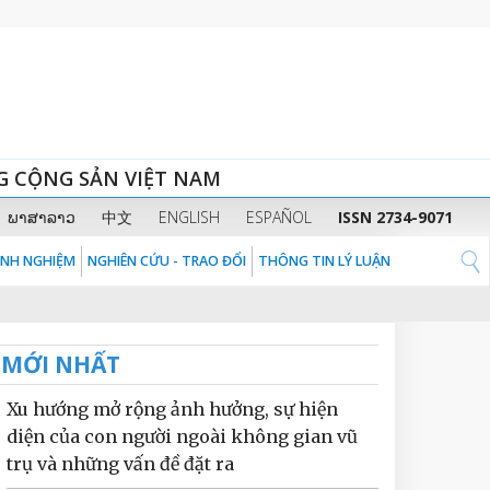
G CỘNG SẢN VIỆT NAM
ພາສາລາວ
中文
ENGLISH
ESPAÑOL
ISSN 2734-9071
KINH NGHIỆM
NGHIÊN CỨU - TRAO ĐỔI
THÔNG TIN LÝ LUẬN
MỚI NHẤT
Xu hướng mở rộng ảnh hưởng, sự hiện
diện của con người ngoài không gian vũ
trụ và những vấn đề đặt ra