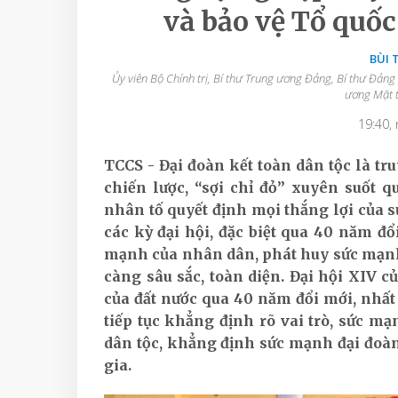
và bảo vệ Tổ quố
BÙI 
Ủy viên Bộ Chính trị, Bí thư Trung ương Đảng, Bí thư Đảng
ương Mặt t
19:40,
TCCS - Đại đoàn kết toàn dân tộc
là tr
chiến lược, “sợi chỉ đỏ” xuyên suốt 
nhân tố quyết định mọi thắng lợi của s
các kỳ đại hội, đặc biệt qua 40 năm đ
mạnh của nhân dân, phát huy sức mạnh 
càng sâu sắc, toàn diện. Đại hội XIV c
của đất nước qua 40 năm đổi mới, nhất
tiếp tục khẳng định rõ vai trò, sức m
dân tộc, khẳng định sức mạnh đại đoàn
gia.