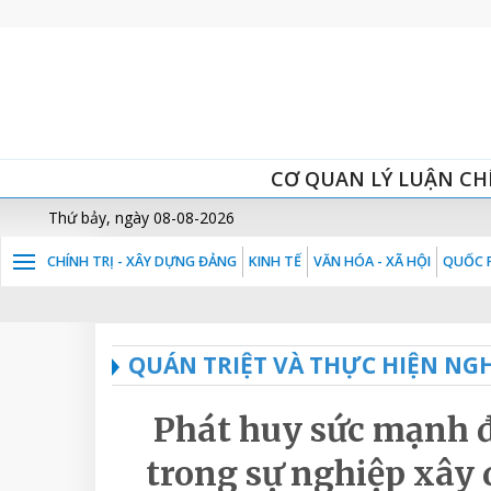
CƠ QUAN LÝ LUẬN CH
Thứ bảy, ngày 08-08-2026
CHÍNH TRỊ - XÂY DỰNG ĐẢNG
KINH TẾ
VĂN HÓA - XÃ HỘI
QUỐC P
QUÁN TRIỆT VÀ THỰC HIỆN NGH
Phát huy sức mạnh đ
trong sự nghiệp xây 