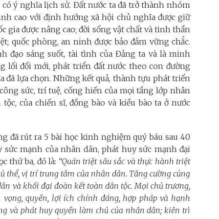
, có ý nghĩa lịch sử. Đất nước ta đã trở thành nhóm
ình cao với định hướng xã hội chủ nghĩa được giữ
uốc gia được nâng cao; đời sống vật chất và tinh thần
 rệt; quốc phòng, an ninh được bảo đảm vững chắc.
h đạo sáng suốt, tài tình của Đảng ta và là minh
 lối đổi mới, phát triển đất nước theo con đường
a đã lựa chọn. Những kết quả, thành tựu phát triển
công sức, trí tuệ, cống hiến của mọi tầng lớp nhân
 tộc, của chiến sĩ, đồng bào và kiều bào ta ở nước
ảng đã rút ra 5 bài học kinh nghiệm quý báu sau 40
uy sức mạnh của nhân dân, phát huy sức mạnh đại
c thứ ba, đó là:
“Quán triệt sâu sắc và thực hành triệt
hủ thể, vị trí trung tâm của nhân dân. Tăng cường củng
n và khối đại đoàn kết toàn dân tộc. Mọi chủ trương,
n vọng, quyền, lợi ích chính đáng, hợp pháp và hạnh
ọng và
phát huy quyền làm chủ của nhân dân; kiên trì