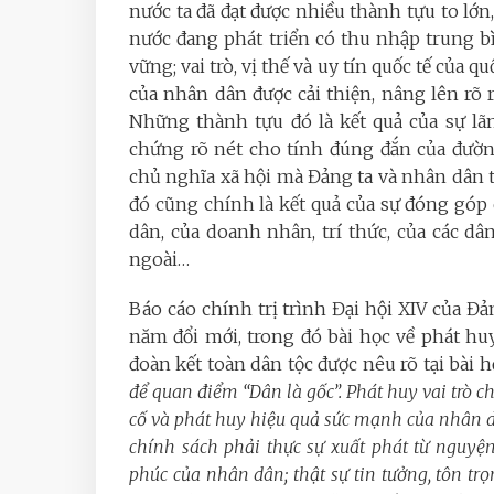
nước ta đã đạt được nhiều thành tựu to lớn
nước đang phát triển có thu nhập trung b
vững; vai trò, vị thế và uy tín quốc tế của q
của nhân dân được cải thiện, nâng lên rõ
Những thành tựu đó là kết quả của sự lãn
chứng rõ nét cho tính đúng đắn của đường
chủ nghĩa xã hội mà Đảng ta và nhân dân t
đó cũng chính là kết quả của sự đóng góp 
dân, của doanh nhân, trí thức, của các dân
ngoài…
Báo cáo chính trị trình Đại hội XIV của Đ
năm đổi mới, trong đó bài học về phát h
đoàn kết toàn dân tộc được nêu rõ tại bài họ
để quan điểm “Dân là gốc”. Phát huy vai trò c
cố và phát huy hiệu quả sức mạnh của nhân dâ
chính sách phải thực sự xuất phát từ nguyệ
phúc của nhân dân; thật sự tin tưởng, tôn tr