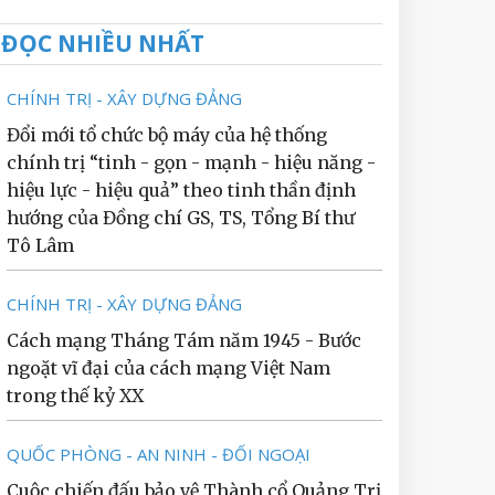
ĐỌC NHIỀU NHẤT
CHÍNH TRỊ - XÂY DỰNG ĐẢNG
Đổi mới tổ chức bộ máy của hệ thống
chính trị “tinh - gọn - mạnh - hiệu năng -
hiệu lực - hiệu quả” theo tinh thần định
hướng của Đồng chí GS, TS, Tổng Bí thư
Tô Lâm
CHÍNH TRỊ - XÂY DỰNG ĐẢNG
Cách mạng Tháng Tám năm 1945 - Bước
ngoặt vĩ đại của cách mạng Việt Nam
trong thế kỷ XX
QUỐC PHÒNG - AN NINH - ĐỐI NGOẠI
Cuộc chiến đấu bảo vệ Thành cổ Quảng Trị