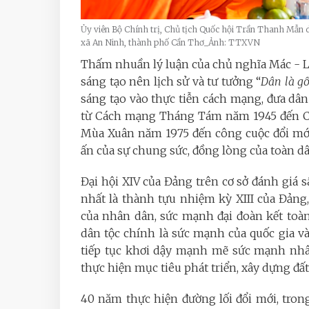
Ủy viên Bộ Chính trị, Chủ tịch Quốc hội Trần Thanh Mẫn d
xã An Ninh, thành phố Cần Thơ_Ảnh: TTXVN
Thấm nhuần lý luận của chủ nghĩa Mác - L
sáng tạo nên lịch sử và tư tưởng “
Dân là g
sáng tạo vào thực tiễn cách mạng, đưa dân 
từ Cách mạng Tháng Tám năm 1945 đến Ch
Mùa Xuân năm 1975 đến công cuộc đổi mới
ấn của sự chung sức, đồng lòng của toàn dâ
Đại hội XIV của Đảng trên cơ sở đánh giá 
nhất là thành tựu nhiệm kỳ XIII của Đảng,
của nhân dân, sức mạnh đại đoàn kết toà
dân tộc chính là sức mạnh của quốc gia v
tiếp tục khơi dậy mạnh mẽ sức mạnh nhân
thực hiện mục tiêu phát triển, xây dựng đ
40 năm thực hiện đường lối đổi mới, tron