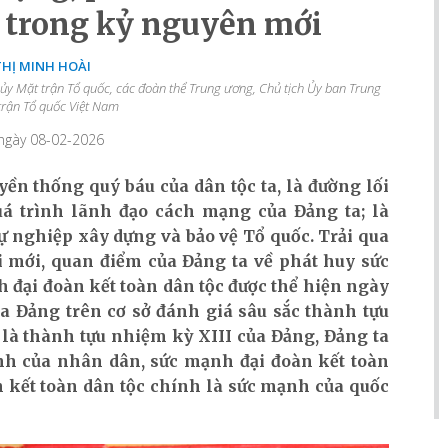
c trong kỷ nguyên mới
THỊ MINH HOÀI
 ủy Mặt trận Tổ quốc, các đoàn thể Trung ương, Chủ tịch Ủy ban Trung
rận Tổ quốc Việt Nam
 ngày 08-02-2026
uyền thống quý báu của dân tộc ta, là đường lối
quá trình lãnh đạo cách mạng của Đảng ta;
là
ự nghiệp xây dựng và bảo vệ Tổ quốc. Trải qua
ổi mới, quan điểm của Đảng ta về phát huy sức
đại đoàn kết toàn dân tộc được thể hiện ngày
ủa Đảng trên cơ sở đánh giá sâu sắc thành tựu
 là thành tựu nhiệm kỳ XIII của Đảng, Đảng ta
ạnh của nhân dân, sức mạnh đại đoàn kết toàn
 kết toàn dân tộc chính là sức mạnh của quốc