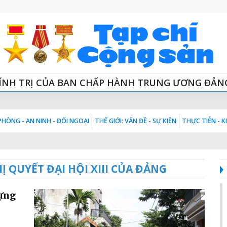
ÍNH TRỊ CỦA BAN CHẤP HÀNH TRUNG ƯƠNG ĐẢN
HÒNG - AN NINH - ĐỐI NGOẠI
THẾ GIỚI: VẤN ĐỀ - SỰ KIỆN
THỰC TIỄN - 
 QUYẾT ĐẠI HỘI XIII CỦA ĐẢNG
dựng