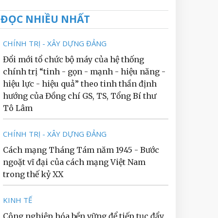
ĐỌC NHIỀU NHẤT
CHÍNH TRỊ - XÂY DỰNG ĐẢNG
Đổi mới tổ chức bộ máy của hệ thống
chính trị “tinh - gọn - mạnh - hiệu năng -
hiệu lực - hiệu quả” theo tinh thần định
hướng của Đồng chí GS, TS, Tổng Bí thư
Tô Lâm
CHÍNH TRỊ - XÂY DỰNG ĐẢNG
Cách mạng Tháng Tám năm 1945 - Bước
ngoặt vĩ đại của cách mạng Việt Nam
trong thế kỷ XX
KINH TẾ
Công nghiệp hóa bền vững để tiếp tục đẩy