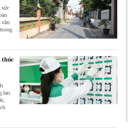
 sức
oàn
ị văn
 trong
, thúc
nh
g lan
c,
ách