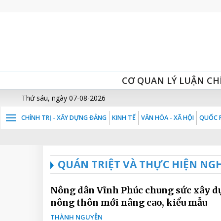
CƠ QUAN LÝ LUẬN CH
Thứ sáu, ngày 07-08-2026
CHÍNH TRỊ - XÂY DỰNG ĐẢNG
KINH TẾ
VĂN HÓA - XÃ HỘI
QUỐC P
QUÁN TRIỆT VÀ THỰC HIỆN NGHỊ
Nông dân Vĩnh Phúc chung sức xây 
nông thôn mới nâng cao, kiểu mẫu
THÀNH NGUYỄN