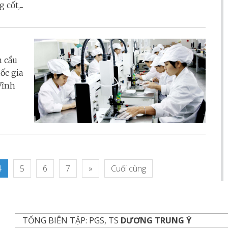
cốt,...
n cầu
ốc gia
Vĩnh
4
5
6
7
»
Cuối cùng
TỔNG BIÊN TẬP: PGS, TS
DƯƠNG TRUNG Ý