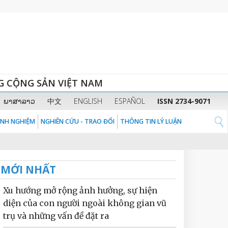
G CỘNG SẢN VIỆT NAM
ພາສາລາວ
中文
ENGLISH
ESPAÑOL
ISSN 2734-9071
KINH NGHIỆM
NGHIÊN CỨU - TRAO ĐỔI
THÔNG TIN LÝ LUẬN
MỚI NHẤT
Xu hướng mở rộng ảnh hưởng, sự hiện
diện của con người ngoài không gian vũ
trụ và những vấn đề đặt ra