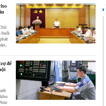
cho
ân
 Chủ
 buổi
 phát
n...
trợ để
hội
hiết
 khu
Phúc