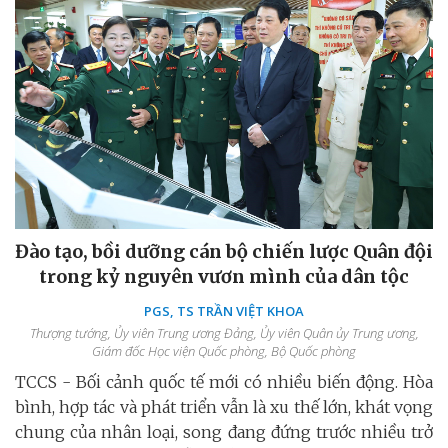
Đào tạo, bồi dưỡng cán bộ chiến lược Quân đội
trong kỷ nguyên vươn mình của dân tộc
PGS, TS TRẦN VIỆT KHOA
Thượng tướng, Ủy viên Trung ương Đảng, Ủy viên Quân ủy Trung ương,
Giám đốc Học viện Quốc phòng, Bộ Quốc phòng
TCCS - Bối cảnh quốc tế mới có nhiều biến động. Hòa
bình, hợp tác và phát triển vẫn là xu thế lớn, khát vọng
chung của nhân loại, song đang đứng trước nhiều trở