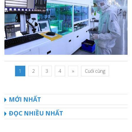
1
2
3
4
»
Cuối cùng
MỚI NHẤT
ĐỌC NHIỀU NHẤT