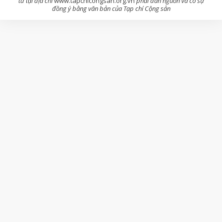
tử tại địa chỉ
www.tapchicongsan.org.vn
phải dẫn nguồn và có sự
đồng ý bằng văn bản của Tạp chí Cộng sản