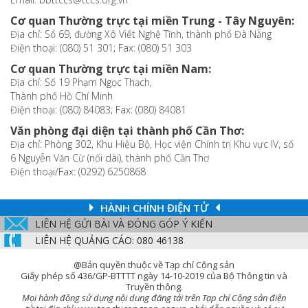
Cơ quan Thường trực tại miền Trung - Tây Nguyên:
Địa chỉ: Số 69, đường Xô Viết Nghệ Tĩnh, thành phố Đà Nẵng
Điện thoại: (080) 51 301; Fax: (080) 51 303
Cơ quan Thường trực tại miền Nam:
Địa chỉ: Số 19 Phạm Ngọc Thạch,
Thành phố Hồ Chí Minh
Điện thoại: (080) 84083; Fax: (080) 84081
Văn phòng đại diện tại thành phố Cần Thơ:
Địa chỉ: Phòng 302, Khu Hiệu Bộ, Học viện Chính trị Khu vực IV, số
6 Nguyễn Văn Cừ (nối dài), thành phố Cần Thơ
Điện thoại/Fax: (0292) 6250868
HÀNH CHÍNH ĐIỆN TỬ
LIÊN HỆ GỬI BÀI VÀ ĐÓNG GÓP Ý KIẾN
LIÊN HỆ QUẢNG CÁO: 080 46138
@Bản quyền thuộc về Tạp chí Cộng sản
Giấy phép số 436/GP-BTTTT ngày 14-10-2019 của Bộ Thông tin và
Truyền thông.
Mọi hành động sử dụng nội dung đăng tải trên Tạp chí Cộng sản điện