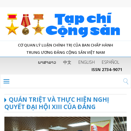
CƠ QUAN LÝ LUẬN CHÍNH TRỊ CỦA BAN CHẤP HÀNH
TRUNG ƯƠNG ĐẢNG CỘNG SẢN VIỆT NAM
ພາສາລາວ
中文
ENGLISH
ESPAÑOL
ISSN 2734-9071
QUÁN TRIỆT VÀ THỰC HIỆN NGHỊ
QUYẾT ĐẠI HỘI XIII CỦA ĐẢNG