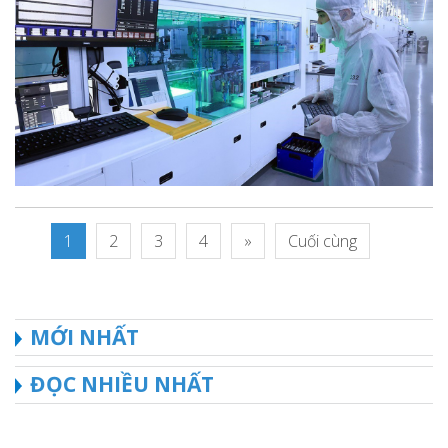
1
2
3
4
»
Cuối cùng
MỚI NHẤT
ĐỌC NHIỀU NHẤT