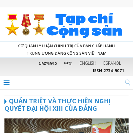
CƠ QUAN LÝ LUẬN CHÍNH TRỊ CỦA BAN CHẤP HÀNH
TRUNG ƯƠNG ĐẢNG CỘNG SẢN VIỆT NAM
ພາສາລາວ
中文
ENGLISH
ESPAÑOL
ISSN 2734-9071
QUÁN TRIỆT VÀ THỰC HIỆN NGHỊ
QUYẾT ĐẠI HỘI XIII CỦA ĐẢNG