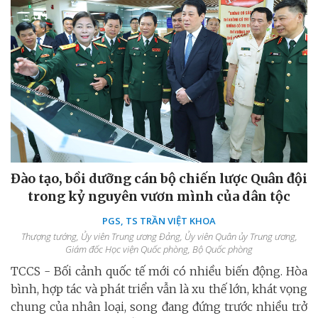
Đào tạo, bồi dưỡng cán bộ chiến lược Quân đội
trong kỷ nguyên vươn mình của dân tộc
PGS, TS TRẦN VIỆT KHOA
Thượng tướng, Ủy viên Trung ương Đảng, Ủy viên Quân ủy Trung ương,
Giám đốc Học viện Quốc phòng, Bộ Quốc phòng
TCCS - Bối cảnh quốc tế mới có nhiều biến động. Hòa
bình, hợp tác và phát triển vẫn là xu thế lớn, khát vọng
chung của nhân loại, song đang đứng trước nhiều trở