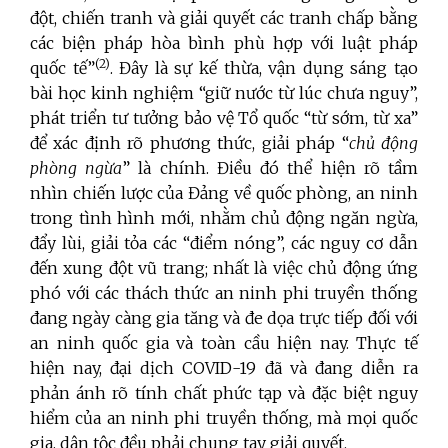
đột, chiến tranh và giải quyết các tranh chấp bằng
các biện pháp hòa bình phù hợp với luật pháp
(2)
quốc tế”
. Đây là sự kế thừa, vận dụng sáng tạo
bài học kinh nghiệm “giữ nước từ lúc chưa nguy”,
phát triển tư tưởng bảo vệ Tổ quốc “từ sớm, từ xa”
để xác định rõ phương thức, giải pháp “
chủ động
phòng ngừa
” là chính. Điều đó thể hiện rõ tầm
nhìn chiến lược của Đảng về quốc phòng, an ninh
trong tình hình mới, nhằm chủ động ngăn ngừa,
đẩy lùi, giải tỏa các “điểm nóng”, các nguy cơ dẫn
đến xung đột vũ trang; nhất là việc chủ động ứng
phó với các thách thức an ninh phi truyền thống
đang ngày càng gia tăng và đe dọa trực tiếp đối với
an ninh quốc gia và toàn cầu hiện nay. Thực tế
hiện nay, đại dịch COVID-19 đã và đang diễn ra
phản ánh rõ tính chất phức tạp và đặc biệt nguy
hiểm của an ninh phi truyền thống, mà mọi quốc
gia, dân tộc đều phải chung tay giải quyết.