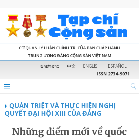
CƠ QUAN LÝ LUẬN CHÍNH TRỊ CỦA BAN CHẤP HÀNH
TRUNG ƯƠNG ĐẢNG CỘNG SẢN VIỆT NAM
ພາສາລາວ
中文
ENGLISH
ESPAÑOL
ISSN 2734-9071
QUÁN TRIỆT VÀ THỰC HIỆN NGHỊ
QUYẾT ĐẠI HỘI XIII CỦA ĐẢNG
Những điểm mới về quốc