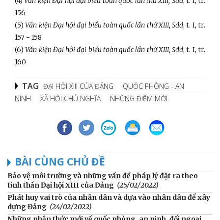
(4)
Văn kiện Đại hội đại biểu toàn quốc lần thứ XIII, Sđd
, t. I, tr.
156
(5)
Văn kiện Đại hội đại biểu toàn quốc lần thứ XIII, Sđd
, t. I, tr.
157 - 158
(6)
Văn kiện Đại hội đại biểu toàn quốc lần thứ XIII, Sđd
, t. I, tr.
160
TAG
ĐẠI HỘI XIII CỦA ĐẢNG
QUỐC PHÒNG - AN
NINH
XÃ HỘI CHỦ NGHĨA
NHỮNG ĐIỂM MỚI
BÀI CÙNG CHỦ ĐỀ
Bảo vệ môi trường và những vấn đề pháp lý đặt ra theo
tinh thần Đại hội XIII của Đảng
(25/02/2022)
Phát huy vai trò của nhân dân và dựa vào nhân dân để xây
dựng Đảng
(24/02/2022)
Những nhận thức mới về quốc phòng, an ninh, đối ngoại