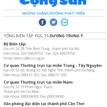
NHỮNG CHẶNG ĐƯỜNG PHÁT TRIỂN
TỔNG BIÊN TẬP: PGS, TS
DƯƠNG TRUNG Ý
Bộ Biên tập:
Địa chỉ: Số 28, Trần Bình Trọng - thành phố Hà Nội
Điện thoại: 024 39429753 - Fax: 024 39429754
Email: bbttccs@tccs.org.vn
Cơ quan Thường trực tại miền Trung - Tây Nguyên:
Địa chỉ: Số 69, đường Xô Viết Nghệ Tĩnh, thành phố Đà Nẵng
Điện thoại: (080) 51 301; Fax: (080) 51 303
Cơ quan Thường trực tại miền Nam:
Địa chỉ: Số 19 Phạm Ngọc Thạch,
Thành phố Hồ Chí Minh
Điện thoại: (080) 84083; Fax: (080) 84081
Văn phòng đại diện tại thành phố Cần Thơ: