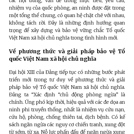
các nội dung, vấn đề trong mục tiêu, yêu cầu,
nhiệm vụ của quốc phòng, an ninh được đặt trong
một tổng thể chung, có quan hệ chặt chẽ với nhau,
không tách rời. Đây là những định hướng quan
trọng để xây dựng và bảo vệ vững chắc Tổ quốc
Việt Nam xã hội chủ nghĩa trong tình hình mới.
Về phương thức và giải pháp
bảo vệ Tổ
quốc
Việt Nam
xã hội chủ nghĩa
Đại hội XIII của Đảng tiếp tục có những bước phát
triển mới trong tư duy về phương thức và giải
pháp bảo vệ Tổ quốc Việt Nam xã hội chủ nghĩa.
Đảng ta “Xác định “chủ động phòng ngừa” là
chính. Ứng phó kịp thời, hiệu quả với các đe dọa an
ninh phi truyền thống, nhất là nhiệm vụ cứu nạn,
cứu hộ, phòng, chống thiên tai, dịch bệnh. Có kế
sách ngăn ngừa các nguy cơ chiến tranh, xung đột
từ sớm, từ xa. Nỗ lực phấn đấu để ngăn ngừa xung