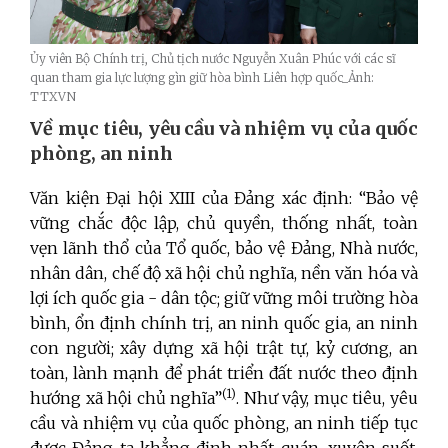
Ủy viên Bộ Chính trị, Chủ tịch nước Nguyễn Xuân Phúc với các sĩ
quan tham gia lực lượng gìn giữ hòa bình Liên hợp quốc_Ảnh:
TTXVN
Về mục
tiêu, yêu cầu và nhiệm vụ của quốc
phòng, an ninh
Văn kiện Đại hội XIII của Đảng
xác định: “Bảo vệ
vững chắc độc lập, chủ quyền, thống nhất, toàn
vẹn lãnh thổ của Tổ quốc, bảo vệ Đảng, Nhà nước,
nhân dân, chế độ xã hội chủ nghĩa, nền văn hóa và
lợi ích quốc gia - dân tộc; giữ vững môi trường hòa
bình, ổn định chính trị, an ninh quốc gia, an ninh
con người; xây dựng xã hội trật tự, kỷ cương, an
toàn, lành mạnh để phát triển đất nước theo định
(1)
hướng xã hội chủ nghĩa”
. Như vậy, mục tiêu, yêu
cầu và nhiệm vụ của quốc phòng, an ninh tiếp tục
được Đảng ta khẳng định nhất quán, xuyên suốt,