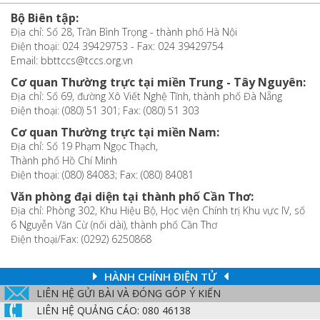
Bộ Biên tập:
Địa chỉ: Số 28, Trần Bình Trọng - thành phố Hà Nội
Điện thoại: 024 39429753 - Fax: 024 39429754
Email: bbttccs@tccs.org.vn
Cơ quan Thường trực tại miền Trung - Tây Nguyên:
Địa chỉ: Số 69, đường Xô Viết Nghệ Tĩnh, thành phố Đà Nẵng
Điện thoại: (080) 51 301; Fax: (080) 51 303
Cơ quan Thường trực tại miền Nam:
Địa chỉ: Số 19 Phạm Ngọc Thạch,
Thành phố Hồ Chí Minh
Điện thoại: (080) 84083; Fax: (080) 84081
Văn phòng đại diện tại thành phố Cần Thơ:
Địa chỉ: Phòng 302, Khu Hiệu Bộ, Học viện Chính trị Khu vực IV, số
6 Nguyễn Văn Cừ (nối dài), thành phố Cần Thơ
Điện thoại/Fax: (0292) 6250868
HÀNH CHÍNH ĐIỆN TỬ
LIÊN HỆ GỬI BÀI VÀ ĐÓNG GÓP Ý KIẾN
LIÊN HỆ QUẢNG CÁO: 080 46138