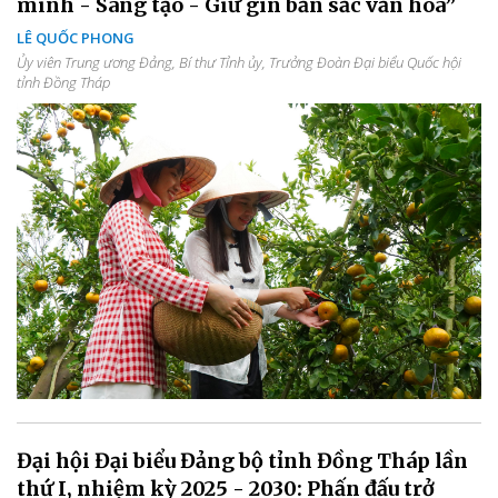
minh - Sáng tạo - Giữ gìn bản sắc văn hóa”
LÊ QUỐC PHONG
Ủy viên Trung ương Đảng, Bí thư Tỉnh ủy, Trưởng Đoàn Đại biểu Quốc hội
tỉnh Đồng Tháp
Đại hội Đại biểu Đảng bộ tỉnh Đồng Tháp lần
thứ I, nhiệm kỳ 2025 - 2030: Phấn đấu trở