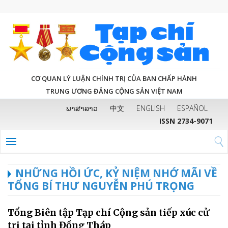
CƠ QUAN LÝ LUẬN CHÍNH TRỊ CỦA BAN CHẤP HÀNH
TRUNG ƯƠNG ĐẢNG CỘNG SẢN VIỆT NAM
ພາສາລາວ
中文
ENGLISH
ESPAÑOL
ISSN 2734-9071
NHỮNG HỒI ỨC, KỶ NIỆM NHỚ MÃI VỀ
TỔNG BÍ THƯ NGUYỄN PHÚ TRỌNG
Tổng Biên tập Tạp chí Cộng sản tiếp xúc cử
tri tại tỉnh Đồng Tháp