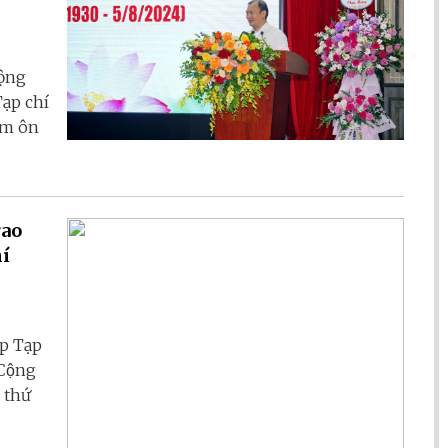
Cộng
̣p chí
ằm ôn
rao
hí
ập Tạp
Cộng
 thứ