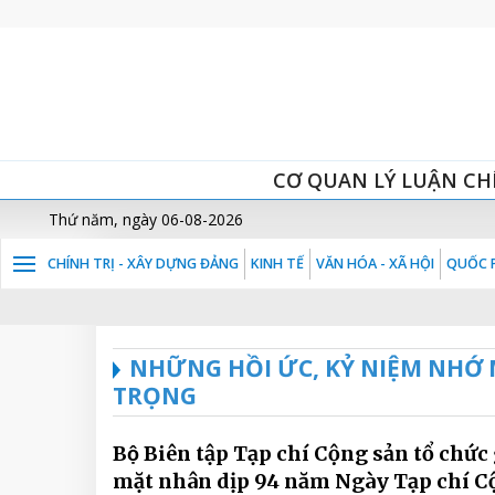
CƠ QUAN LÝ LUẬN CH
Thứ năm, ngày 06-08-2026
CHÍNH TRỊ - XÂY DỰNG ĐẢNG
KINH TẾ
VĂN HÓA - XÃ HỘI
QUỐC P
NHỮNG HỒI ỨC, KỶ NIỆM NHỚ 
TRỌNG
Bộ Biên tập Tạp chí Cộng sản tổ chức
mặt nhân dịp 94 năm Ngày Tạp chí 