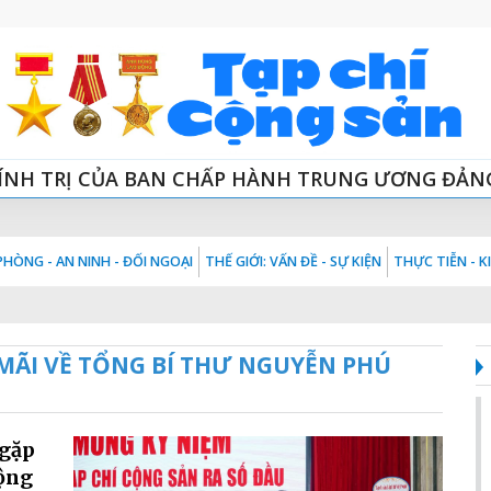
ÍNH TRỊ CỦA BAN CHẤP HÀNH TRUNG ƯƠNG ĐẢN
HÒNG - AN NINH - ĐỐI NGOẠI
THẾ GIỚI: VẤN ĐỀ - SỰ KIỆN
THỰC TIỄN - 
MÃI VỀ TỔNG BÍ THƯ NGUYỄN PHÚ
 gặp
Cộng