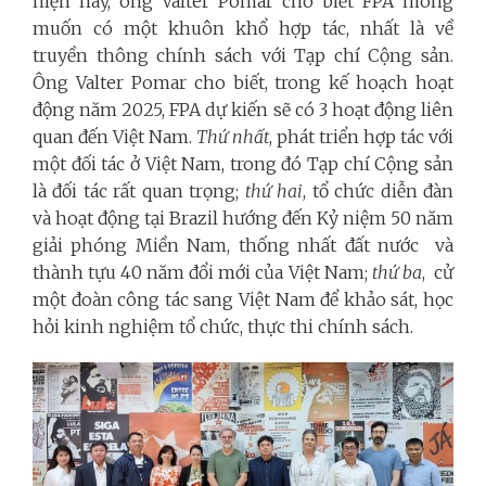
hiện nay, ông Valter Pomar cho biết FPA mong
muốn có một khuôn khổ hợp tác, nhất là về
truyền thông chính sách với Tạp chí Cộng sản.
Ông Valter Pomar cho biết, trong kế hoạch hoạt
động năm 2025, FPA dự kiến sẽ có 3 hoạt động liên
quan đến Việt Nam.
Thứ nhất
, phát triển hợp tác với
một đối tác ở Việt Nam, trong đó Tạp chí Cộng sản
là đối tác rất quan trọng;
thứ hai
, tổ chức diễn đàn
và hoạt động tại Brazil hướng đến Kỷ niệm 50 năm
giải phóng Miền Nam, thống nhất đất nước và
thành tựu 40 năm đổi mới của Việt Nam;
thứ ba
, cử
một đoàn công tác sang Việt Nam để khảo sát, học
hỏi kinh nghiệm tổ chức, thực thi chính sách.