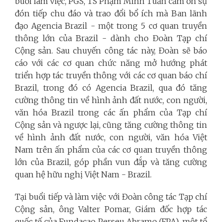
buổi làm việc, PGS, TS Phạm Minh Tuấn cảm ơn sự
đón tiếp chu đáo và trao đổi bổ ích mà Ban lãnh
đạo Agencia Brazil - một trong 5 cơ quan truyền
thông lớn của Brazil - dành cho Đoàn Tạp chí
Cộng sản. Sau chuyến công tác này, Đoàn sẽ báo
cáo với các cơ quan chức năng mở hướng phát
triển hợp tác truyền thông với các cơ quan báo chí
Brazil, trong đó có Agencia Brazil, qua đó tăng
cường thông tin về hình ảnh đất nước, con người,
văn hóa Brazil trong các ấn phẩm của Tạp chí
Cộng sản và ngược lại, cũng tăng cường thông tin
về hình ảnh đất nước, con người, văn hóa Việt
Nam trên ấn phẩm của các cơ quan truyền thông
lớn của Brazil, góp phần vun đắp và tăng cường
quan hệ hữu nghị Việt Nam - Brazil.
Tại buổi tiếp và làm việc với Đoàn công tác Tạp chí
Cộng sản, ông Valter Pomar, Giám đốc hợp tác
quốc tế của Fundacao Perseu Abramo (FPA), một tổ