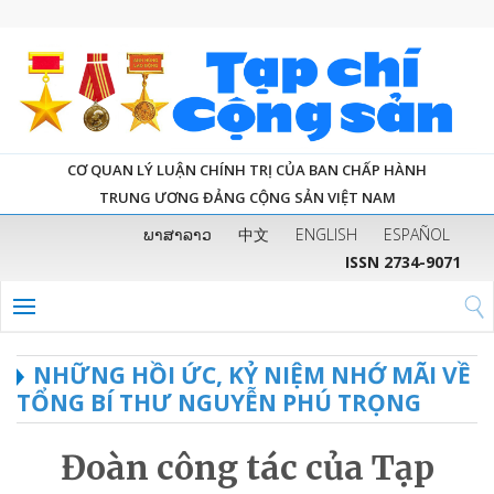
CƠ QUAN LÝ LUẬN CHÍNH TRỊ CỦA BAN CHẤP HÀNH
TRUNG ƯƠNG ĐẢNG CỘNG SẢN VIỆT NAM
ພາສາລາວ
中文
ENGLISH
ESPAÑOL
ISSN 2734-9071
NHỮNG HỒI ỨC, KỶ NIỆM NHỚ MÃI VỀ
TỔNG BÍ THƯ NGUYỄN PHÚ TRỌNG
Đoàn công tác của Tạp