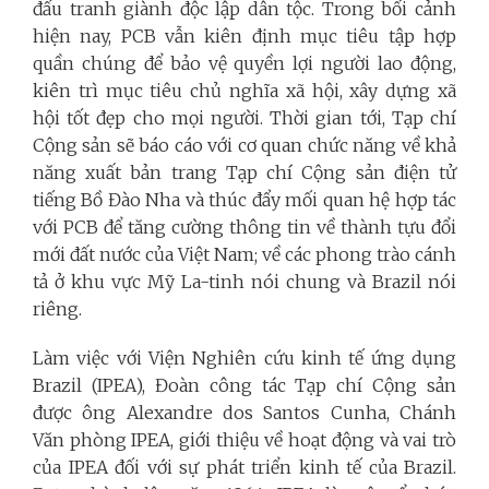
đấu tranh giành độc lập dân tộc. Trong bối cảnh
hiện nay, PCB vẫn kiên định mục tiêu tập hợp
quần chúng để bảo vệ quyền lợi người lao động,
kiên trì mục tiêu chủ nghĩa xã hội, xây dựng xã
hội tốt đẹp cho mọi người. Thời gian tới, Tạp chí
Cộng sản sẽ báo cáo với cơ quan chức năng về khả
năng xuất bản
trang Tạp chí Cộng sản điện tử
tiếng Bồ Đào Nha và thúc đẩy mối quan hệ hợp tác
với PCB để tăng cường thông tin về thành tựu đổi
mới đất nước của Việt Nam; về các phong trào cánh
tả ở khu vực Mỹ La-tinh nói chung và Brazil nói
riêng.
Làm việc với Viện Nghiên cứu kinh tế ứng dụng
Brazil (IPEA), Đoàn công tác Tạp chí Cộng sản
được ông Alexandre dos Santos Cunha, Chánh
Văn phòng IPEA, giới thiệu về hoạt động và vai trò
của IPEA đối với sự phát triển kinh tế của Brazil.