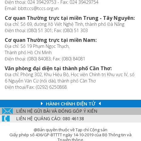
Điện thoại: 024 39429753 - Fax: 024 39429754
Email: bbttccs@tccs.org.vn
Cơ quan Thường trực tại miền Trung - Tây Nguyên:
Địa chỉ: Số 69, đường Xô Viết Nghệ Tĩnh, thành phố Đà Nẵng
Điện thoại: (080) 51 301; Fax: (080) 51 303
Cơ quan Thường trực tại miền Nam:
Địa chỉ: Số 19 Phạm Ngọc Thạch,
Thành phố Hồ Chí Minh
Điện thoại: (080) 84083; Fax: (080) 84081
Văn phòng đại diện tại thành phố Cần Thơ:
Địa chỉ: Phòng 302, Khu Hiệu Bộ, Học viện Chính trị Khu vực IV, số
6 Nguyễn Văn Cừ (nối dài), thành phố Cần Thơ
Điện thoại/Fax: (0292) 6250868
HÀNH CHÍNH ĐIỆN TỬ
LIÊN HỆ GỬI BÀI VÀ ĐÓNG GÓP Ý KIẾN
LIÊN HỆ QUẢNG CÁO: 080 46138
@Bản quyền thuộc về Tạp chí Cộng sản
Giấy phép số 436/GP-BTTTT ngày 14-10-2019 của Bộ Thông tin và
Truyền thông.