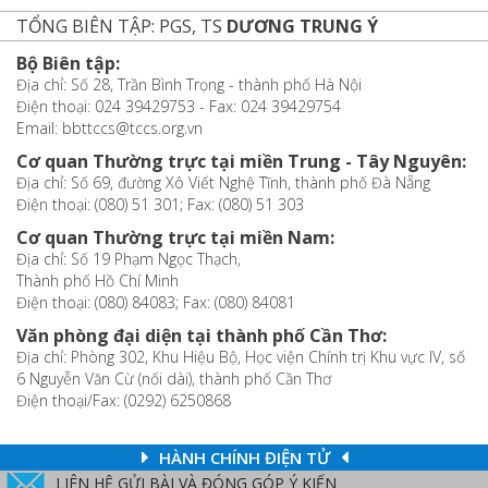
TỔNG BIÊN TẬP: PGS, TS
DƯƠNG TRUNG Ý
Bộ Biên tập:
Địa chỉ: Số 28, Trần Bình Trọng - thành phố Hà Nội
Điện thoại: 024 39429753 - Fax: 024 39429754
Email: bbttccs@tccs.org.vn
Cơ quan Thường trực tại miền Trung - Tây Nguyên:
Địa chỉ: Số 69, đường Xô Viết Nghệ Tĩnh, thành phố Đà Nẵng
Điện thoại: (080) 51 301; Fax: (080) 51 303
Cơ quan Thường trực tại miền Nam:
Địa chỉ: Số 19 Phạm Ngọc Thạch,
Thành phố Hồ Chí Minh
Điện thoại: (080) 84083; Fax: (080) 84081
Văn phòng đại diện tại thành phố Cần Thơ:
Địa chỉ: Phòng 302, Khu Hiệu Bộ, Học viện Chính trị Khu vực IV, số
6 Nguyễn Văn Cừ (nối dài), thành phố Cần Thơ
Điện thoại/Fax: (0292) 6250868
HÀNH CHÍNH ĐIỆN TỬ
LIÊN HỆ GỬI BÀI VÀ ĐÓNG GÓP Ý KIẾN