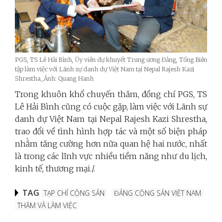
PGS, TS Lê Hải Bình, Ủy viên dự khuyết Trung ương Đảng, Tổng Biên
tập làm việc với Lãnh sự danh dự Việt Nam tại Nepal Rajesh Kazi
Shrestha_Ảnh: Quang Hanh
Trong khuôn khổ chuyến thăm, đồng chí PGS, TS
Lê Hải Bình cũng có cuộc gặp, làm việc với Lãnh sự
danh dự Việt Nam tại Nepal Rajesh Kazi Shrestha,
trao đổi về tình hình hợp tác và một số biện pháp
nhằm tăng cường hơn nữa quan hệ hai nước, nhất
là trong các lĩnh vực nhiều tiềm năng như du lịch,
kinh tế, thương mại./.
TAG
TẠP CHÍ CỘNG SẢN
ĐẢNG CỘNG SẢN VIỆT NAM
THĂM VÀ LÀM VIỆC