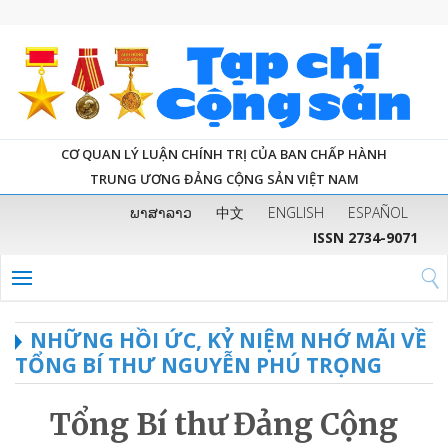
CƠ QUAN LÝ LUẬN CHÍNH TRỊ CỦA BAN CHẤP HÀNH
TRUNG ƯƠNG ĐẢNG CỘNG SẢN VIỆT NAM
ພາສາລາວ
中文
ENGLISH
ESPAÑOL
ISSN 2734-9071
NHỮNG HỒI ỨC, KỶ NIỆM NHỚ MÃI VỀ
TỔNG BÍ THƯ NGUYỄN PHÚ TRỌNG
Tổng Bí thư Đảng Cộng