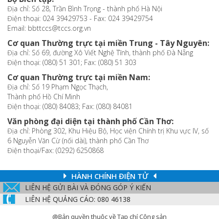
Địa chỉ: Số 28, Trần Bình Trọng - thành phố Hà Nội
Điện thoại: 024 39429753 - Fax: 024 39429754
Email: bbttccs@tccs.org.vn
Cơ quan Thường trực tại miền Trung - Tây Nguyên:
Địa chỉ: Số 69, đường Xô Viết Nghệ Tĩnh, thành phố Đà Nẵng
Điện thoại: (080) 51 301; Fax: (080) 51 303
Cơ quan Thường trực tại miền Nam:
Địa chỉ: Số 19 Phạm Ngọc Thạch,
Thành phố Hồ Chí Minh
Điện thoại: (080) 84083; Fax: (080) 84081
Văn phòng đại diện tại thành phố Cần Thơ:
Địa chỉ: Phòng 302, Khu Hiệu Bộ, Học viện Chính trị Khu vực IV, số
6 Nguyễn Văn Cừ (nối dài), thành phố Cần Thơ
Điện thoại/Fax: (0292) 6250868
HÀNH CHÍNH ĐIỆN TỬ
LIÊN HỆ GỬI BÀI VÀ ĐÓNG GÓP Ý KIẾN
LIÊN HỆ QUẢNG CÁO: 080 46138
@Bản quyền thuộc về Tạp chí Cộng sản