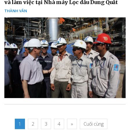
và làm việc tại Nhà máy Lọc dầu Dung Quất
THÀNH VĂN
1
2
3
4
»
Cuối cùng