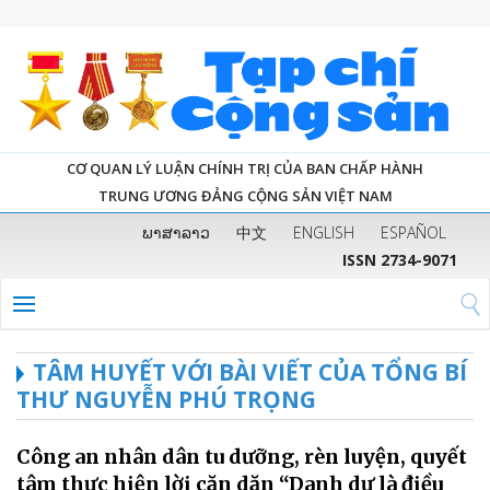
CƠ QUAN LÝ LUẬN CHÍNH TRỊ CỦA BAN CHẤP HÀNH
TRUNG ƯƠNG ĐẢNG CỘNG SẢN VIỆT NAM
ພາສາລາວ
中文
ENGLISH
ESPAÑOL
ISSN 2734-9071
TÂM HUYẾT VỚI BÀI VIẾT CỦA TỔNG BÍ
THƯ NGUYỄN PHÚ TRỌNG
Công an nhân dân tu dưỡng, rèn luyện, quyết
tâm thực hiện lời căn dặn “Danh dự là điều