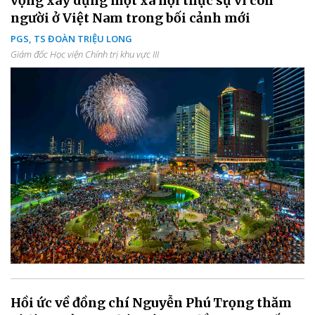
vọng xây dựng một xã hội thực sự vì con
người ở Việt Nam trong bối cảnh mới
PGS, TS ĐOÀN TRIỆU LONG
Giám đốc Học viện Chính trị khu vực III
Hồi ức về đồng chí Nguyễn Phú Trọng thăm