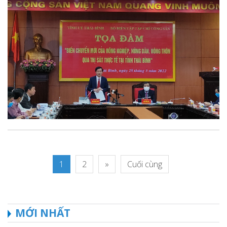
1
2
»
Cuối cùng
MỚI NHẤT