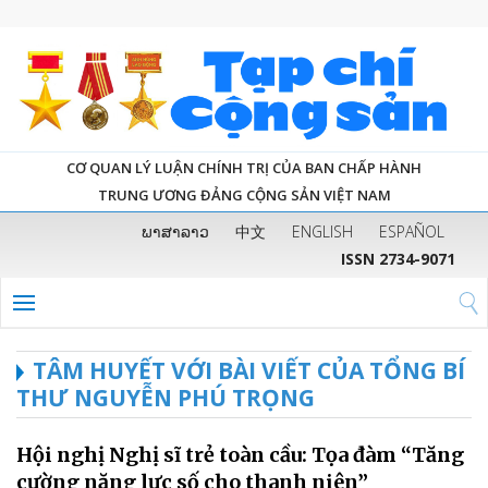
CƠ QUAN LÝ LUẬN CHÍNH TRỊ CỦA BAN CHẤP HÀNH
TRUNG ƯƠNG ĐẢNG CỘNG SẢN VIỆT NAM
ພາສາລາວ
中文
ENGLISH
ESPAÑOL
ISSN 2734-9071
TÂM HUYẾT VỚI BÀI VIẾT CỦA TỔNG BÍ
THƯ NGUYỄN PHÚ TRỌNG
Hội nghị Nghị sĩ trẻ toàn cầu: Tọa đàm “Tăng
cường năng lực số cho thanh niên”