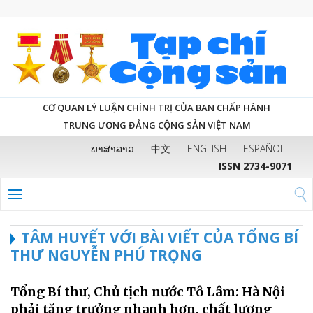
CƠ QUAN LÝ LUẬN CHÍNH TRỊ CỦA BAN CHẤP HÀNH
TRUNG ƯƠNG ĐẢNG CỘNG SẢN VIỆT NAM
ພາສາລາວ
中文
ENGLISH
ESPAÑOL
ISSN 2734-9071
TÂM HUYẾT VỚI BÀI VIẾT CỦA TỔNG BÍ
THƯ NGUYỄN PHÚ TRỌNG
Tổng Bí thư, Chủ tịch nước Tô Lâm: Hà Nội
phải tăng trưởng nhanh hơn, chất lượng