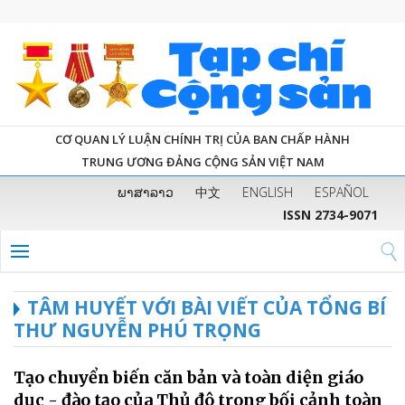
CƠ QUAN LÝ LUẬN CHÍNH TRỊ CỦA BAN CHẤP HÀNH
TRUNG ƯƠNG ĐẢNG CỘNG SẢN VIỆT NAM
ພາສາລາວ
中文
ENGLISH
ESPAÑOL
ISSN 2734-9071
TÂM HUYẾT VỚI BÀI VIẾT CỦA TỔNG BÍ
THƯ NGUYỄN PHÚ TRỌNG
Tạo chuyển biến căn bản và toàn diện giáo
dục - đào tạo của Thủ đô trong bối cảnh toàn