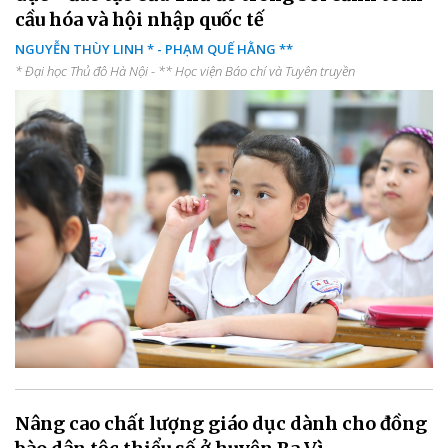
cầu hóa và hội nhập quốc tế
NGUYỄN THÙY LINH * - PHẠM QUẾ HẰNG **
* Đại học Thủ đô Hà Nội - ** Học viện Báo chí và Tuyên truyền
Nâng cao chất lượng giáo dục dành cho đồng