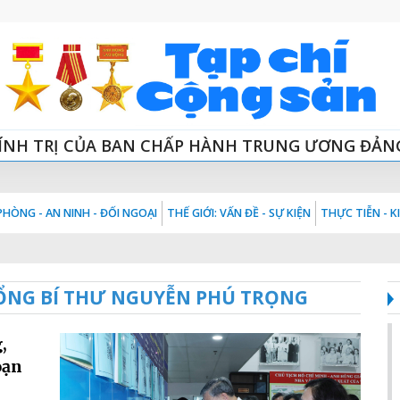
ÍNH TRỊ CỦA BAN CHẤP HÀNH TRUNG ƯƠNG ĐẢN
HÒNG - AN NINH - ĐỐI NGOẠI
THẾ GIỚI: VẤN ĐỀ - SỰ KIỆN
THỰC TIỄN - 
 TỔNG BÍ THƯ NGUYỄN PHÚ TRỌNG
,
oạn