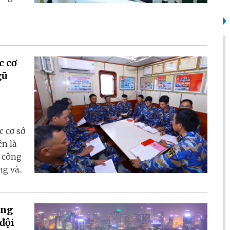
c cơ
gũ
c cơ sở
ên là
 công
 và...
ơng
đội