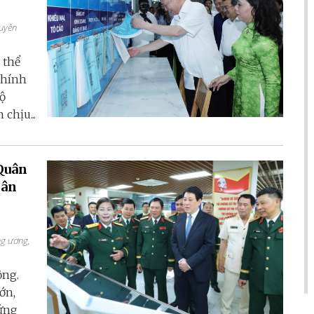
 thể
 chính
bộ
chịu...
 Quân
dân
ng ương,
ộng.
ớn,
đứng