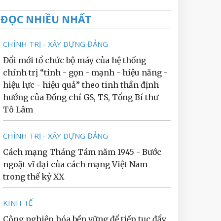
ĐỌC NHIỀU NHẤT
CHÍNH TRỊ - XÂY DỰNG ĐẢNG
Đổi mới tổ chức bộ máy của hệ thống
chính trị “tinh - gọn - mạnh - hiệu năng -
hiệu lực - hiệu quả” theo tinh thần định
hướng của Đồng chí GS, TS, Tổng Bí thư
Tô Lâm
CHÍNH TRỊ - XÂY DỰNG ĐẢNG
Cách mạng Tháng Tám năm 1945 - Bước
ngoặt vĩ đại của cách mạng Việt Nam
trong thế kỷ XX
KINH TẾ
Công nghiệp hóa bền vững để tiếp tục đẩy