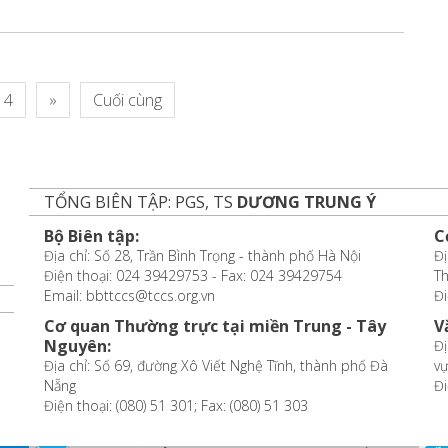
4
»
Cuối cùng
TỔNG BIÊN TẬP: PGS, TS
DƯƠNG TRUNG Ý
Bộ Biên tập:
C
Địa chỉ: Số 28, Trần Bình Trọng - thành phố Hà Nội
Đị
Điện thoại: 024 39429753 - Fax: 024 39429754
T
Email: bbttccs@tccs.org.vn
Đi
Cơ quan Thường trực tại miền Trung - Tây
V
Nguyên:
Đị
Địa chỉ: Số 69, đường Xô Viết Nghệ Tĩnh, thành phố Đà
vự
Nẵng
Đi
Điện thoại: (080) 51 301; Fax: (080) 51 303