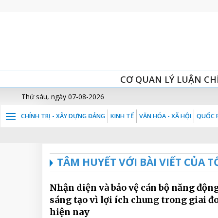
CƠ QUAN LÝ LUẬN CH
Thứ sáu, ngày 07-08-2026
CHÍNH TRỊ - XÂY DỰNG ĐẢNG
KINH TẾ
VĂN HÓA - XÃ HỘI
QUỐC P
TÂM HUYẾT VỚI BÀI VIẾT CỦA
Nhận diện và bảo vệ cán bộ năng động
sáng tạo vì lợi ích chung trong giai đ
hiện nay