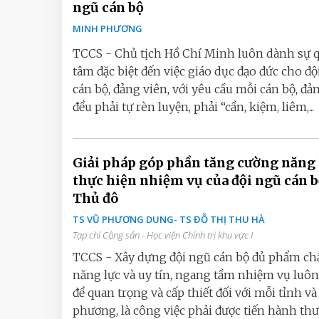
ngũ cán bộ
MINH PHƯƠNG
TCCS - Chủ tịch Hồ Chí Minh luôn dành sự 
tâm đặc biệt đến việc giáo dục đạo đức cho độ
cán bộ, đảng viên, với yêu cầu mỗi cán bộ, đả
đều phải tự rèn luyện, phải “cần, kiệm, liêm,...
Giải pháp góp phần tăng cường năng 
thực hiện nhiệm vụ của đội ngũ cán bộ
Thủ đô
TS VŨ PHƯƠNG DUNG- TS ĐỖ THỊ THU HÀ
Tạp chí Cộng sản - Học viện Chính trị khu vực I
TCCS - Xây dựng đội ngũ cán bộ đủ phẩm chấ
năng lực và uy tín, ngang tầm nhiệm vụ luôn
đề quan trọng và cấp thiết đối với mỗi tỉnh và
phương, là công việc phải được tiến hành thườ