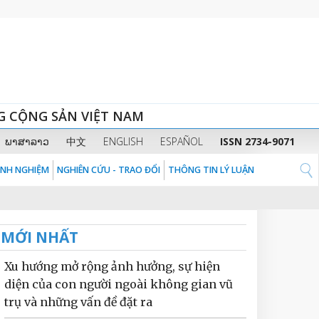
G CỘNG SẢN VIỆT NAM
ພາສາລາວ
中文
ENGLISH
ESPAÑOL
ISSN 2734-9071
KINH NGHIỆM
NGHIÊN CỨU - TRAO ĐỔI
THÔNG TIN LÝ LUẬN
MỚI NHẤT
Xu hướng mở rộng ảnh hưởng, sự hiện
diện của con người ngoài không gian vũ
trụ và những vấn đề đặt ra