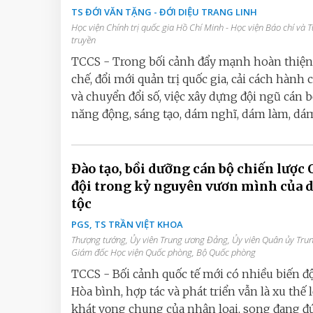
TS ĐỚI VĂN TẶNG - ĐỚI DIỆU TRANG LINH
Học viện Chính trị quốc gia Hồ Chí Minh - Học viện Báo chí và Tuyên
truyền
TCCS - Trong bối cảnh đẩy mạnh hoàn thiện
chế, đổi mới quản trị quốc gia, cải cách hành
và chuyển đổi số, việc xây dựng đội ngũ cán 
năng động, sáng tạo, dám nghĩ, dám làm, dám 
Đào tạo, bồi dưỡng cán bộ chiến lược
đội trong kỷ nguyên vươn mình của 
tộc
PGS, TS TRẦN VIỆT KHOA
Thượng tướng, Ủy viên Trung ương Đảng, Ủy viên Quân ủy Tru
Giám đốc Học viện Quốc phòng, Bộ Quốc phòng
TCCS - Bối cảnh quốc tế mới có nhiều biến đ
Hòa bình, hợp tác và phát triển vẫn là xu thế l
khát vọng chung của nhân loại, song đang 