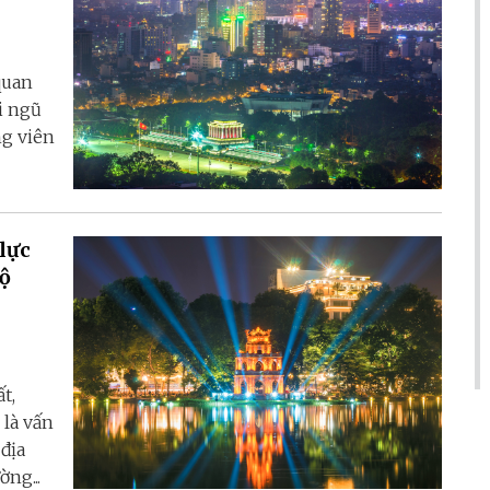
quan
i ngũ
ng viên
lực
t,
 là vấn
 địa
ng...