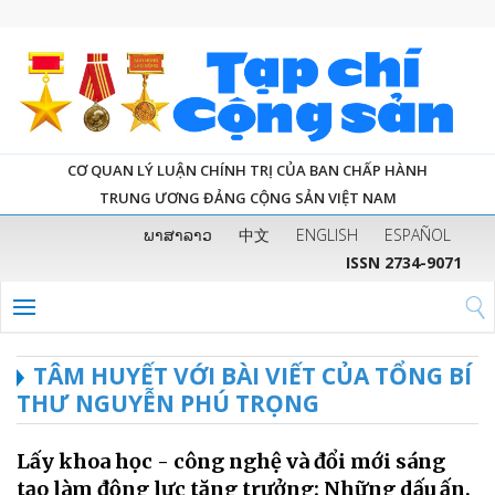
CƠ QUAN LÝ LUẬN CHÍNH TRỊ CỦA BAN CHẤP HÀNH
TRUNG ƯƠNG ĐẢNG CỘNG SẢN VIỆT NAM
ພາສາລາວ
中文
ENGLISH
ESPAÑOL
ISSN 2734-9071
TÂM HUYẾT VỚI BÀI VIẾT CỦA TỔNG BÍ
THƯ NGUYỄN PHÚ TRỌNG
Lấy khoa học - công nghệ và đổi mới sáng
tạo làm động lực tăng trưởng: Những dấu ấn,