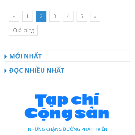
‹‹
1
2
3
4
5
»
Cuối cùng
MỚI NHẤT
ĐỌC NHIỀU NHẤT
NHỮNG CHẶNG ĐƯỜNG PHÁT TRIỂN