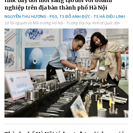
thúc đẩy đổi mới sáng tạo đối với doanh
nghiệp trên địa bàn thành phố Hà Nội
NGUYỄN THU HƯƠNG - PGS, TS ĐỖ ANH ĐỨC - TS HÀ DIỆU LINH
Sở Tài nguyên và Môi trường Hà Nội - Trường Đại học Kinh tế Quốc dân