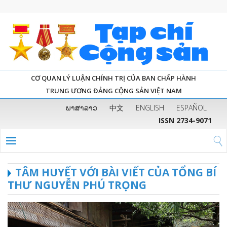
CƠ QUAN LÝ LUẬN CHÍNH TRỊ CỦA BAN CHẤP HÀNH
TRUNG ƯƠNG ĐẢNG CỘNG SẢN VIỆT NAM
ພາສາລາວ
中文
ENGLISH
ESPAÑOL
ISSN 2734-9071
TÂM HUYẾT VỚI BÀI VIẾT CỦA TỔNG BÍ
THƯ NGUYỄN PHÚ TRỌNG