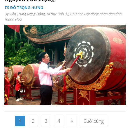
TS ĐỖ TRỌNG HƯNG
Ủy viên Trung ương Đảng, Bí thư Tỉnh ủy, Chủ tịch Hội đồng nhân dân tỉnh
Thanh Hóa
1
2
3
4
»
Cuối cùng