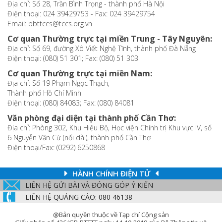
Địa chỉ: Số 28, Trần Bình Trọng - thành phố Hà Nội
Điện thoại: 024 39429753 - Fax: 024 39429754
Email: bbttccs@tccs.org.vn
Cơ quan Thường trực tại miền Trung - Tây Nguyên:
Địa chỉ: Số 69, đường Xô Viết Nghệ Tĩnh, thành phố Đà Nẵng
Điện thoại: (080) 51 301; Fax: (080) 51 303
Cơ quan Thường trực tại miền Nam:
Địa chỉ: Số 19 Phạm Ngọc Thạch,
Thành phố Hồ Chí Minh
Điện thoại: (080) 84083; Fax: (080) 84081
Văn phòng đại diện tại thành phố Cần Thơ:
Địa chỉ: Phòng 302, Khu Hiệu Bộ, Học viện Chính trị Khu vực IV, số
6 Nguyễn Văn Cừ (nối dài), thành phố Cần Thơ
Điện thoại/Fax: (0292) 6250868
HÀNH CHÍNH ĐIỆN TỬ
LIÊN HỆ GỬI BÀI VÀ ĐÓNG GÓP Ý KIẾN
LIÊN HỆ QUẢNG CÁO: 080 46138
@Bản quyền thuộc về Tạp chí Cộng sản