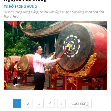
TS ĐỖ TRỌNG HƯNG
Ủy viên Trung ương Đảng, Bí thư Tỉnh ủy, Chủ tịch Hội đồng nhân dân tỉnh
Thanh Hóa
1
2
3
4
»
Cuối cùng