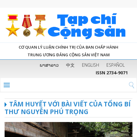
CƠ QUAN LÝ LUẬN CHÍNH TRỊ CỦA BAN CHẤP HÀNH
TRUNG ƯƠNG ĐẢNG CỘNG SẢN VIỆT NAM
ພາສາລາວ
中文
ENGLISH
ESPAÑOL
ISSN 2734-9071
TÂM HUYẾT VỚI BÀI VIẾT CỦA TỔNG BÍ
THƯ NGUYỄN PHÚ TRỌNG