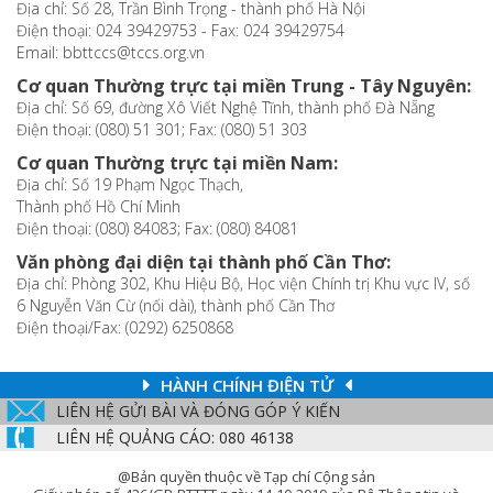
Địa chỉ: Số 28, Trần Bình Trọng - thành phố Hà Nội
Điện thoại: 024 39429753 - Fax: 024 39429754
Email: bbttccs@tccs.org.vn
Cơ quan Thường trực tại miền Trung - Tây Nguyên:
Địa chỉ: Số 69, đường Xô Viết Nghệ Tĩnh, thành phố Đà Nẵng
Điện thoại: (080) 51 301; Fax: (080) 51 303
Cơ quan Thường trực tại miền Nam:
Địa chỉ: Số 19 Phạm Ngọc Thạch,
Thành phố Hồ Chí Minh
Điện thoại: (080) 84083; Fax: (080) 84081
Văn phòng đại diện tại thành phố Cần Thơ:
Địa chỉ: Phòng 302, Khu Hiệu Bộ, Học viện Chính trị Khu vực IV, số
6 Nguyễn Văn Cừ (nối dài), thành phố Cần Thơ
Điện thoại/Fax: (0292) 6250868
HÀNH CHÍNH ĐIỆN TỬ
LIÊN HỆ GỬI BÀI VÀ ĐÓNG GÓP Ý KIẾN
LIÊN HỆ QUẢNG CÁO: 080 46138
@Bản quyền thuộc về Tạp chí Cộng sản