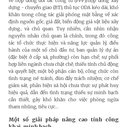
về hợp đồng đối tác công tư (PPP)/hợp đồng xây
dựng - chuyển giao (BT), thủ tục ODA kéo dài, khó
khăn trong công tác giải phóng mặt bằng về xác
định nguồn gốc, giá đất, biến động giá vật liệu xây
dựng... và chủ quan. Tuy nhiên, cần nhìn nhận
nguyên nhân chủ quan là chính, trong đó: công
tác tổ chức thực hiện và năng lực quản lý, điều
hành của một số chủ đầu tư, ban quản lý dự án
(đặc biệt ở cấp xã, phường) còn hạn chế; sự phối
hợp liên ngành chưa chặt chẽ, thiếu tính chủ động
và quyết liệt; một bộ phận cán bộ, công chức còn
tình trạng né tránh, đùn đẩy trách nhiệm; cơ chế
giám sát, phản biện xã hội chưa thực sự phát huy
hiệu quả, dẫn đến tình trạng thiếu sự minh bạch
cần thiết, gây khó khăn cho việc phòng ngừa
tham nhũng, tiêu cực…
Một số
giải pháp nâng cao tính công
khai, minh bạch