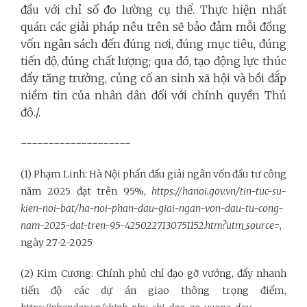
đầu với chỉ số đo lường cụ thể. Thực hiện nhất
quán các giải pháp nêu trên sẽ bảo đảm mỗi đồng
vốn ngân sách đến đúng nơi, đúng mục tiêu, đúng
tiến độ, đúng chất lượng; qua đó, tạo động lực thúc
đẩy tăng trưởng, củng cố an sinh xã hội và bồi đắp
niềm tin của nhân dân đối với chính quyền Thủ
đô./.
--------------------
(1) Phạm Linh: Hà Nội phấn đấu giải ngân vốn đầu tư công
năm 2025 đạt trên 95%,
https://hanoi.gov.vn/tin-tuc-su-
kien-noi-bat/ha-noi-phan-dau-giai-ngan-von-dau-tu-cong-
nam-2025-dat-tren-95-4250227130751152.htm?utm_source=
,
ngày 27-2-2025
(2) Kim Cương: Chính phủ chỉ đạo gỡ vướng, đẩy nhanh
tiến độ các dự án giao thông trọng điểm,