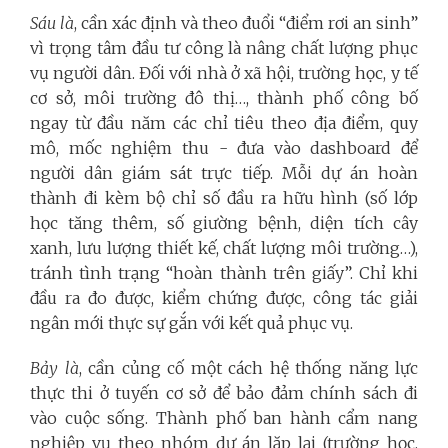
Sáu là
, cần xác định và theo đuổi “điểm rơi an sinh”
vì trọng tâm đầu tư công là nâng chất lượng phục
vụ người dân. Đối với nhà ở xã hội, trường học, y tế
cơ sở, môi trường đô thị…, thành phố công bố
ngay từ đầu năm các chỉ tiêu theo địa điểm, quy
mô, mốc nghiệm thu - đưa vào dashboard để
người dân giám sát trực tiếp. Mỗi dự án hoàn
thành đi kèm bộ chỉ số đầu ra hữu hình (số lớp
học tăng thêm, số giường bệnh, diện tích cây
xanh, lưu lượng thiết kế, chất lượng môi trường…),
tránh tình trạng “hoàn thành trên giấy”. Chỉ khi
đầu ra đo được, kiểm chứng được, công tác giải
ngân mới thực sự gắn với kết quả phục vụ.
Bảy là
, cần củng cố một cách hệ thống năng lực
thực thi ở tuyến cơ sở để bảo đảm chính sách đi
vào cuộc sống. Thành phố ban hành cẩm nang
nghiệp vụ theo nhóm dự án lặp lại (trường học,