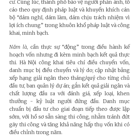
cư. Cùng lúc, thành phố bảo vệ người phản ánh, tố
cáo theo quy định pháp luật và khuyến khích cán
bộ “dám nghĩ, dám làm, dám chịu trách nhiệm vì
lợi ích chung” trong khuôn khổ pháp luật và công
khai, minh bạch.
Năm là
, cần thực sự “động” trong điều hành kế
hoạch vốn nhưng đi kèm minh bạch kết quả thực
thi. Hà Nội công khai tiêu chí điều chuyển vốn,
danh mục bị điều chuyển và lý do; cập nhật bảng
xếp hạng giải ngân theo tháng/quý cho từng chủ
đầu tư, ban quản lý dự án; gắn kết quả giải ngân và
chất lượng đầu ra với đánh giá, xếp loại, khen
thưởng - kỷ luật người đứng đầu. Danh mục
chuẩn bị đầu tư cho giai đoạn tiếp theo được lập
sớm, với hồ sơ sẵn sàng thi công, nhằm tránh đứt
gãy thi công và tăng khả năng hấp thụ vốn khi có
điều chỉnh trong năm.