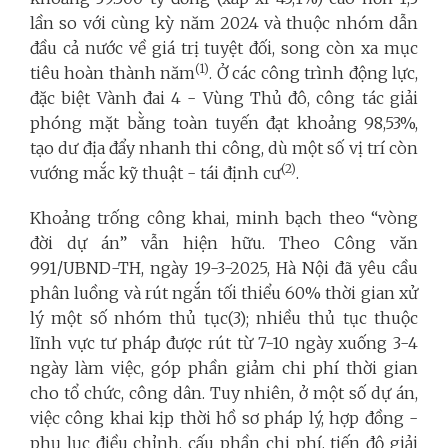
lần so với cùng kỳ năm 2024 và thuộc nhóm dẫn
đầu cả nước về giá trị tuyệt đối, song còn xa mục
(1)
tiêu hoàn thành năm
. Ở các công trình động lực,
đặc biệt Vành đai 4 - Vùng Thủ đô, công tác giải
phóng mặt bằng toàn tuyến đạt khoảng 98,53%,
tạo dư địa đẩy nhanh thi công, dù một số vị trí còn
(2)
vướng mắc kỹ thuật - tái định cư
.
Khoảng trống công khai, minh bạch theo “vòng
đời dự án” vẫn hiện hữu. Theo Công văn
991/UBND-TH, ngày 19-3-2025, Hà Nội đã yêu cầu
phân luồng và rút ngắn tối thiểu 60% thời gian xử
lý một số nhóm thủ tục(3); nhiều thủ tục thuộc
lĩnh vực tư pháp được rút từ 7-10 ngày xuống 3-4
ngày làm việc, góp phần giảm chi phí thời gian
cho tổ chức, công dân. Tuy nhiên, ở một số dự án,
việc công khai kịp thời hồ sơ pháp lý, hợp đồng -
phụ lục điều chỉnh, cấu phần chi phí, tiến độ giải