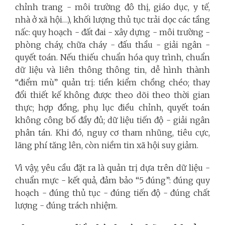
chỉnh trang - môi trường đô thị, giáo dục, y tế,
nhà ở xã hội…), khối lượng thủ tục trải dọc các tầng
nấc: quy hoạch - đất đai - xây dựng - môi trường -
phòng cháy, chữa cháy - đấu thầu - giải ngân -
quyết toán. Nếu thiếu chuẩn hóa quy trình, chuẩn
dữ liệu và liên thông thông tin, dễ hình thành
“điểm mù” quản trị: tiền kiểm chồng chéo; thay
đổi thiết kế không được theo dõi theo thời gian
thực; hợp đồng, phụ lục điều chỉnh, quyết toán
không công bố đầy đủ; dữ liệu tiến độ - giải ngân
phân tán. Khi đó, nguy cơ tham nhũng, tiêu cực,
lãng phí tăng lên, còn niềm tin xã hội suy giảm.
Vì vậy, yêu cầu đặt ra là quản trị dựa trên dữ liệu -
chuẩn mực - kết quả, đảm bảo “5 đúng”: đúng quy
hoạch - đúng thủ tục - đúng tiến độ - đúng chất
lượng - đúng trách nhiệm.