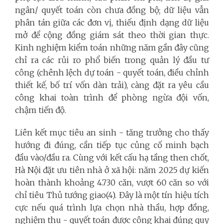
ngân/ quyết toán còn chưa đồng bộ; dữ liệu vẫn
phân tán giữa các đơn vị, thiếu định dạng dữ liệu
mở để cộng đồng giám sát theo thời gian thực.
Kinh nghiệm kiểm toán những năm gần đây cũng
chỉ ra các rủi ro phổ biến trong quản lý đầu tư
công (chênh lệch dự toán - quyết toán, điều chỉnh
thiết kế, bố trí vốn dàn trải), càng đặt ra yêu cầu
công khai toàn trình để phòng ngừa đội vốn,
chậm tiến độ.
Liên kết mục tiêu an sinh - tăng trưởng cho thấy
hướng đi đúng, cần tiếp tục củng cố minh bạch
đầu vào/đầu ra. Cùng với kết cấu hạ tầng then chốt,
Hà Nội đặt ưu tiên nhà ở xã hội: năm 2025 dự kiến
hoàn thành khoảng 4.730 căn, vượt 60 căn so với
chỉ tiêu Thủ tướng giao(4). Đây là một tín hiệu tích
cực nếu quá trình lựa chọn nhà thầu, hợp đồng,
nghiệm thu - quyết toán được công khai đúng quy