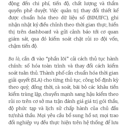
động đến chi phí, tiến độ, chất lượng và thẩm
quyền phê duyệt. Việc quản trị thay đổi thiết kế
được chuẩn hóa theo dữ liệu số (BIM/IFC), ghi
nhận nhật ký điều chỉnh theo thời gian thực, hiển
thị trên dashboard và gửi cảnh báo tới cơ quan
giám sát, qua đó kiểm soát chặt rủi ro đội vốn,
chậm tiến độ.
Ba là
, cần đi vào “phần lõi” cải cách thủ tục hành
chính: số hóa toàn trình và thay đổi cách kiểm
soát tuân thủ. Thành phố cần chuẩn hóa thời gian
giải quyết (SLA) cho từng thủ tục, công bố định kỳ
theo quý; đồng thời, rà soát, bãi bỏ các khâu tiền
kiểm trùng lặp, chuyển mạnh sang hậu kiểm theo
rủi ro trên cơ sở ma trận đánh giá giá trị gói thầu,
độ phức tạp và lịch sử chấp hành của chủ đầu
tư/nhà thầu. Mọi yêu cầu bổ sung hồ sơ, mọi trao
đổi nghiệp vụ đều thực hiện trên hệ thống để lưu