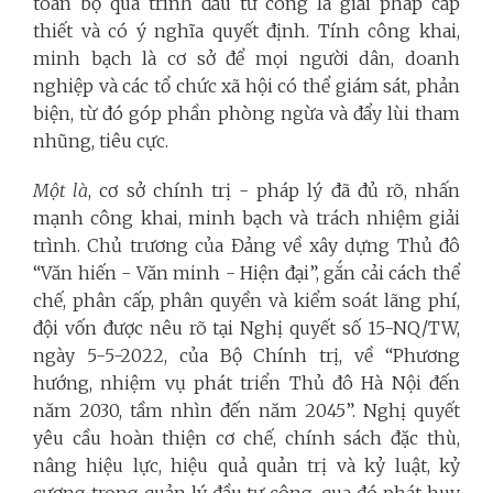
toàn bộ quá trình đầu tư công là giải pháp cấp
thiết và có ý nghĩa quyết định. Tính công khai,
minh bạch là cơ sở để mọi người dân, doanh
nghiệp và các tổ chức xã hội có thể giám sát, phản
biện, từ đó góp phần phòng ngừa và đẩy lùi tham
nhũng, tiêu cực.
Một là
, cơ sở chính trị - pháp lý đã đủ rõ, nhấn
mạnh công khai, minh bạch và trách nhiệm giải
trình. Chủ trương của Đảng về xây dựng Thủ đô
“Văn hiến - Văn minh - Hiện đại”, gắn cải cách thể
chế, phân cấp, phân quyền và kiểm soát lãng phí,
đội vốn được nêu rõ tại Nghị quyết số 15-NQ/TW,
ngày 5-5-2022, của Bộ Chính trị, về “Phương
hướng, nhiệm vụ phát triển Thủ đô Hà Nội đến
năm 2030, tầm nhìn đến năm 2045”. Nghị quyết
yêu cầu hoàn thiện cơ chế, chính sách đặc thù,
nâng hiệu lực, hiệu quả quản trị và kỷ luật, kỷ
cương trong quản lý đầu tư công, qua đó phát huy