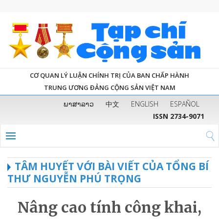
CƠ QUAN LÝ LUẬN CHÍNH TRỊ CỦA BAN CHẤP HÀNH
TRUNG ƯƠNG ĐẢNG CỘNG SẢN VIỆT NAM
ພາສາລາວ
中文
ENGLISH
ESPAÑOL
ISSN 2734-9071
TÂM HUYẾT VỚI BÀI VIẾT CỦA TỔNG BÍ
THƯ NGUYỄN PHÚ TRỌNG
Nâng cao tính công khai,