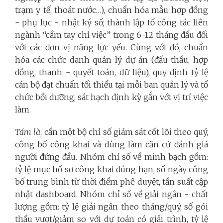
trạm y tế, thoát nước…), chuẩn hóa mẫu hợp đồng
- phụ lục - nhật ký số; thành lập tổ công tác liên
ngành “cầm tay chỉ việc” trong 6-12 tháng đầu đối
với các đơn vị năng lực yếu. Cùng với đó, chuẩn
hóa các chức danh quản lý dự án (đấu thầu, hợp
đồng, thanh - quyết toán, dữ liệu), quy định tỷ lệ
cán bộ đạt chuẩn tối thiểu tại mỗi ban quản lý và tổ
chức bồi dưỡng, sát hạch định kỳ gắn với vị trí việc
làm.
Tám là
, cần một bộ chỉ số giám sát cốt lõi theo quý,
công bố công khai và dùng làm căn cứ đánh giá
người đứng đầu. Nhóm chỉ số về minh bạch gồm:
tỷ lệ mục hồ sơ công khai đúng hạn, số ngày công
bố trung bình từ thời điểm phê duyệt, tần suất cập
nhật dashboard. Nhóm chỉ số về giải ngân - chất
lượng gồm: tỷ lệ giải ngân theo tháng/quý, số gói
thầu vượt/giảm so với dự toán có giải trình, tỷ lệ