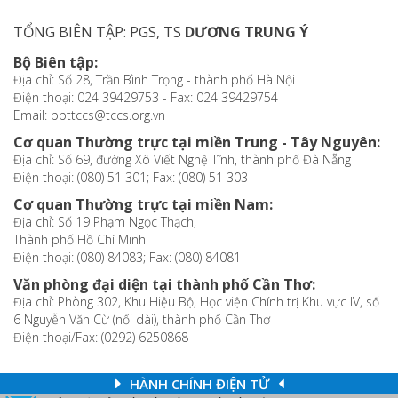
TỔNG BIÊN TẬP: PGS, TS
DƯƠNG TRUNG Ý
Bộ Biên tập:
Địa chỉ: Số 28, Trần Bình Trọng - thành phố Hà Nội
Điện thoại: 024 39429753 - Fax: 024 39429754
Email: bbttccs@tccs.org.vn
Cơ quan Thường trực tại miền Trung - Tây Nguyên:
Địa chỉ: Số 69, đường Xô Viết Nghệ Tĩnh, thành phố Đà Nẵng
Điện thoại: (080) 51 301; Fax: (080) 51 303
Cơ quan Thường trực tại miền Nam:
Địa chỉ: Số 19 Phạm Ngọc Thạch,
Thành phố Hồ Chí Minh
Điện thoại: (080) 84083; Fax: (080) 84081
Văn phòng đại diện tại thành phố Cần Thơ:
Địa chỉ: Phòng 302, Khu Hiệu Bộ, Học viện Chính trị Khu vực IV, số
6 Nguyễn Văn Cừ (nối dài), thành phố Cần Thơ
Điện thoại/Fax: (0292) 6250868
HÀNH CHÍNH ĐIỆN TỬ