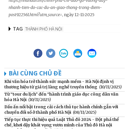
https://nhandan.vn/chinh-phu-chi-dao-go-vuong-day-
nhanh-tien-do-cac-du-an-giao-thong-trong-diem-
post922561.html?utm_source=
, ngày 12-11-2025
TAG
THÀNH PHỐ HÀ NỘI
BÀI CÙNG CHỦ ĐỀ
Khi văn hóa trở thành sức mạnh mềm - Hà Nội định vị
thương hiệu từ giá trị làng nghề truyền thống
(10/11/2025)
Từ “tour du lịch” đến “hành trình giáo dục công dân văn
hóa Hà Nội
(10/11/2025)
Dấu ấn nổi bật trong cải cách thủ tục hành chính gắn với
chuyển đổi số ở thành phố Hà Nội
(08/11/2025)
Tiếp tục thực thi hiệu quả Luật Thủ đô 2024 - Đột phá thể
chế, khơi dậy khát vọng vươn mình của Thủ đô Hà nội