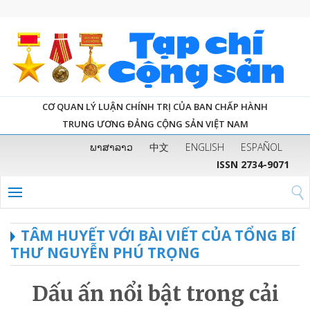
CƠ QUAN LÝ LUẬN CHÍNH TRỊ CỦA BAN CHẤP HÀNH
TRUNG ƯƠNG ĐẢNG CỘNG SẢN VIỆT NAM
ພາສາລາວ
中文
ENGLISH
ESPAÑOL
ISSN 2734-9071
TÂM HUYẾT VỚI BÀI VIẾT CỦA TỔNG BÍ
THƯ NGUYỄN PHÚ TRỌNG
Dấu ấn nổi bật trong cải