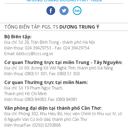
TỔNG BIÊN TẬP: PGS, TS
DƯƠNG TRUNG Ý
Bộ Biên tập:
Địa chỉ: Số 28, Trần Bình Trọng - thành phố Hà Nội
Điện thoại: 024 39429753 - Fax: 024 39429754
Email: bbttccs@tccs.org.vn
Cơ quan Thường trực tại miền Trung - Tây Nguyên:
Địa chỉ: Số 69, đường Xô Viết Nghệ Tĩnh, thành phố Đà Nẵng
Điện thoại: (080) 51 301; Fax: (080) 51 303
Cơ quan Thường trực tại miền Nam:
Địa chỉ: Số 19 Phạm Ngọc Thạch,
Thành phố Hồ Chí Minh
Điện thoại: (080) 84083; Fax: (080) 84081
Văn phòng đại diện tại thành phố Cần Thơ:
Địa chỉ: Phòng 302, Khu Hiệu Bộ, Học viện Chính trị Khu vực IV, số
6 Nguyễn Văn Cừ (nối dài), thành phố Cần Thơ
Điện thoại/Fax: (0292) 6250868