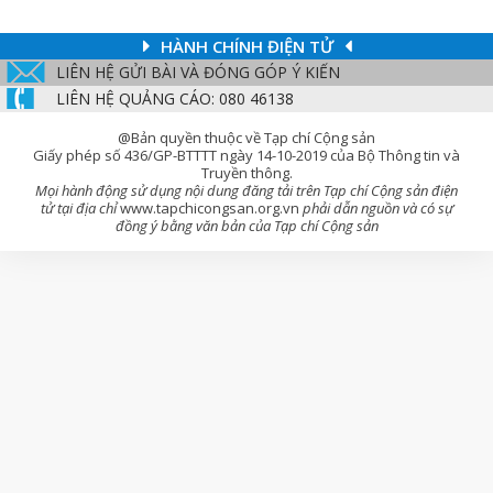
HÀNH CHÍNH ĐIỆN TỬ
LIÊN HỆ GỬI BÀI VÀ ĐÓNG GÓP Ý KIẾN
LIÊN HỆ QUẢNG CÁO: 080 46138
@Bản quyền thuộc về Tạp chí Cộng sản
Giấy phép số 436/GP-BTTTT ngày 14-10-2019 của Bộ Thông tin và
Truyền thông.
Mọi hành động sử dụng nội dung đăng tải trên Tạp chí Cộng sản điện
tử tại địa chỉ
www.tapchicongsan.org.vn
phải dẫn nguồn và có sự
đồng ý bằng văn bản của Tạp chí Cộng sản