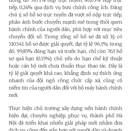
tiếp, 0,24% qua dịch vụ bưu chính công ích. Đáng
chú ý, số hồ sơ trực tuyến đã vượt số nộp trực tiếp,
phản ánh bước chuyển mạnh mẽ trong thói quen
hành chính của người dân, phù hợp với mục tiêu
chuyển đổi số. Trong tổng số hồ sơ đã xử lý, có
510.541 hồ sơ được giải quyết, đạt tỷ lệ 96,1%; trong
đó, 99,85% đúng hạn và trước hạn, chỉ còn 763 hồ
sơ quá hạn (0,15%), chủ yếu do hạn chế kỹ thuật
hoặc cán bộ mới chưa thuần thục thao tác. Đây là
tỷ lệ giải quyết khá cao, khẳng định sự thích ứng
nhanh của đội ngũ công chức cấp xã, củng cố
niềm tin của người dân đối với bộ máy hành chính
mới.
Thực hiện chủ trương xây dựng nền hành chính
hiện đại, chuyên nghiệp, phục vụ, thành phố Hà
Nội đã triển khai nhiều giải pháp mới nhằm đưa
dịch vụ công đến gần hơn với người dân và doanh