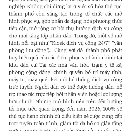
nghiệp. Không chỉ dừng lại ở việc số hóa thủ tục,
thành phố còn sáng tạo trong tổ chức các mô
hình phục vụ, góp phần đa dạng hóa phương thức
tiếp cận, mở rộng cơ hội thụ hưởng dịch vụ công
cho mọi tầng lớp nhân dân. Trong đó, một số mô
hình nổi bật như “Kiosk dịch vụ công 24/7”, “văn
phòng lưu động”,… Cùng với đó, thành phố phát
huy hiệu quả của các điểm phục vụ hành chính tại
khu dân cư. Tại các nhà văn hóa, trạm y tế xã,
phòng cộng đồng, chính quyền bố trí máy tính,
máy in, máy quét kết nối hệ thống dịch vụ công
trực tuyến. Người dân có thể được hướng dẫn, hỗ
trợ thao tác trực tiếp bởi nhân viên hoặc lực lượng
bưu chính. Những mô hình nêu trên đều hướng
tới mục tiêu quan trọng, đến năm 2026, 100% số
thủ tục hành chính đủ điều kiện sẽ được cung cấp
trực tuyến toàn trình, giảm tối đa hồ sơ giấy, tăng
cường minh bạch và sự hài lòng của người dân,