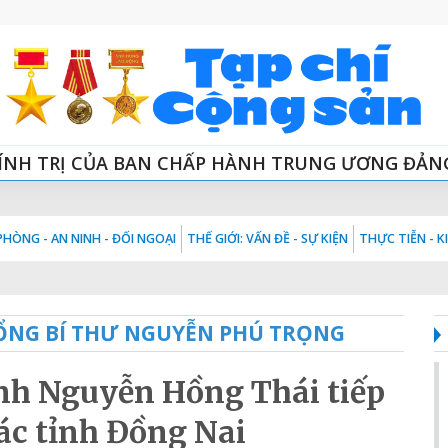
ÍNH TRỊ CỦA BAN CHẤP HÀNH TRUNG ƯƠNG ĐẢN
HÒNG - AN NINH - ĐỐI NGOẠI
THẾ GIỚI: VẤN ĐỀ - SỰ KIỆN
THỰC TIỄN - 
 TỔNG BÍ THƯ NGUYỄN PHÚ TRỌNG
inh Nguyễn Hồng Thái tiếp
ác tỉnh Đồng Nai