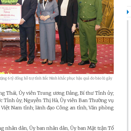
 tặng 6 tỷ đồng hỗ trợ tỉnh Bắc Ninh khắc phục hậu quả do bão lũ gây
ng Thái, Ủy viên Trung ương Đảng, Bí thư Tỉnh ủy;
c Tỉnh ủy; Nguyễn Thị Hà, Ủy viên Ban Thường vụ
c Việt Nam tỉnh; lãnh đạo Công an tỉnh, Văn phòng
ồng nhân dân, Ủy ban nhân dân, Ủy ban Mặt trận Tổ