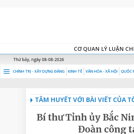
CƠ QUAN LÝ LUẬN CH
Thứ bảy, ngày 08-08-2026
CHÍNH TRỊ - XÂY DỰNG ĐẢNG
KINH TẾ
VĂN HÓA - XÃ HỘI
QUỐC P
TÂM HUYẾT VỚI BÀI VIẾT CỦA
Bí thư Tỉnh ủy Bắc N
Đoàn công t