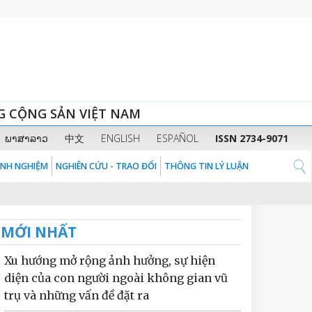
G CỘNG SẢN VIỆT NAM
ພາສາລາວ
中文
ENGLISH
ESPAÑOL
ISSN 2734-9071
KINH NGHIỆM
NGHIÊN CỨU - TRAO ĐỔI
THÔNG TIN LÝ LUẬN
MỚI NHẤT
Xu hướng mở rộng ảnh hưởng, sự hiện
diện của con người ngoài không gian vũ
trụ và những vấn đề đặt ra