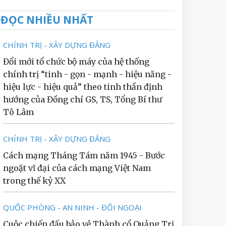
ĐỌC NHIỀU NHẤT
CHÍNH TRỊ - XÂY DỰNG ĐẢNG
Đổi mới tổ chức bộ máy của hệ thống
chính trị “tinh - gọn - mạnh - hiệu năng -
hiệu lực - hiệu quả” theo tinh thần định
hướng của Đồng chí GS, TS, Tổng Bí thư
Tô Lâm
CHÍNH TRỊ - XÂY DỰNG ĐẢNG
Cách mạng Tháng Tám năm 1945 - Bước
ngoặt vĩ đại của cách mạng Việt Nam
trong thế kỷ XX
QUỐC PHÒNG - AN NINH - ĐỐI NGOẠI
Cuộc chiến đấu bảo vệ Thành cổ Quảng Trị