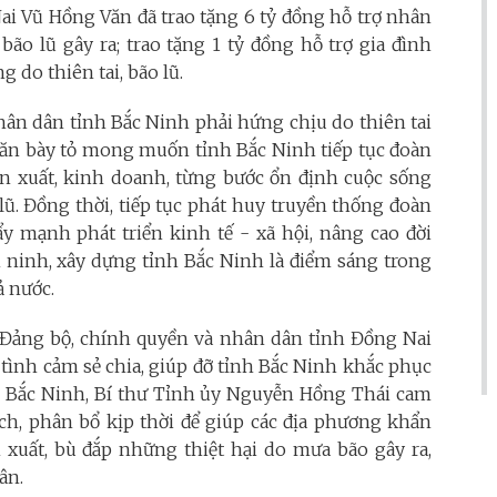
ai Vũ Hồng Văn đã trao tặng 6 tỷ đồng hỗ trợ nhân
ão lũ gây ra; trao tặng 1 tỷ đồng hỗ trợ gia đình
 do thiên tai, bão lũ.
ân dân tỉnh Bắc Ninh phải hứng chịu do thiên tai
Văn bày tỏ mong muốn tỉnh Bắc Ninh tiếp tục đoàn
ản xuất, kinh doanh, từng bước ổn định cuộc sống
ũ. Đồng thời, tiếp tục phát huy truyền thống đoàn
đẩy mạnh phát triển kinh tế - xã hội, nâng cao đời
 ninh, xây dựng tỉnh Bắc Ninh là điểm sáng trong
ả nước.
a Đảng bộ, chính quyền và nhân dân tỉnh Đồng Nai
tình cảm sẻ chia, giúp đỡ tỉnh Bắc Ninh khắc phục
nh Bắc Ninh, Bí thư Tỉnh ủy Nguyễn Hồng Thái cam
ch, phân bổ kịp thời để giúp các địa phương khẩn
 xuất, bù đắp những thiệt hại do mưa bão gây ra,
ân.