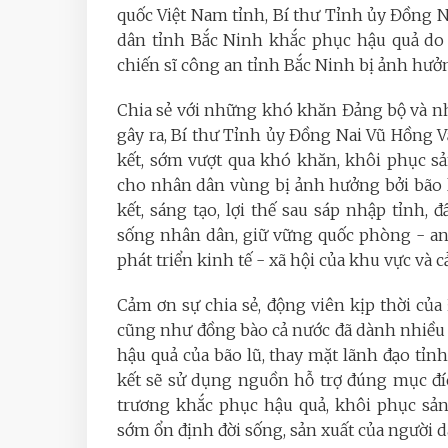
quốc Việt Nam tỉnh, Bí thư Tỉnh ủy Đồng N
dân tỉnh Bắc Ninh khắc phục hậu quả do b
chiến sĩ công an tỉnh Bắc Ninh bị ảnh hưởng
Chia sẻ với những khó khăn Đảng bộ và nh
gây ra, Bí thư Tỉnh ủy Đồng Nai Vũ Hồng 
kết, sớm vượt qua khó khăn, khôi phục s
cho nhân dân vùng bị ảnh hưởng bởi bão l
kết, sáng tạo, lợi thế sau sáp nhập tỉnh, 
sống nhân dân, giữ vững quốc phòng - an
phát triển kinh tế - xã hội của khu vực và c
Cảm ơn sự chia sẻ, động viên kịp thời củ
cũng như đồng bào cả nước đã dành nhiều 
hậu quả của bão lũ, thay mặt lãnh đạo tỉ
kết sẽ sử dụng nguồn hỗ trợ đúng mục đí
trương khắc phục hậu quả, khôi phục sản
sớm ổn định đời sống, sản xuất của người d