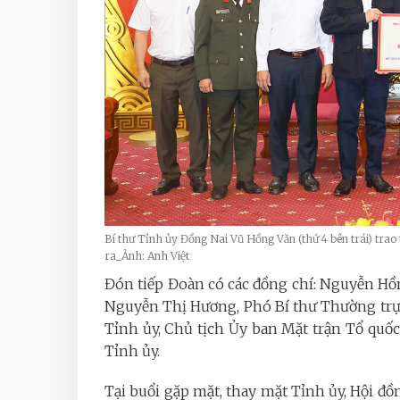
Bí thư Tỉnh ủy Đồng Nai Vũ Hồng Văn (thứ 4 bên trái) trao
ra_Ảnh: Anh Việt
Đón tiếp Đoàn có các đồng chí: Nguyễn Hồ
Nguyễn Thị Hương, Phó Bí thư Thường trự
Tỉnh ủy, Chủ tịch Ủy ban Mặt trận Tổ quố
Tỉnh ủy.
Tại buổi gặp mặt, thay mặt Tỉnh ủy, Hội đ