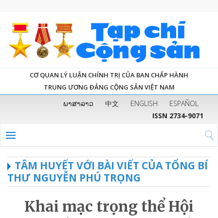
CƠ QUAN LÝ LUẬN CHÍNH TRỊ CỦA BAN CHẤP HÀNH
TRUNG ƯƠNG ĐẢNG CỘNG SẢN VIỆT NAM
ພາສາລາວ
中文
ENGLISH
ESPAÑOL
ISSN 2734-9071
TÂM HUYẾT VỚI BÀI VIẾT CỦA TỔNG BÍ
THƯ NGUYỄN PHÚ TRỌNG
Khai mạc trọng thể Hội