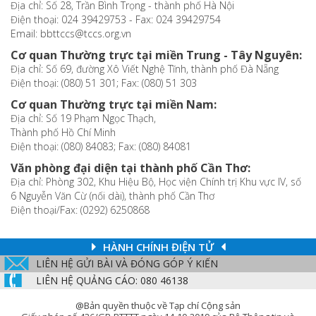
Địa chỉ: Số 28, Trần Bình Trọng - thành phố Hà Nội
Điện thoại: 024 39429753 - Fax: 024 39429754
Email: bbttccs@tccs.org.vn
Cơ quan Thường trực tại miền Trung - Tây Nguyên:
Địa chỉ: Số 69, đường Xô Viết Nghệ Tĩnh, thành phố Đà Nẵng
Điện thoại: (080) 51 301; Fax: (080) 51 303
Cơ quan Thường trực tại miền Nam:
Địa chỉ: Số 19 Phạm Ngọc Thạch,
Thành phố Hồ Chí Minh
Điện thoại: (080) 84083; Fax: (080) 84081
Văn phòng đại diện tại thành phố Cần Thơ:
Địa chỉ: Phòng 302, Khu Hiệu Bộ, Học viện Chính trị Khu vực IV, số
6 Nguyễn Văn Cừ (nối dài), thành phố Cần Thơ
Điện thoại/Fax: (0292) 6250868
HÀNH CHÍNH ĐIỆN TỬ
LIÊN HỆ GỬI BÀI VÀ ĐÓNG GÓP Ý KIẾN
LIÊN HỆ QUẢNG CÁO: 080 46138
@Bản quyền thuộc về Tạp chí Cộng sản