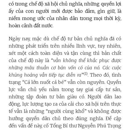
có trong chế độ xã hội chủ nghĩa, những quyền lợi
ấy của con người mới được bảo đảm, gìn giữ, là
niềm mong ước của nhân dân trong mọi thời kỳ,
hoàn cảnh đất nước.
Ngày nay, mặc dù chế độ tư bản chủ nghĩa đã có
những phát triển trên nhiều lĩnh vực, tuy nhiên,
xét một cách toàn diện và tận cùng thì bản chất
của chế độ này là “
vẫn không thể khắc phục được
những mâu thuẫn cơ bản vốn có của nó. Các cuộc
(1)
khủng hoảng vẫn tiếp tục diễn ra
”
. Theo đó, tình
trạng “Cá lớn nuốt cá bé” vẫn còn nguyên. Quyền
lực vẫn chủ yếu nằm trong tay giai cấp tư sản,
những tập đoàn tư bản giàu có. Người dân lao
động, lực lượng tạo ra của cải cho xã hội trên thực
tế vẫn là những “người cùng khổ” và không được
hưởng quyền dân chủ theo đúng nghĩa. Đề cập
đến vấn đề này, cố Tổng Bí thư Nguyễn Phú Trọng