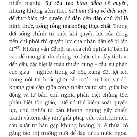
nhấn mạnh: “
Sự rêu rao
bình đẳng về quyền
,
nhưng không kèm theo sự
bình đẳng về điều kiện
để thực hiện
các quyền đó dẫn đến dân chủ chỉ là
hình thức, trống rỗng mà không thực chất.
Trong
đời sống chính trị, một khi quyền lực của đồng
tiền chi phối thì quyền lực của nhân dân sẽ bị lấn
(2
)
át”
. Những vấn đề nội tại của chủ nghĩa tư bản là
vấn đề nan giải, dù chúng có được che đậy tinh vi
đến đâu, đặc biệt là mâu thuẫn cung - cầu, sự phân
cực giàu - nghèo trong xã hội, xung đột lợi ích
trong nội tại hoặc giữa các nước tư bản, sự đối
kháng giai cấp giữa công nhân và tư sản, giữa lao
động và tư bản, chủ nghĩa phân biệt chủng tộc,
phân biệt tôn giáo,… Để có thể kiểm soát quyền
lực, chủ nghĩa tư bản không ngừng gây chiến
tranh và xem đây như giải pháp cứu cánh khi nền
sản xuất tư bản gặp khủng hoảng, bị ế thừa, cố
gắng tạo thị trường mới để đầu tư ra nước ngoài