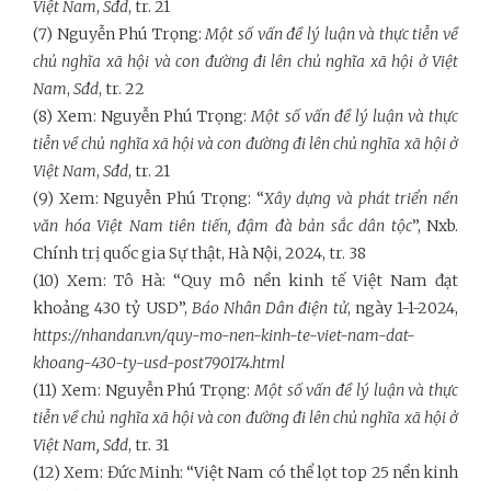
Việt Nam
,
Sđd
, tr. 21
(7) Nguyễn Phú Trọng:
Một số vấn đề lý luận và thực tiễn về
chủ nghĩa xã hội và con đường đi lên chủ nghĩa xã hội ở Việt
Nam
,
Sđd
, tr. 22
(8) Xem: Nguyễn Phú Trọng:
Một số vấn đề lý luận và thực
tiễn về chủ nghĩa xã hội và con đường đi lên chủ nghĩa xã hội ở
Việt Nam
,
Sđd
, tr. 21
(9) Xem: Nguyễn Phú Trọng: “
Xây dựng và phát triển nền
văn hóa Việt Nam tiên tiến, đậm đà bản sắc dân tộc
”, Nxb.
Chính trị quốc gia Sự thật, Hà Nội, 2024, tr. 38
(10) Xem: Tô Hà: “Quy mô nền kinh tế Việt Nam đạt
khoảng 430 tỷ USD”,
Báo Nhân Dân điện tử
, ngày 1-1-2024,
https://nhandan.vn/quy-mo-nen-kinh-te-viet-nam-dat-
khoang-430-ty-usd-post790174.html
(11) Xem: Nguyễn Phú Trọng:
Một số vấn đề lý luận và thực
tiễn về chủ nghĩa xã hội và con đường đi lên chủ nghĩa xã hội ở
Việt Nam, Sđd
, tr. 31
(12) Xem: Đức Minh: “Việt Nam có thể lọt top 25 nền kinh