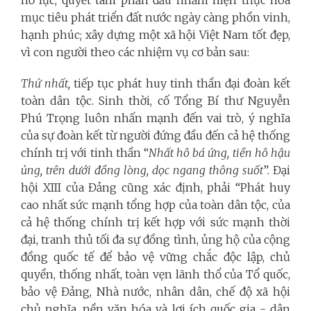
nỗ lực, quyết tâm phấn đấu nhằm hiện thực hóa
mục tiêu phát triển đất nước ngày càng phồn vinh,
hạnh phúc; xây dựng một xã hội Việt Nam tốt đẹp,
vì con người theo các nhiệm vụ cơ bản sau:
Thứ nhất,
tiếp tục phát huy tinh thần đại đoàn kết
toàn dân tộc. Sinh thời, cố Tổng Bí thư Nguyễn
Phú Trọng luôn nhấn mạnh đến vai trò, ý nghĩa
của sự đoàn kết từ người đứng đầu đến cả hệ thống
chính trị với tinh thần “
Nhất hô bá ứng, tiền hô hậu
ủng, trên dưới đồng lòng, dọc ngang thông suốt
”. Đại
hội XIII của Đảng cũng xác định, phải “Phát huy
cao nhất sức mạnh tổng hợp của toàn dân tộc, của
cả hệ thống chính trị kết hợp với sức mạnh thời
đại, tranh thủ tối đa sự đồng tình, ủng hộ của cộng
đồng quốc tế để bảo vệ vững chắc độc lập, chủ
quyền, thống nhất, toàn vẹn lãnh thổ của Tổ quốc,
bảo vệ Đảng, Nhà nước, nhân dân, chế độ xã hội
chủ nghĩa, nền văn hóa và lợi ích quốc gia - dân