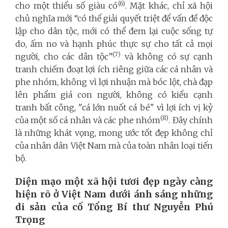
(6)
cho một thiểu số giàu có
. Mặt khác, chỉ xã hội
chủ nghĩa mới “có thể giải quyết triệt để vấn đề độc
lập cho dân tộc, mới có thể đem lại cuộc sống tự
do, ấm no và hạnh phúc thực sự cho tất cả mọi
(7)
người, cho các dân tộc”
và không có sự cạnh
tranh chiếm đoạt lợi ích riêng giữa các cá nhân và
phe nhóm, không vì lợi nhuận mà bóc lột, chà đạp
lên phẩm giá con người, không có kiểu cạnh
tranh bất công, "cá lớn nuốt cá bé" vì lợi ích vị kỷ
(8)
của một số cá nhân và các phe nhóm
. Đây chính
là những khát vọng, mong ước tốt đẹp không chỉ
của nhân dân Việt Nam mà của toàn nhân loại tiến
bộ.
Diện mạo một xã hội tươi đẹp ngày càng
hiện rõ ở Việt Nam dưới ánh sáng những
di sản của cố Tổng Bí thư Nguyễn Phú
Trọng