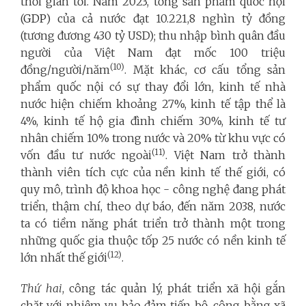
thời gian tới. Năm 2023, tổng sản phẩm quốc nội
(
GDP
) của cả nước đạt 10.221,8 nghìn tỷ đồng
(tương đương 430 tỷ USD); thu nhập bình quân đầu
người của Việt Nam đạt mốc 100 triệu
(10)
đồng/người/năm
. Mặt khác, cơ cấu tổng sản
phẩm quốc nội có sự thay đổi lớn, kinh tế nhà
nước hiện chiếm khoảng 27%, kinh tế tập thể là
4%, kinh tế hộ gia đình chiếm 30%, kinh tế tư
nhân chiếm 10% trong nước và 20% từ khu vực có
(11)
vốn đầu tư nước ngoài
. Việt Nam trở thành
thành viên tích cực của nền kinh tế thế giới, có
quy mô, trình độ khoa học - công nghệ đang phát
triển, thậm chí, theo dự báo, đến năm 2038, nước
ta có tiềm năng phát triển trở thành một trong
những quốc gia thuộc tốp 25 nước có nền kinh tế
(12)
lớn nhất thế giới
.
Thứ hai
, công tác quản lý, phát triển xã hội gắn
chặt với nhiệm vụ bảo đảm tiến bộ, công bằng xã