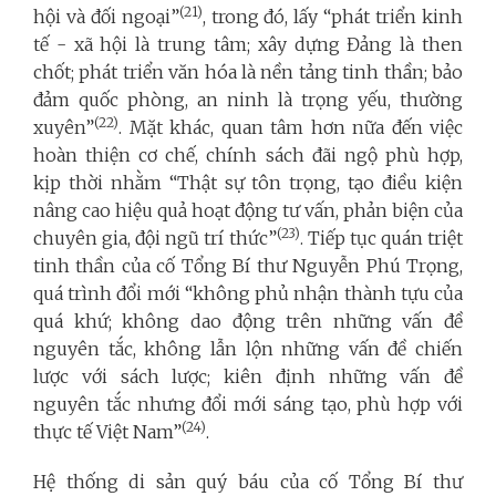
(21)
hội và đối ngoại”
, trong đó, lấy “phát triển kinh
tế - xã hội là trung tâm; xây dựng Đảng là then
chốt; phát triển văn hóa là nền tảng tinh thần; bảo
đảm quốc phòng, an ninh là trọng yếu, thường
(22)
xuyên”
. Mặt khác, quan tâm hơn nữa đến việc
hoàn thiện cơ chế, chính sách đãi ngộ phù hợp,
kịp thời nhằm “Thật sự tôn trọng, tạo điều kiện
nâng cao hiệu quả hoạt động tư vấn, phản biện của
(23)
chuyên gia, đội ngũ trí thức”
. Tiếp tục quán triệt
tinh thần của cố Tổng Bí thư Nguyễn Phú Trọng,
quá trình đổi mới “không phủ nhận thành tựu của
quá khứ; không dao động trên những vấn đề
nguyên tắc, không lẫn lộn những vấn đề chiến
lược với sách lược; kiên định những vấn đề
nguyên tắc nhưng đổi mới sáng tạo, phù hợp với
(24)
thực tế Việt Nam”
.
Hệ thống di sản quý báu của cố Tổng Bí thư