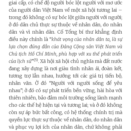
giai cấp, có chế độ người bóc lột người với mơ ước
của người dân Việt Nam về một xã hội tương lai –
trong đó không có sự bóc lột giữa người với người;
ở đó dân chủ thực sự thuộc về nhân dân, do nhân
dân và vì nhân dân. Cố Tổng bí thư khẳng định
điều này chính là “
khát vọng của nhân dân ta, là sự
lựa chọn đúng đắn của Đảng Cộng sản Việt Nam và
Chủ tịch Hồ Chí Minh, phù hợp với xu thế phát triển
(5)
của lịch sử
”
. Xã hội xã hội chủ nghĩa mà đất nước
đang xây dựng là nơi giàu tình nhân ái, đoàn kết,
tương trợ lẫn nhau, hướng tới các giá trị tiến bộ,
nhân văn. Ở đó “Người với người sống để yêu
nhau”; ở đó có sự phát triển bền vững, hài hòa với
thiên nhiên, bảo đảm môi trường sống lành mạnh
cho các thế hệ hiện tại và tương lai; và ở đó không
còn sự áp bức bất công, có hệ thống chính trị mà
quyền lực thực sự thuộc về nhân dân, do nhân dân
và phục vụ lợi ích của nhân dân, chứ không phải