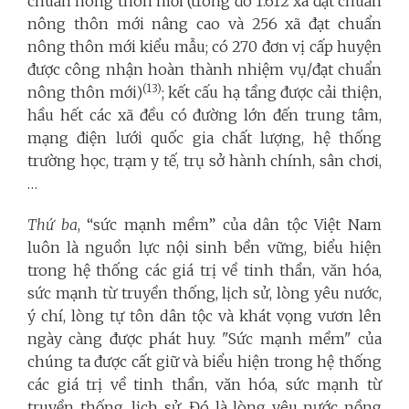
chuẩn nông thôn mới (trong đó 1.612 xã đạt chuẩn
nông thôn mới nâng cao và 256 xã đạt chuẩn
nông thôn mới kiểu mẫu; có 270 đơn vị cấp huyện
được công nhận hoàn thành nhiệm vụ/đạt chuẩn
(13)
nông thôn mới)
; kết cấu hạ tầng được cải thiện,
hầu hết các xã đều có đường lớn đến trung tâm,
mạng điện lưới quốc gia chất lượng, hệ thống
trường học, trạm y tế, trụ sở hành chính, sân chơi,
…
Thứ ba
, “sức mạnh mềm” của dân tộc Việt Nam
luôn là nguồn lực nội sinh bền vững, biểu hiện
trong hệ thống các giá trị về tinh thần, văn hóa,
sức mạnh từ truyền thống, lịch sử, lòng yêu nước,
ý chí, lòng tự tôn dân tộc và khát vọng vươn lên
ngày càng được phát huy. "Sức mạnh mềm" của
chúng ta được cất giữ và biểu hiện trong hệ thống
các giá trị về tinh thần, văn hóa, sức mạnh từ
truyền thống, lịch sử. Đó là lòng yêu nước nồng