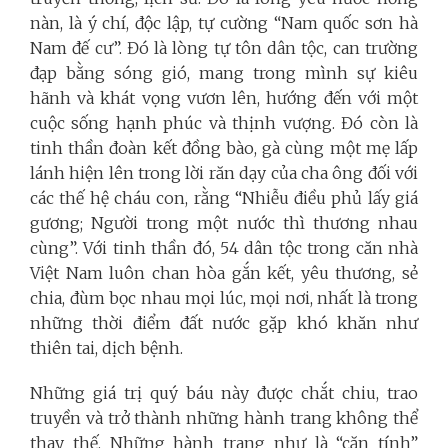
nàn, là ý chí, độc lập, tự cường “Nam quốc sơn hà
Nam đế cư”. Đó là lòng tự tôn dân tộc, can trường
đạp bằng sóng gió, mang trong mình sự kiêu
hãnh và khát vọng vươn lên, hướng đến với một
cuộc sống hạnh phúc và thịnh vượng. Đó còn là
tinh thần đoàn kết đồng bào, gà cùng một mẹ lấp
lánh hiện lên trong lời răn dạy của cha ông đối với
các thế hệ cháu con, rằng “Nhiễu điều phủ lấy giá
gương; Người trong một nước thì thương nhau
cùng”.
Với tinh thần đó, 54 dân tộc trong căn nhà
Việt Nam luôn chan hòa gắn kết, yêu thương, sẻ
chia, đùm bọc nhau mọi lúc, mọi nơi, nhất là trong
những thời điểm đất nước gặp khó khăn như
thiên tai, dịch bệnh.
Những giá trị quý báu này được chắt chiu, trao
truyền và trở thành những hành trang không thể
thay thế. Những hành trang như là “căn tính”