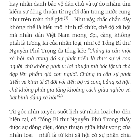
hay nhân danh bảo vệ dân chủ và tự do nhằm tìm
kiếm sự đồng thuận từ người dân trong nước cũng
(3)
như trên toàn thế giới
,… Như vậy, chắc chắn đây
không thể là kiểu mô hình tổ chức, chế độ xã hội
mà nhân dân Việt Nam mong đợi, càng không
phải là tương lai của nhân loại, như cố Tổng Bí thư
Nguyễn Phú Trọng đã tổng kết:
“Chúng ta cần một
xã hội mà trong đó sự phát triển là thực sự vì con
người, chứ không phải vì lợi nhuận mà bóc lột và chà
đạp lên phẩm giá con người. Chúng ta cần sự phát
triển về kinh tế đi đôi với tiến bộ và công bằng xã hội,
chứ không phải gia tăng khoảng cách giàu nghèo và
(4)
bất bình đẳng xã hội”
.
Từ góc nhìn xuyên suốt lịch sử nhân loại cho đến
hiện tại, cố Tổng Bí thư Nguyễn Phú Trọng thấy
được sự đồng điệu, đồng thuận giữa khát vọng của
nhân loại - nhất là từ khi xã hội có sự phân chia