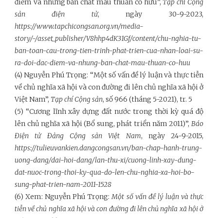
điểm và những bản chất mẫu thuẫn cố hữu”,
Tạp chí Cộng
sản điện tử
, ngày 30-9-2023,
https://www.tapchicongsan.org.vn/media-
story/-/asset_publisher/V8hhp4dK31Gf/content/chu-nghia-tu-
ban-toan-cau-trong-tien-trinh-phat-trien-cua-nhan-loai-su-
ra-doi-dac-diem-va-nhung-ban-chat-mau-thuan-co-huu
(4) Nguyễn Phú Trọng: “Một số vấn đề lý luận và thực tiễn
về chủ nghĩa xã hội và con đường đi lên chủ nghĩa xã hội ở
Việt Nam”,
Tạp chí Cộng sản
, số 966 (tháng 5-2021), tr. 5
(5) “Cương lĩnh xây dựng đất nước trong thời kỳ quá độ
lên chủ nghĩa xã hội (Bổ sung, phát triển năm 2011)”,
Báo
Điện tử Đảng Cộng sản Việt Nam
, ngày 24-9-2015,
https://tulieuvankien.dangcongsan.vn/ban-chap-hanh-trung-
uong-dang/dai-hoi-dang/lan-thu-xi/cuong-linh-xay-dung-
dat-nuoc-trong-thoi-ky-qua-do-len-chu-nghia-xa-hoi-bo-
sung-phat-trien-nam-2011-1528
(6) Xem: Nguyễn Phú Trọng:
Một số vấn đề lý luận và thực
tiễn về chủ nghĩa xã hội và con đường đi lên chủ nghĩa xã hội ở