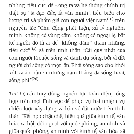
nhũng, tiêu cực, để Đảng ta và hệ thống chính trị
thật sự “là đạo đức, là văn minh”, tiêu biểu cho
(18)
lương tri và phẩm giá con người Việt Nam
trên
nguyên tắc “Chủ động phát hiện, xử lý nghiêm
minh, không có vùng cấm, không có ngoại lệ, bất
kể người đó là ai để “không dám” tham nhũng,
(19)
tiêu cực”
và trên tinh thần “Cái quý nhất của
con người là cuộc sống và danh dự sống, bởi vì đời
người chỉ sống có một lần. Phải sống sao cho khỏi
xót xa ân hận vì những năm tháng đã sống hoài,
(20)
sống phí”
.
Thứ tư
, cần huy động nguồn lực toàn diện, tổng
hợp trên mọi lĩnh vực để phục vụ hai nhiệm vụ
chiến lược xây dựng và bảo vệ đất nước trên tinh
thần “Kết hợp chặt chẽ, hiệu quả giữa kinh tế, văn
hóa, xã hội, đối ngoại với quốc phòng, an ninh và
giữa quốc phòng, an ninh với kinh tế, văn hóa, xã