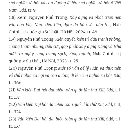
chủ nghĩa xã hội và con đường đi lên chủ nghĩa xã hội ở Việt
Nam
,
Sđd
, tr. 9
(18) Xem: Nguyễn Phú Trọng:
Xây dựng và phát triển nền
văn hóa Việt Nam tiên tiến, đậm đà bản sắc dân tộc
, Nxb.
Chính trị quốc gia Sự thật, Hà Nội, 2024, tr. 46
(19) Nguyễn Phú Trọng:
Kiên quyết, kiên trì đấu tranh phòng,
chống tham nhũng, tiêu cực, góp phần xây dựng Đảng và Nhà
nước ta ngày càng trong sạch, vững mạnh
, Nxb. Chính trị
quốc gia Sự thật, Hà Nội, 2023, tr. 25
(20) Nguyễn Phú Trọng:
Một số vấn đề lý luận và thực tiễn
về chủ nghĩa xã hội và con đường đi lên chủ nghĩa xã hội, Sđd
,
tr. 366
(21)
Văn kiện Đại hội đại biểu toàn quốc lần thứ XIII, Sđd
, t. I,
tr. 157
(22)
Văn kiện Đại hội đại biểu toàn quốc lần thứ XIII, Sđd
, t. II,
tr. 324
(23)
Văn kiện Đại hội đại biểu toàn quốc lần thứ XIII
, Sđd, t. I,
tr. 167