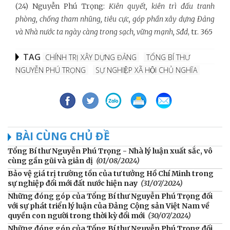
(24) Nguyễn Phú Trọng:
Kiên quyết, kiên trì đấu tranh
phòng, chống tham nhũng, tiêu cực, góp phần xây dựng Đảng
và Nhà nước ta ngày càng trong sạch, vững mạnh, Sđd
, tr. 365
TAG
CHÍNH TRỊ XÂY DỰNG ĐẢNG
TỔNG BÍ THƯ
NGUYỄN PHÚ TRỌNG
SỰ NGHIỆP XÃ HỘI CHỦ NGHĨA
BÀI CÙNG CHỦ ĐỀ
Tổng Bí thư Nguyễn Phú Trọng - Nhà lý luận xuất sắc, vô
cùng gần gũi và giản dị
(01/08/2024)
Bảo vệ giá trị trường tồn của tư tưởng Hồ Chí Minh trong
sự nghiệp đổi mới đất nước hiện nay
(31/07/2024)
Những đóng góp của Tổng Bí thư Nguyễn Phú Trọng đối
với sự phát triển lý luận của Đảng Cộng sản Việt Nam về
quyền con người trong thời kỳ đổi mới
(30/07/2024)
Những đóng góp của Tổng Bí thư Nguyễn Phú Trọng đối