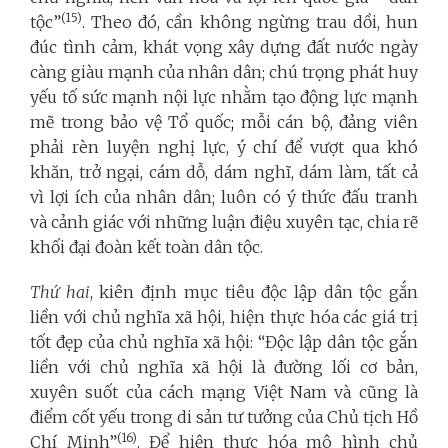
(15)
tộc”
. Theo đó, cần không ngừng trau dồi, hun
đúc tình cảm, khát vọng xây dựng đất nước ngày
càng giàu mạnh của nhân dân; chú trọng phát huy
yếu tố sức mạnh nội lực nhằm tạo động lực mạnh
mẽ trong bảo vệ Tổ quốc
;
mỗi cán bộ, đảng viên
phải rèn luyện nghị lực, ý chí để vượt qua khó
khăn, trở ngại, cám dỗ, dám nghĩ, dám làm, tất cả
vì lợi ích của nhân dân; luôn có ý thức đấu tranh
và cảnh giác với những luận điệu xuyên tạc, chia rẽ
khối đại đoàn kết toàn dân tộc.
Thứ hai
, kiên định mục tiêu độc lập dân tộc gắn
liền với chủ nghĩa xã hội, hiện thực hóa các giá trị
tốt đẹp của chủ nghĩa xã hội: “Độc lập dân tộc gắn
liền với chủ nghĩa xã hội là đường lối cơ bản,
xuyên suốt của cách mạng Việt Nam và cũng là
điểm cốt yếu trong di sản tư tưởng của Chủ tịch Hồ
(16)
Chí Minh”
. Để hiện thực hóa mô hình chủ