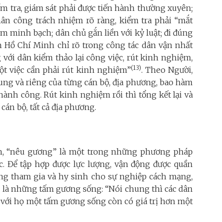
m tra, giám sát phải được tiến hành thường xuyên;
hân công trách nhiệm rõ ràng, kiểm tra phải “mắt
m minh bạch; dân chủ gắn liền với kỷ luật; đi đúng
ch Hồ Chí Minh chỉ rõ trong công tác dân vận nhất
g với dân kiểm thảo lại công việc, rút kinh nghiệm,
(13)
t việc cần phải rút kinh nghiệm”
. Theo Người,
g và riêng của từng cán bộ, địa phương, bao hàm
ành công. Rút kinh nghiệm rồi thì tổng kết lại và
án bộ, tất cả địa phương.
h, “nêu gương” là một trong những phương pháp
c. Để tập hợp được lực lượng, vận động được quần
àng tham gia và hy sinh cho sự nghiệp cách mạng,
i là những tấm gương sống: “Nói chung thì các dân
 với họ một tấm gương sống còn có giá trị hơn một