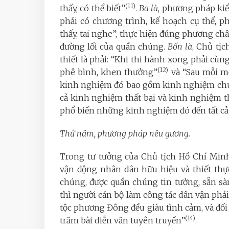
(11)
thấy, có thể biết”
.
Ba là
, phương pháp kiể
phải có chương trình, kế hoạch cụ thể, p
thấy, tai nghe”, thực hiện đúng phương châ
đường lối của quần chúng.
Bốn là
, Chủ tị
thiết là phải: “Khi thi hành xong phải cùn
(12)
phê bình, khen thưởng”
và “Sau mỗi mộ
kinh nghiệm đó bao gồm kinh nghiệm chun
cả kinh nghiệm thất bại và kinh nghiệm th
phổ biến những kinh nghiệm đó đến tất cả c
Thứ năm, phương pháp nêu gương.
Trong tư tưởng của Chủ tịch Hồ Chí Min
vận động nhân dân hữu hiệu và thiết thự
chúng, được quần chúng tin tưởng, sẵn s
thì người cán bộ làm công tác dân vận phả
tộc phương Đông đều giàu tình cảm, và đối
(14)
trăm bài diễn văn tuyên truyền”
.