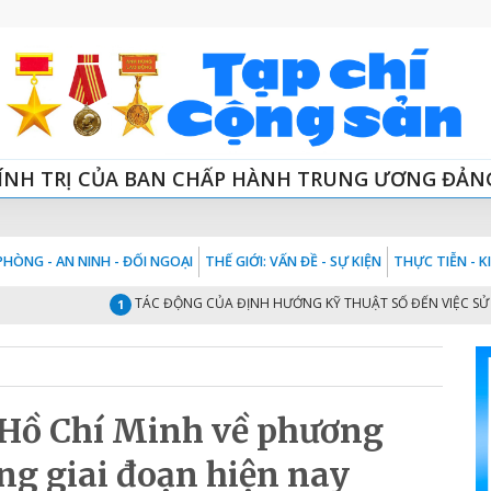
ÍNH TRỊ CỦA BAN CHẤP HÀNH TRUNG ƯƠNG ĐẢN
HÒNG - AN NINH - ĐỐI NGOẠI
THẾ GIỚI: VẤN ĐỀ - SỰ KIỆN
THỰC TIỄN - 
TÁC ĐỘNG CỦA ĐỊNH HƯỚNG KỸ THUẬT SỐ ĐẾN VIỆC SỬ DỤNG
1
 Hồ Chí Minh về phương
ng giai đoạn hiện nay