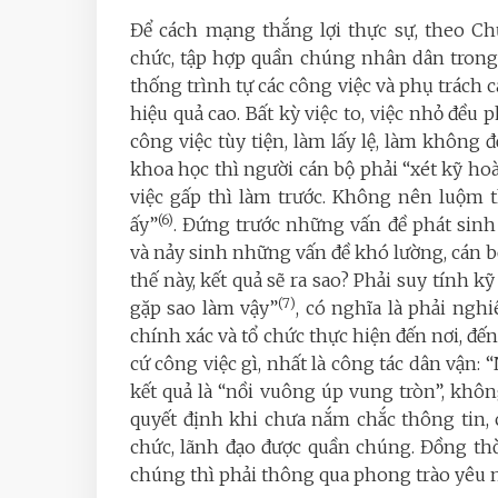
Để cách mạng thắng lợi thực sự, theo Ch
chức, tập hợp quần chúng nhân dân trong 
thống trình tự các công việc và phụ trách c
hiệu quả cao. Bất kỳ việc to, việc nhỏ đều
công việc tùy tiện, làm lấy lệ, làm không
khoa học thì người cán bộ phải “xét kỹ ho
việc gấp thì làm trước. Không nên luộm 
(6)
ấy”
. Đứng trước những vấn đề phát sinh 
và nảy sinh những vấn đề khó lường, cán bộ 
thế này, kết quả sẽ ra sao? Phải suy tính k
(7)
gặp sao làm vậy”
, có nghĩa là phải nghi
chính xác và tổ chức thực hiện đến nơi, đến
cứ công việc gì, nhất là công tác dân vận:
kết quả là “nồi vuông úp vung tròn”, khôn
quyết định khi chưa nắm chắc thông tin,
chức, lãnh đạo được quần chúng. Đồng th
chúng thì phải thông qua phong trào yêu n