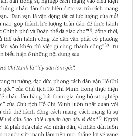
nhân dân trong sự nghiệp cách mạng vào điều kiện
 chúng nhân dân thực hiện được vai trò cách mạng
ận. “Dân vận là vận động tất cả lực lượng của
mỗi
 nào, góp thành lực lượng toàn dân, để thực hành
(1)
c Chính phủ và Đoàn thể đã giao cho”
; đồng thời,
hủ thể tiến hành công tác dân vận phải có phương
(2)
“dân vận khéo thì việc gì cũng thành công”
. Tư
n biểu hiện ở những nội dung sau:
Hồ Chí Minh là “lấy dân làm gốc”.
h trong tư tưởng, đạo đức, phong cách dân vận Hồ Chí
 gốc” của Chủ tịch Hồ Chí Minh trong thực hiện
à để nhân dân hăng hái tham gia, ủng hộ sự nghiệp
c” của Chủ tịch Hồ Chí Minh luôn nhất quán với
à chủ thể hành động cách mạng; cách mạng là sự
(3)
đều vì dân. Bao nhiêu quyền hạn đều vì dân”
. Người
” là phải dựa chắc vào nhân dân, vì nhân dân luôn
 cội nguồn sức mạnh làm nên mọi thắng lợi vẻ vang