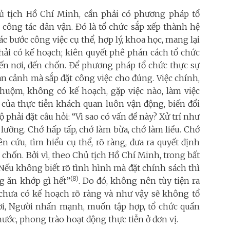
ủ tịch Hồ Chí Minh, cần phải có phương pháp tổ
công tác dân vận. Đó là tổ chức sắp xếp thành hệ
ác bước công việc cụ thể, hợp lý, khoa học, mang lại
 phải có kế hoạch; kiên quyết phê phán cách tổ chức
 đến nơi, đến chốn. Để phương pháp tổ chức thực sự
àn cảnh mà sắp đặt công việc cho đúng. Việc chính,
thuộm, không có kế hoạch, gặp việc nào, làm việc
của thực tiễn khách quan luôn vận động, biến đổi
phải đặt câu hỏi: “Vì sao có vấn đề này? Xử trí như
ỹ lưỡng. Chớ hấp tấp, chớ làm bừa, chớ làm liều. Chớ
ên cứu, tìm hiểu cụ thể, rõ ràng, đưa ra quyết định
 chốn. Bởi vì, theo Chủ tịch Hồ Chí Minh, trong bất
 “Nếu không biết rõ tình hình mà đặt chính sách thì
(8)
g ăn khớp gì hết”
. Do đó, không nên tùy tiện ra
 chưa có kế hoạch rõ ràng và như vậy sẽ không tổ
ời, Người nhấn mạnh, muốn tập hợp, tổ chức quần
ước, phong trào hoạt động thực tiễn ở đơn vị.