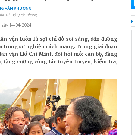
̣NG VĂN KHƯƠNG
ính trị, Bộ Quốc phòng
 ngày 14-04-2024
n vận luôn là sợi chỉ đỏ soi sáng, dẫn đường
ta trong sự nghiệp cách mạng. Trong giai đoạn
dân vận Hồ Chí Minh đòi hỏi mỗi cán bộ, đảng
 tăng cường công tác tuyên truyền, kiểm tra,