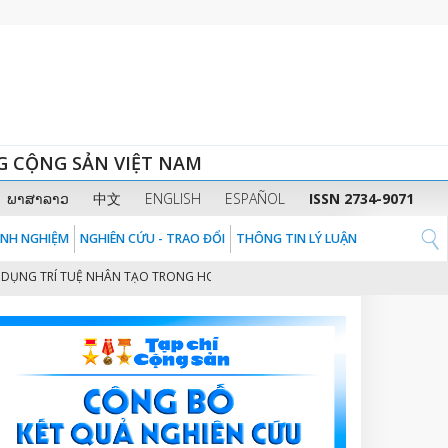
G CỘNG SẢN VIỆT NAM
ພາສາລາວ
中文
ENGLISH
ESPAÑOL
ISSN 2734-9071
KINH NGHIỆM
NGHIÊN CỨU - TRAO ĐỔI
THÔNG TIN LÝ LUẬN
 TRÍ TUỆ NHÂN TẠO TRONG HOẠT ĐỘNG QUẢN TRỊ NGUỒN NHÂN LỰC CỦA CÁ