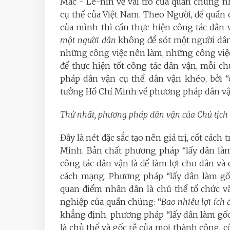
Mác - Lê-nin về vai trò của quần chúng 
cụ thể của Việt Nam. Theo Người, để quần
của mình thì cần thực hiện công tác dân v
một người dân
không để sót một người dân
những công việc nên làm, những công việ
để thực hiện tốt công tác dân vận, mỗi c
pháp dân vận cụ thể, dân vận khéo, bởi 
tưởng Hồ Chí Minh về phương pháp dân vậ
Thứ nhất, phương pháp dân vận của Chủ tịch 
Đây là nét đặc sắc tạo nên giá trị, cốt các
Minh. Bản chất phương pháp “lấy dân làm
công tác dân vận là để làm lợi cho dân v
cách mạng. Phương pháp “lấy dân làm gố
quan điểm nhân dân là chủ thể tổ chức v
nghiệp của quần chúng: “
Bao nhiêu lợi ích 
khẳng định, phương pháp “lấy dân làm gốc
là chủ thể và gốc rễ của mọi thành công,