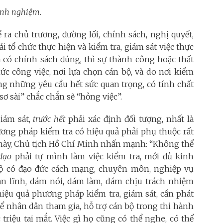
kinh nghiệm.
 ra chủ trương, đường lối, chính sách, nghị quyết,
i tổ chức thực hiện và kiểm tra, giám sát việc thực
ã có chính sách đúng, thì sự thành công hoặc thất
hức công việc, nơi lựa chọn cán bộ, và do nơi kiểm
rong những yêu cầu hết sức quan trọng, có tính chất
sơ sài” chắc chắn sẽ “hỏng việc”.
giám sát,
trước hết
phải xác định đối tượng, nhất là
ương pháp kiểm tra có hiệu quả phải phụ thuộc rất
m này, Chủ tịch Hồ Chí Minh nhấn mạnh: “Không thể
đạo
phải tự mình làm việc kiểm tra, mới đủ kinh
bộ có đạo đức cách mạng, chuyên môn, nghiệp vụ
bản lĩnh, dám nói, dám làm, dám chịu trách nhiệm
hiệu quả phương pháp kiểm tra, giám sát, cần phát
để nhân dân tham gia, hỗ trợ cán bộ trong thi hành
triệu tai mắt. Việc gì họ cũng có thể nghe, có thể