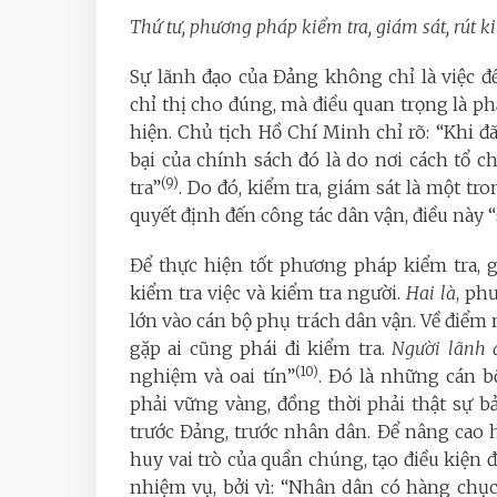
Thứ tư, phương pháp kiểm tra, giám sát, rút 
Sự lãnh đạo của Đảng không chỉ là việc đề
chỉ thị cho đúng, mà điều quan trọng là phả
hiện. Chủ tịch Hồ Chí Minh chỉ rõ: “Khi đ
bại của chính sách đó là do nơi cách tổ c
(9)
tra”
. Do đó, kiểm tra, giám sát là một t
quyết định đến công tác dân vận, điều này “
Để thực hiện tốt phương pháp kiểm tra, 
kiểm tra việc và kiểm tra người.
Hai là
, ph
lớn vào cán bộ phụ trách dân vận. Về điể
gặp ai cũng phái đi kiểm tra.
Người lãnh 
(10)
nghiệm và oai tín”
. Đó là những cán 
phải vững vàng, đồng thời phải thật sự 
trước Đảng, trước nhân dân. Để nâng cao 
huy vai trò của quần chúng, tạo điều kiện 
nhiệm vụ, bởi vì: “Nhân dân có hàng chục 