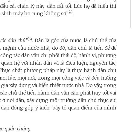
đầu cái chân lý này: dân rất tốt. Lúc họ đã hiểu thì
(4)
y sinh mấy họ cũng không sợ”
.
(5)
ước dân chủ”
. Dân là gốc của nước, là chủ thể của
n mệnh của nước nhà, do đó, dân chủ là tiền đề để
công tác dân vận chi phối thái độ, hành vi, phương
quan hệ với nhân dân và là điều kiện, nguyên tắc,
 Thực chất phương pháp này là thực hành dân chủ
ọi lúc, mọi nơi, trong mọi công việc và đều hướng
 gia xây dựng và kiến thiết nước nhà. Do vậy, trong
các chủ thể tiến hành dân vận cần phát huy tốt vai
 ở nơi dân, xây dựng môi trường dân chủ thực sự,
dạn đóng góp ý kiến, bày tỏ quan điểm của mình
ạo quần chúng.