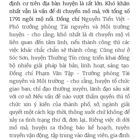
định cư trên địa bàn huyện là rất lớn. Khó khăn
nhất vẫn là vấn đề di chuyển mồ mả, với tổng số
1.791 ngôi mộ nổi. Đồng chí
Nguyễn Tiến Việt -
Phó trưởng phòng Tài nguyên và Môi trường
huyện - cho rằng, khó nhất là di chuyển mộ vì
liên quan đến tâm linh, nếu thành công thì các
việc khác chắc chắn sẽ thành công. Cũng như ở
Sóc Sơn, huyện Thường Tín cũng triển khai đồng
bộ nhiều giải pháp bài bản, linh hoạt, sáng tạo.
Đồng chí Phạm Văn Tập - Trưởng phòng Tài
nguyên và Môi trường - cho rằng, huyện tổ chức
giao ban, chỉ đạo thường xuyên, lãnh đạo sâu sát
với cơ sở. Nếu vấn đề nào vượt thẩm quyền thì tổ
chức xin ý kiến của thành phố, sở, ngành giải
quyết một cách kịp thời, thông suốt chứ không để
xảy ra tình trạng thư đi, đơn lại... Riêng việc di dời
mồ mả, huyện ra thông báo kế hoạch, tuyên
truyền vận động, tập trung vào đảng viên, gia đình