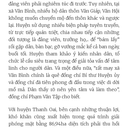
đảng viên phải nghiêm túc đi trước. Tuy nhiên, tại
xã Văn Bình, nhiều hộ dân thôn Văn Giáp, Văn Hội
không muốn chuyển mộ đến thôn khác và ngược
lại. Huyện sử dụng nhiều biện pháp tuyên truyền,
từ trực tiếp quán triệt, chia nhau tiếp cận những
đối tượng là đảng viên, trưởng họ,... để “bám lấy”
rồi gặp dân, bàn bạc, gỡ vướng mắc kể cả ban ngày,
buổi tối. Huyện tham khảo ý kiến nhân dân, tổ
chức lễ cầu siêu trang trọng để giải tỏa vấn đề tâm
linh cho người dân. Và một điều nữa, “rất may xã
Văn Bình chính là quê đồng chí Bí thư Huyện ủy
và đồng chí đã tiên phong đi đầu trong việc di dời
mồ mả. Dân thấy rõ nên yên tâm và làm theo”,
đồng chí Phạm Văn Tập cho biết.
Với huyện Thanh Oai, bên cạnh những thuận lợi,
khó khăn cũng xuất hiện trong quá trình giải
phóng mặt bằng 86,94ha diện tích phải thu hồi