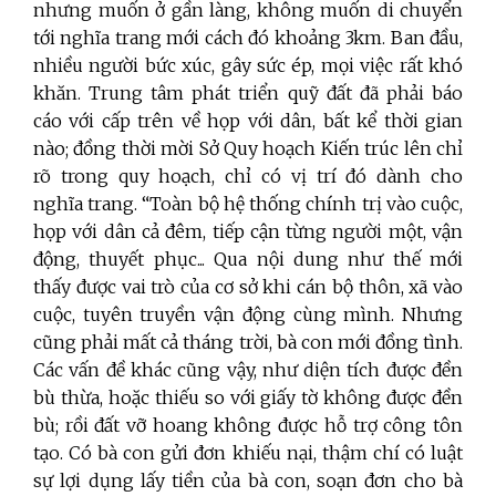
nhưng muốn ở gần làng, không muốn di chuyển
tới nghĩa trang mới cách đó khoảng 3km. Ban đầu,
nhiều người bức xúc, gây sức ép, mọi việc rất khó
khăn. Trung tâm phát triển quỹ đất đã phải báo
cáo với cấp trên về họp với dân, bất kể thời gian
nào; đồng thời mời Sở Quy hoạch Kiến trúc lên chỉ
rõ trong quy hoạch, chỉ có vị trí đó dành cho
nghĩa trang. “Toàn bộ hệ thống chính trị vào cuộc,
họp với dân cả đêm, tiếp cận từng người một, vận
động, thuyết phục... Qua nội dung như thế mới
thấy được vai trò của cơ sở khi cán bộ thôn, xã vào
cuộc, tuyên truyền vận động cùng mình. Nhưng
cũng phải mất cả tháng trời, bà con mới đồng tình.
Các vấn đề khác cũng vậy, như diện tích được đền
bù thừa, hoặc thiếu so với giấy tờ không được đền
bù; rồi đất vỡ hoang không được hỗ trợ công tôn
tạo. Có bà con gửi đơn khiếu nại, thậm chí có luật
sự lợi dụng lấy tiền của bà con, soạn đơn cho bà