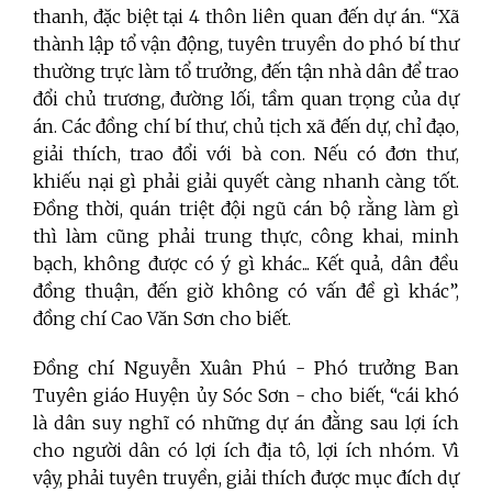
thanh, đặc biệt tại 4 thôn liên quan đến dự án. “Xã
thành lập tổ vận động, tuyên truyền do phó bí thư
thường trực làm tổ trưởng, đến tận nhà dân để trao
đổi chủ trương, đường lối, tầm quan trọng của dự
án. Các đồng chí bí thư, chủ tịch xã đến dự, chỉ đạo,
giải thích, trao đổi với bà con. Nếu có đơn thư,
khiếu nại gì phải giải quyết càng nhanh càng tốt.
Đồng thời, quán triệt đội ngũ cán bộ rằng làm gì
thì làm cũng phải trung thực, công khai, minh
bạch, không được có ý gì khác... Kết quả, dân đều
đồng thuận, đến giờ không có vấn đề gì khác”,
đồng chí Cao Văn Sơn cho biết.
Đồng chí Nguyễn Xuân Phú - Phó trưởng Ban
Tuyên giáo Huyện ủy Sóc Sơn - cho biết, “cái khó
là dân suy nghĩ có những dự án đằng sau lợi ích
cho người dân có lợi ích địa tô, lợi ích nhóm. Vì
vậy, phải tuyên truyền, giải thích được mục đích dự