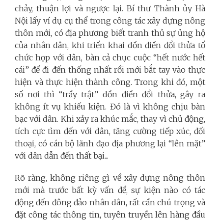
chảy, thuận lợi và ngược lại. Bí thư Thành ủy Hà
Nội lấy ví dụ cụ thể trong công tác xây dựng nông
thôn mới, có địa phương biết tranh thủ sự ủng hộ
của nhân dân, khi triển khai dồn điền đổi thửa tổ
chức họp với dân, bàn cả chục cuộc “hết nước hết
cái” để đi đến thống nhất rồi mới bắt tay vào thực
hiện và thực hiện thành công. Trong khi đó, một
số nơi thì “trầy trật” dồn điền đổi thửa, gây ra
không ít vụ khiếu kiện. Đó là vì không chịu bàn
bạc với dân. Khi xảy ra khúc mắc, thay vì chủ động,
tích cực tìm đến với dân, tăng cường tiếp xúc, đối
thoại, có cán bộ lãnh đạo địa phương lại “lên mặt”
với dân dẫn đến thất bại...
Rõ ràng, không riêng gì về xây dựng nông thôn
mới mà trước bất kỳ vấn đề, sự kiện nào có tác
động đến đông đảo nhân dân, rất cần chú trọng và
đặt công tác thông tin, tuyên truyền lên hàng đầu