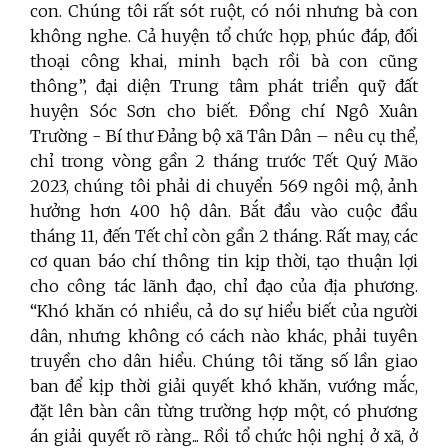
con. Chúng tôi rất sót ruột, có nói nhưng bà con
không nghe. Cả huyện tổ chức họp, phúc đáp, đối
thoại công khai, minh bạch rồi bà con cũng
thông”, đại diện Trung tâm phát triển quỹ đất
huyện Sóc Sơn cho biết. Đồng chí Ngô Xuân
Trường - Bí thư Đảng bộ xã Tân Dân – nêu cụ thể,
chỉ trong vòng gần 2 tháng trước Tết Quý Mão
2023, chúng tôi phải di chuyển 569 ngôi mộ, ảnh
hưởng hơn 400 hộ dân. Bắt đầu vào cuộc đầu
tháng 11, đến Tết chỉ còn gần 2 tháng. Rất may, các
cơ quan báo chí thông tin kịp thời, tạo thuận lợi
cho công tác lãnh đạo, chỉ đạo của địa phương.
“Khó khăn có nhiều, cả do sự hiểu biết của người
dân, nhưng không có cách nào khác, phải tuyên
truyền cho dân hiểu. Chúng tôi tăng số lần giao
ban để kịp thời giải quyết khó khăn, vướng mắc,
đặt lên bàn cân từng trường hợp một, có phương
án giải quyết rõ ràng... Rồi tổ chức hội nghị ở xã, ở