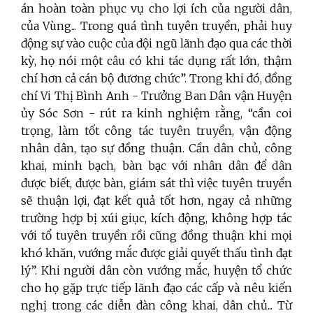
án hoàn toàn phục vụ cho lợi ích của người dân,
của Vùng... Trong quá tình tuyên truyền, phải huy
động sự vào cuộc của đội ngũ lãnh đạo qua các thời
kỳ, họ nói một câu có khi tác dụng rất lớn, thậm
chí hơn cả cán bộ đương chức”. Trong khi đó, đồng
chí Vi Thị Bình Anh - Trưởng Ban Dân vận Huyện
ủy Sóc Sơn - rút ra kinh nghiệm rằng, “cần coi
trọng, làm tốt công tác tuyên truyền, vận động
nhân dân, tạo sự đồng thuận. Cần dân chủ, công
khai, minh bạch, bàn bạc với nhân dân để dân
được biết, được bàn, giám sát thì việc tuyên truyền
sẽ thuận lợi, đạt kết quả tốt hơn, ngay cả những
trường hợp bị xúi giục, kích động, không hợp tác
với tổ tuyên truyền rồi cũng đồng thuận khi mọi
khó khăn, vướng mắc được giải quyết thấu tình đạt
lý”. Khi người dân còn vướng mắc, huyện tổ chức
cho họ gặp trực tiếp lãnh đạo các cấp và nêu kiến
nghị trong các diễn đàn công khai, dân chủ... Từ