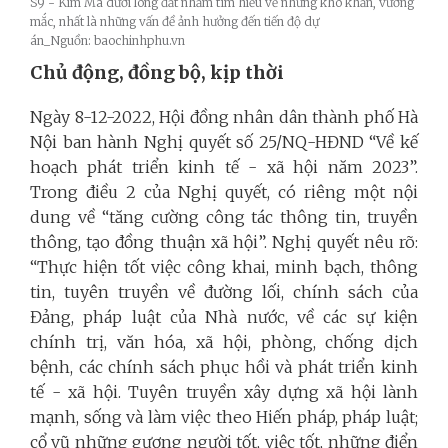
S9 - Kim Mã dưới lòng đất nhằm tìm hiểu về những khó khăn, vướng
mắc, nhất là những vấn đề ảnh hưởng đến tiến độ dự
án_Nguồn: baochinhphu.vn
Chủ động, đồng bộ, kịp thời
Ngày 8-12-2022, Hội đồng nhân dân thành phố Hà
Nội ban hành Nghị quyết số 25/NQ-HĐND “Về kế
hoạch phát triển kinh tế - xã hội năm 2023”.
Trong điều 2 của Nghị quyết, có riêng một nội
dung về “tăng cường công tác thông tin, truyền
thông, tạo đồng thuận xã hội”. Nghị quyết nêu rõ:
“Thực hiện tốt việc công khai, minh bạch, thông
tin, tuyên truyền về đường lối, chính sách của
Đảng, pháp luật của Nhà nước, về các sự kiện
chính trị, văn hóa, xã hội, phòng, chống dịch
bệnh, các chính sách phục hồi và phát triển kinh
tế - xã hội. Tuyên truyền xây dựng xã hội lành
mạnh, sống và làm việc theo Hiến pháp, pháp luật;
cổ vũ những gương người tốt, việc tốt, những điển