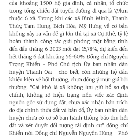
của khoảng 1.500 hộ gia đình, cá nhân, tổ chức
trong tổng chiều dài tuyến đường đi qua là 7,9km
thuộc 6 xã. Trong khi các xã Bình Minh, Thanh
Thùy, Tam Hưng, Bích Hòa, Mỹ Hưng về cơ bản
không xảy ra vấn đề gì lớn thì tại xã Cự Khê, tỷ lệ
hoàn thành công tác giải phóng mặt bằng tính
đến đầu tháng 6-2023 mới đạt 15,78%, dự kiến đến
hết tháng 6 đạt khoảng 56-60%. Đồng chí Nguyễn
Trọng Khiển - Phó Chủ tịch Ủy ban nhân dân
huyện Thanh Oai - cho biết, còn những hộ dân
khiếu kiện về bồi thường, chưa đồng ý mức giá bồi
thường. “Cái khó là xã không lưu giữ hồ sơ địa
chính, không rõ hiện trạng nên việc xác định
nguồn gốc sử dụng đất, chưa xác nhận bản trích
đo địa chính thửa đất và bản đồ, Ủy ban nhân dân
huyện chưa có cơ sở ban hành thông báo thu hồi
đất và xét duyệt đối tượng tái định cư”, đồng chí
Khiển nói. Đồng chí Nguyễn Nguyên Hùng - Phó