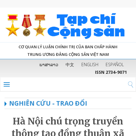
CƠ QUAN LÝ LUẬN CHÍNH TRỊ CỦA BAN CHẤP HÀNH
TRUNG ƯƠNG ĐẢNG CỘNG SẢN VIỆT NAM
ພາສາລາວ
中文
ENGLISH
ESPAÑOL
ISSN 2734-9071
NGHIÊN CỨU - TRAO ĐỔI
Hà Nội chú trọng truyền
thông tạo đồng thuận xã