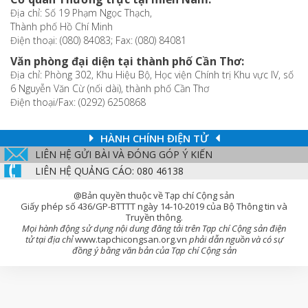
Địa chỉ: Số 19 Phạm Ngọc Thạch,
Thành phố Hồ Chí Minh
Điện thoại: (080) 84083; Fax: (080) 84081
Văn phòng đại diện tại thành phố Cần Thơ:
Địa chỉ: Phòng 302, Khu Hiệu Bộ, Học viện Chính trị Khu vực IV, số
6 Nguyễn Văn Cừ (nối dài), thành phố Cần Thơ
Điện thoại/Fax: (0292) 6250868
HÀNH CHÍNH ĐIỆN TỬ
LIÊN HỆ GỬI BÀI VÀ ĐÓNG GÓP Ý KIẾN
LIÊN HỆ QUẢNG CÁO: 080 46138
@Bản quyền thuộc về Tạp chí Cộng sản
Giấy phép số 436/GP-BTTTT ngày 14-10-2019 của Bộ Thông tin và
Truyền thông.
Mọi hành động sử dụng nội dung đăng tải trên Tạp chí Cộng sản điện
tử tại địa chỉ
www.tapchicongsan.org.vn
phải dẫn nguồn và có sự
đồng ý bằng văn bản của Tạp chí Cộng sản