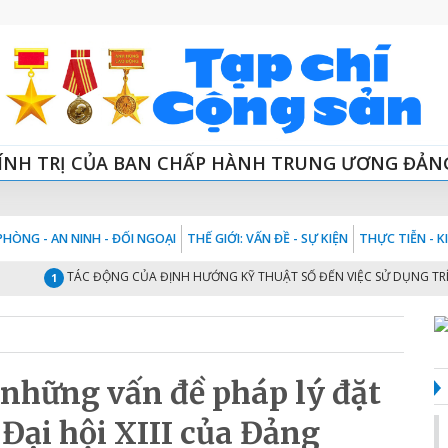
ÍNH TRỊ CỦA BAN CHẤP HÀNH TRUNG ƯƠNG ĐẢN
HÒNG - AN NINH - ĐỐI NGOẠI
THẾ GIỚI: VẤN ĐỀ - SỰ KIỆN
THỰC TIỄN - 
TÁC ĐỘNG CỦA ĐỊNH HƯỚNG KỸ THUẬT SỐ ĐẾN VIỆC SỬ DỤNG TRÍ TU
1
 những vấn đề pháp lý đặt
 Đại hội XIII của Đảng