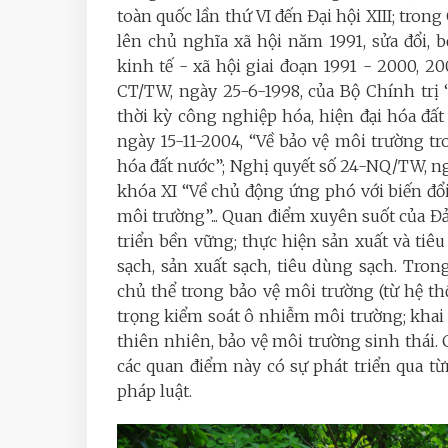
toàn quốc lần thứ VI đến Đại hội XIII; tron
lên chủ nghĩa xã hội năm 1991, sửa đổi, 
kinh tế - xã hội giai đoạn 1991 - 2000, 20
CT/TW, ngày 25-6-1998, của Bộ Chính trị 
thời kỳ công nghiệp hóa, hiện đại hóa đất
ngày 15-11-2004, “Về bảo vệ môi trường t
hóa đất nước”; Nghị quyết số 24-NQ/TW, 
khóa XI “Về chủ động ứng phó với biến đổi
môi trường”... Quan điểm xuyên suốt của Đ
triển bền vững; thực hiện sản xuất và ti
sạch, sản xuất sạch, tiêu dùng sạch. Tro
chủ thể trong bảo vệ môi trường (từ hệ th
trọng kiểm soát ô nhiễm môi trường; khai t
thiên nhiên, bảo vệ môi trường sinh thái.
các quan điểm này có sự phát triển qua từ
pháp luật.