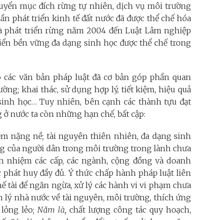
huyển mục đích rừng tự nhiên, dịch vụ môi trường
n phát triển kinh tế đất nước đã được thể chế hóa
và phát triển rừng năm 2004 đến Luật Lâm nghiệp
riển bền vững đa dạng sinh học được thể chế trong
 các văn bản pháp luật đã cơ bản góp phần quan
ng; khai thác, sử dụng hợp lý, tiết kiệm, hiệu quả
 sinh học… Tuy nhiên, bên cạnh các thành tựu đạt
g ở nước ta còn những hạn chế, bất cập:
m nặng nề; tài nguyên thiên nhiên, đa dạng sinh
ng của người dân trong môi trường trong lành chưa
ách nhiệm các cấp, các ngành, cộng đồng và doanh
 phát huy đầy đủ. Ý thức chấp hành pháp luật liên
hế tài để ngăn ngừa, xử lý các hành vi vi phạm chưa
 lý nhà nước về tài nguyên, môi trường, thích ứng
 lỏng lẻo;
Năm là,
chất lượng công tác quy hoạch,