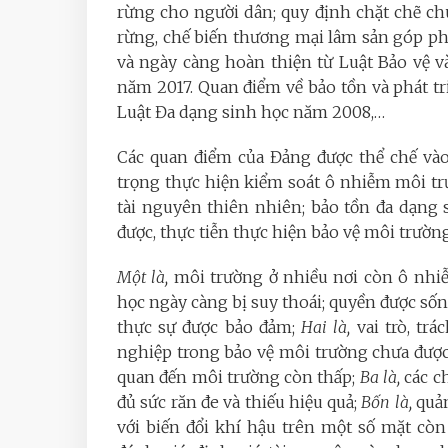
rừng cho người dân; quy định chặt chẽ c
rừng, chế biến thương mại lâm sản góp phầ
và ngày càng hoàn thiện từ Luật Bảo vệ 
năm 2017. Quan điểm về bảo tồn và phát t
Luật Đa dạng sinh học năm 2008,…
Các quan điểm của Đảng được thể chế vào
trọng thực hiện kiểm soát ô nhiễm môi trườ
tài nguyên thiên nhiên; bảo tồn đa dạng
được, thực tiễn thực hiện bảo vệ môi trườn
Một là,
môi trường ở nhiều nơi còn ô nhiễ
học ngày càng bị suy thoái; quyền được số
thực sự được bảo đảm;
Hai là,
vai trò, tr
nghiệp trong bảo vệ môi trường chưa được
quan đến môi trường còn thấp;
Ba là,
các c
đủ sức răn đe và thiếu hiệu quả;
Bốn là,
quản
với biến đổi khí hậu trên một số mặt còn