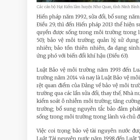
Các cán bộ Hạt Kiểm lâm huyện Nho Quan, tỉnh Ninh Bình
Hiến pháp năm 1992, sửa đổi, bổ sung năm
Điều 29, thì đến Hiến pháp 2013 thể hiện
quyền được sống trong môi trường trong là
50); bảo vệ môi trường; quản lý, sử dụn
nhiên; bảo tồn thiên nhiên, đa dạng sin
ứng phó với biến đổi khí hậu (Điều 63).
Luật Bảo vệ môi trường năm 1993 đến Lu
trường năm 2014 và nay là Luật Bảo vệ mô
rệt quan điểm của Đảng về bảo vệ môi trư
trường qua các lần sửa đổi, thay thế, Nhà 
kiểm soát ô nhiễm môi trường; tăng cường
trường; bổ sung nguyên tắc bảo đảm phát
sống trong môi trường trong lành và chủ đ
Việc coi trọng bảo vệ tài nguyên nước đư
Luật Tài nguyên nước năm 1998 đến Luật 