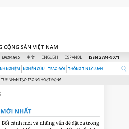
G CỘNG SẢN VIỆT NAM
ພາສາລາວ
中文
ENGLISH
ESPAÑOL
ISSN 2734-9071
KINH NGHIỆM
NGHIÊN CỨU - TRAO ĐỔI
THÔNG TIN LÝ LUẬN
Ệ NHÂN TẠO TRONG HOẠT ĐỘNG QUẢN TRỊ NGUỒN NHÂN LỰC CỦA CÁC DOANH
MỚI NHẤT
Bối cảnh mới và những vấn đề đặt ra trong