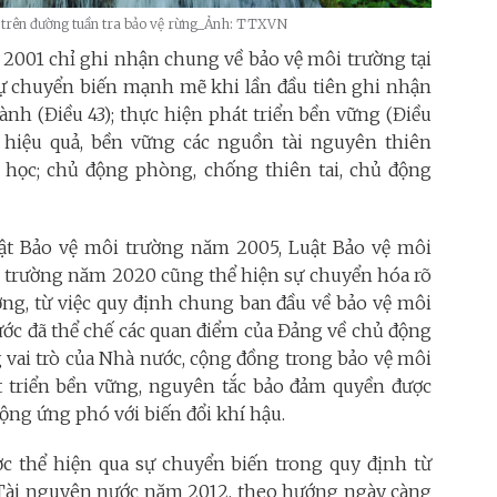
 trên đường tuần tra bảo vệ rừng_Ảnh: TTXVN
 2001 chỉ ghi nhận chung về bảo vệ môi trường tại
 sự chuyển biến mạnh mẽ khi lần đầu tiên ghi nhận
nh (Điều 43); thực hiện phát triển bền vững (Điều
g hiệu quả, bền vững các nguồn tài nguyên thiên
h học; chủ động phòng, chống thiên tai, chủ động
ật Bảo vệ môi trường năm 2005, Luật Bảo vệ môi
i trường năm 2020 cũng thể hiện sự chuyển hóa rõ
ờng, từ việc quy định chung ban đầu về bảo vệ môi
nước đã thể chế các quan điểm của Đảng về chủ động
 vai trò của Nhà nước, cộng đồng trong bảo vệ môi
 triển bền vững, nguyên tắc bảo đảm quyền được
ộng ứng phó với biến đổi khí hậu.
ợc thể hiện qua sự chuyển biến trong quy định từ
Tài nguyên nước năm 2012, theo hướng ngày càng