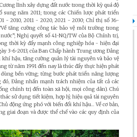
g Cương lĩnh xây dựng đất nước trong thời kỳ quá độ
bổ sung năm 2011; trong các Chiến lược phát triển
01 - 2010, 2011 - 2020, 2021 - 2030; Chỉ thị số 36-
“
Về tăng cường công tác bảo vệ môi trường trong
 nước”;
Nghị quyết số 41-NQ/TW của Bộ Chính trị,
rong thời kỳ đẩy mạnh công nghiệp hóa - hiện đại
ngày 3-6-2013, của Ban Chấp hành Trung ương Đảng
 khí hậu, tăng cường quản lý tài nguyên và bảo vệ
ảng từ năm 1991 đến nay là thúc đẩy thực hiện phát
êu dùng bền vững; từng bước phát triển năng lượng
ng đó, Đảng nhấn mạnh trách nhiệm của tất cả các
ống chính trị đến toàn xã hội, mọi công dân). Chú
hác sử dụng tiết kiệm, hợp lý, hiệu quả tài nguyên
 Chủ động ứng phó với biến đổi khí hậu… Về cơ bản,
ng giai đoạn và được thể chế vào các quy định của