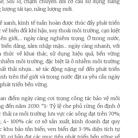
hế;
Sáu là,
chậm chuyển đổi cơ cấu sử dụng năng
 lượng tái tạo, năng lượng mới.
ế xanh, kinh tế tuần hoàn được thúc đẩy phát triển
về biến đổi khí hậu, suy thoái môi trường, cạn kiệt
ên giới,… ngày càng nghiêm trọng. Ở trong nước,
ước biển dâng, xâm nhập mặn… ngày càng nhanh, với
thức về khai thác, sử dụng hiệu quả, bền vững
ô nhiễm môi trường, đặc biệt là ô nhiễm môi trường
ất thải nhựa… sẽ tác động nặng nề đến phát triển
ảnh trên thế giới và trong nước đặt ra yêu cầu ngày
 phát triển bền vững.
quan điểm ngày càng coi trọng công tác bảo vệ môi
ng
đến năm 2030: “1- Tỷ lệ che phủ rừng ổn định ở
c thải ra môi trường lưu vực các sông đạt trên 70%;
; 4- 100% các cơ sở sản xuất, kinh doanh đạt quy
c khu bảo tồn biển, ven biển đạt 3-5% diện tích tự
0, cơ bản đạt các mục tiêu phát triển bền vững về