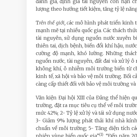
đánh giá, định giá tài nguyên còn hạn c
lượng theo hướng tiết kiệm, tăng tỷ lệ năng
T
rên thế giới, c
ác mô hình phát triển kinh t
mạnh mẽ tại nhiều quốc gia. Các thách thức 
tài nguyên, sử dụng nguồn nước xuyên bi
thiên tai, dịch bệnh, biến đổi khí hậu, n
cường độ mạnh, khó lường. Những thách 
nguồn nước, tài nguyên, đất đai và xử lý 
không khí, ô nhiễm môi trường biển từ ch
kinh tế, xã hội và bảo vệ môi trường. Bối c
càng cấp thiết đối với bảo vệ môi trường và
Văn kiện
Đại hội XIII của Đảng thể hiện 
trường, đặt ra mục tiêu cụ thể về môi trườ
mức 42%; 2- Tỷ lệ xử lý và tái sử dụng nướ
3- Giảm 9% lượng phát thải khí nhà kính
chuẩn về môi trường; 5- Tăng diện tích cá
(1)
nhiên vùng biển quốc gia”
. “
Đến năm 203