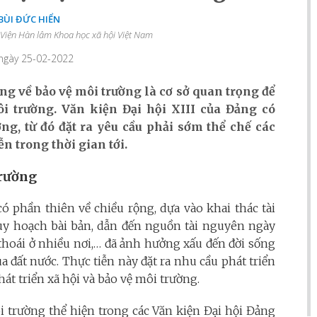
 BÙI ĐỨC HIỂN
 Viện Hàn lâm Khoa học xã hội Việt Nam
 ngày 25-02-2022
ng về bảo vệ môi trường là cơ sở quan trọng để
i trường. Văn kiện Đại hội XIII của Đảng có
ng, từ đó đặt ra yêu cầu phải sớm thể chế các
n trong thời gian tới.
trường
có phần thiên về chiều rộng, dựa vào khai thác tài
quy hoạch bài bản, dẫn đến nguồn tài nguyên ngày
 thoái ở nhiều nơi,… đã ảnh hưởng xấu đến đời sống
a đất nước. Thực tiễn này đặt ra nhu cầu phát triển
hát triển xã hội và bảo vệ môi trường.
i trường thể hiện trong các Văn kiện Đại hội Đảng