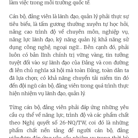
làm việc trong môi trường quốc tế.
Cán bộ, đảng viên là lãnh đạo, quản lý phải thực sự
tiêu biểu, là tấm gương thường xuyên tự học hỏi,
nâng cao trình độ về chuyên môn, nghiệp vụ,
năng lực lãnh đạo, kỹ năng quản lý, khả năng sử
dụng công nghệ, ngoại ngữ… Bên cạnh đó, phải
luôn có bản lĩnh chính trị vững vàng, tin tưởng
tuyệt đối vào sự lãnh đạo của Đảng và con đường
đi lên chủ nghĩa xã hội mà toàn Đảng, toàn dân ta
đã lựa chọn; có khả năng chuyển tải niềm tin đó
đến đội ngũ cán bộ, đảng viên trong quá trình thực
hiện nhiệm vụ lãnh đạo, quản lý.
Từng cán bộ, đảng viên phải đáp ứng những yêu
cầu cụ thể về năng lực, trình độ và các phẩm chất
theo Nghị quyết số 26-NQ/TW, coi đó là những
phẩm chất nền tảng để người cán bộ, đảng
viênđược đáp ứng yêu cầu nhiệm vụ trong thời kỳ