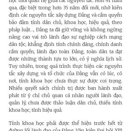
học mối quan hệ giữa các nguyên tắc. Hơn 91 năm
qua, đặc biệt trong hơn 35 năm đổi mới, nhờ kiên
định các nguyên tắc xây dựng Đảng và cầm quyền
bảo đảm tính dân chủ, khoa học, hiệu quả, theo
pháp luật…, Đảng ta đã giữ vững và không ngừng
nâng cao vai trò lãnh đạo sự nghiệp cách mạng
dân tộc, khẳng định tính chính đáng, chính danh
cầm quyền, lãnh đạo toàn Đảng, toàn dân ta đạt
được những thành tựu to lớn, có ý nghĩa lịch sử.
Tuy nhiên, trong quá trình thực hiện các nguyên
tắc xây dựng và tổ chức của Đảng vẫn có lúc, có
nơi, tính khoa học chưa thực sự được coi trọng.
Nhiều quyết sách chính trị được ban hành xuất
phát từ ý chí chủ quan cá nhân người lãnh đạo,
quản lý, chưa được thảo luận dân chủ, thiếu tính
khoa học, tính hiệu quả.
Tính khoa học phải được thể hiện trước hết từ
đường lối lãnh đạo của Đảng. Văn kiện Đại hội XIII