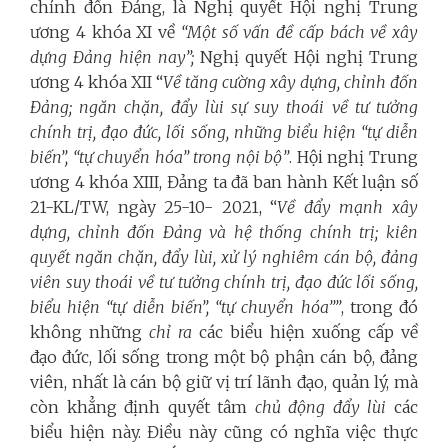
chỉnh đốn Đảng, là Nghị quyết Hội nghị Trung
ương 4
khóa XI về
“Một số vấn đề cấp bách về xây
dựng Đảng hiện nay”;
Nghị quyết Hội nghị Trung
ương 4
khóa XII “
Về tăng cường xây dựng, chỉnh đốn
Đảng; ngăn chặn, đẩy lùi sự suy thoái về tư tưởng
chính trị, đạo đức, lối sống, những biểu hiện “tự diễn
biến”, “tự chuyển hóa” trong nội bộ”
. Hội nghị Trung
ương 4 khóa XIII, Đảng ta đã ban hành Kết luận số
21-KL/TW,
ngày 25-10- 2021
,
“
Về đẩy mạnh xây
dựng, chỉnh đốn Đảng và hệ thống chính trị; kiên
quyết ngăn chặn, đẩy lùi, xử lý nghiêm cán bộ, đảng
viên suy thoái về tư tưởng chính trị, đạo đức lối sống,
biểu hiện “tự diễn biến”, “tự chuyển hóa””
, trong đó
không những
chỉ ra
các biểu hiện xuống cấp về
đạo đức, lối sống trong một bộ phận cán bộ, đảng
viên, nhất là cán bộ giữ vị trí lãnh đạo, quản lý, mà
còn khẳng định quyết tâm
chủ động đẩy lùi
các
biểu hiện này. Điều này cũng có nghĩa việc thực