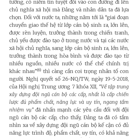
tưởng, có niềm tin tuyệt đối vào con đường đi lên
chủ nghĩa xã hội mà Đảng và nhân dân ta đã lựa
chọn. Đối với nước ta,
những năm tới là “
giai đoạn
chuyển giao thế hệ từ lớp cán bộ sinh ra, lớn lên,
được rèn luyện, trưởng thành trong chiến tranh,
chủ yếu được đào tạo ở trong nước và tại các nước
xã hội chủ nghĩa, sang lớp cán bộ sinh ra, lớn lên,
trưởng thành trong h
òa
bình và được đào tạo từ
nhiều nguồn, nhiều nước có thể chế chính trị
(6)
khác nhau
”
thì càng cần coi trọng nhân tố con
người
.
Nghị quyết
số 26-NQ/TW
,
ngày 19
-
5
-
2018
,
của
Hội nghị Trung ương 7 khóa XII,
“V
ề tập trung
xây dựng đội ngũ cán bộ các cấp, nhất là cấp chiến
lược đủ phẩm chất, năng lực và uy tín, ngang tầm
nhiệm vụ”
đã nhấn mạnh các yêu cầu đối với đội
ngũ cán bộ các cấp, cho thấy, Đảng ta đã có tầm
nhìn xa về xây dựng đội ngũ cán bộ kế cận có đủ
năng lực trình độ, phẩm chất, uy tín, có khả năng