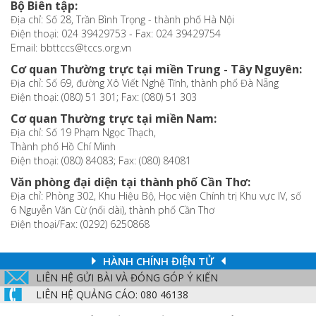
Bộ Biên tập:
Địa chỉ: Số 28, Trần Bình Trọng - thành phố Hà Nội
Điện thoại: 024 39429753 - Fax: 024 39429754
Email: bbttccs@tccs.org.vn
Cơ quan Thường trực tại miền Trung - Tây Nguyên:
Địa chỉ: Số 69, đường Xô Viết Nghệ Tĩnh, thành phố Đà Nẵng
Điện thoại: (080) 51 301; Fax: (080) 51 303
Cơ quan Thường trực tại miền Nam:
Địa chỉ: Số 19 Phạm Ngọc Thạch,
Thành phố Hồ Chí Minh
Điện thoại: (080) 84083; Fax: (080) 84081
Văn phòng đại diện tại thành phố Cần Thơ:
Địa chỉ: Phòng 302, Khu Hiệu Bộ, Học viện Chính trị Khu vực IV, số
6 Nguyễn Văn Cừ (nối dài), thành phố Cần Thơ
Điện thoại/Fax: (0292) 6250868
HÀNH CHÍNH ĐIỆN TỬ
LIÊN HỆ GỬI BÀI VÀ ĐÓNG GÓP Ý KIẾN
LIÊN HỆ QUẢNG CÁO: 080 46138