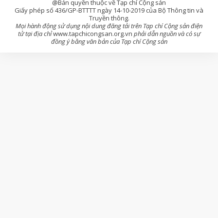
@Bản quyền thuộc về Tạp chí Cộng sản
Giấy phép số 436/GP-BTTTT ngày 14-10-2019 của Bộ Thông tin và
Truyền thông.
Mọi hành động sử dụng nội dung đăng tải trên Tạp chí Cộng sản điện
tử tại địa chỉ
www.tapchicongsan.org.vn
phải dẫn nguồn và có sự
đồng ý bằng văn bản của Tạp chí Cộng sản