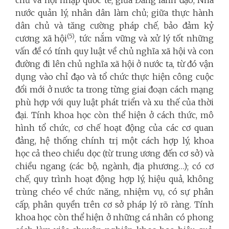
chủ và hội nhập quốc tế; giữa Đảng lãnh đạo, Nhà
nước quản lý, nhân dân làm chủ; giữa thực hành
dân chủ và tăng cường pháp chế, bảo đảm kỷ
(5)
cương xã hội
, tức nắm vững và xử lý tốt những
vấn đề có tính quy luật về chủ nghĩa xã hội và con
đường đi lên chủ nghĩa xã hội ở nước ta, từ đó vận
dụng vào chỉ đạo và tổ chức thực hiện công cuộc
đổi mới ở nước ta trong từng giai đoạn cách mạng
phù hợp với quy luật phát triển và xu thế của thời
đại. Tính khoa học còn thể hiện ở cách thức, mô
hình tổ chức, cơ chế hoạt động của các cơ quan
đảng, hệ thống chính trị một cách hợp lý, khoa
học cả theo chiều dọc (từ trung ương đến cơ sở) và
chiều ngang (các bộ, ngành, địa phương…); có cơ
chế, quy trình hoạt động hợp lý, hiệu quả, không
trùng chéo về chức năng, nhiệm vụ, có sự phân
cấp, phân quyền trên cơ sở pháp lý rõ ràng. Tính
khoa học còn thể hiện ở những cá nhân có phong