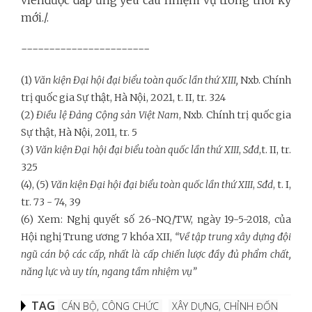
mới./.
-----------------------
(1)
Văn kiện Đại hội đại biểu toàn quốc lần thứ XIII,
Nxb. Chính
trị quốc gia Sự thật, Hà Nội, 2021, t. II, tr. 324
(2)
Điều lệ Đảng Cộng sản Việt Nam
, Nxb. Chính trị quốc gia
Sự thật, Hà Nội, 2011, tr. 5
(3)
Văn kiện Đại hội đại biểu toàn quốc lần thứ XIII
,
Sđd
,t. II, tr.
325
(4), (5)
Văn kiện Đại hội đại biểu toàn quốc lần thứ XIII
,
Sđd
, t. I,
tr. 73 - 74, 39
(6) Xem: Nghị quyết
số 26-NQ/TW, ngày 19-5-2018, của
Hội nghị Trung ương 7 khóa XII,
“V
ề tập trung xây dựng đội
ngũ cán bộ các cấp, nhất là cấp chiến lược đầy đủ phẩm chất,
năng lực và uy tín, ngang tầm nhiệm vụ”
TAG
CÁN BỘ, CÔNG CHỨC
XÂY DỰNG, CHỈNH ĐỐN