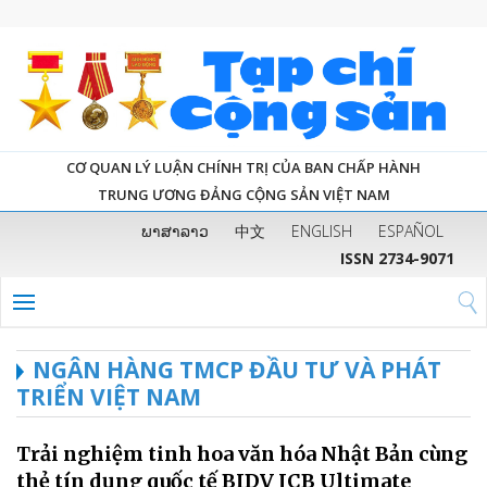
CƠ QUAN LÝ LUẬN CHÍNH TRỊ CỦA BAN CHẤP HÀNH
TRUNG ƯƠNG ĐẢNG CỘNG SẢN VIỆT NAM
ພາສາລາວ
中文
ENGLISH
ESPAÑOL
ISSN 2734-9071
NGÂN HÀNG TMCP ĐẦU TƯ VÀ PHÁT
TRIỂN VIỆT NAM
Trải nghiệm tinh hoa văn hóa Nhật Bản cùng
thẻ tín dụng quốc tế BIDV JCB Ultimate