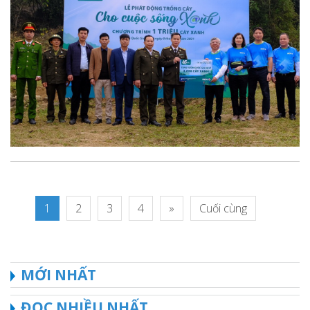
1
2
3
4
»
Cuối cùng
MỚI NHẤT
ĐỌC NHIỀU NHẤT