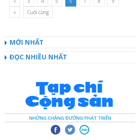
‹‹
3
4
5
6
7
8
9
»
Cuối cùng
MỚI NHẤT
ĐỌC NHIỀU NHẤT
NHỮNG CHẶNG ĐƯỜNG PHÁT TRIỂN