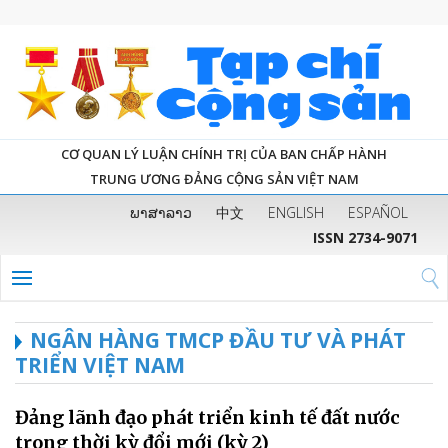
CƠ QUAN LÝ LUẬN CHÍNH TRỊ CỦA BAN CHẤP HÀNH
TRUNG ƯƠNG ĐẢNG CỘNG SẢN VIỆT NAM
ພາສາລາວ
中文
ENGLISH
ESPAÑOL
ISSN 2734-9071
NGÂN HÀNG TMCP ĐẦU TƯ VÀ PHÁT
TRIỂN VIỆT NAM
Đảng lãnh đạo phát triển kinh tế đất nước
trong thời kỳ đổi mới (kỳ 2)