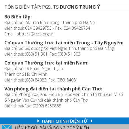
TỔNG BIÊN TẬP: PGS, TS
DƯƠNG TRUNG Ý
Bộ Biên tập:
Địa chỉ: Số 28, Trần Bình Trọng - thành phố Hà Nội
Điện thoại: 024 39429753 - Fax: 024 39429754
Email: bbttccs@tccs.org.vn
Cơ quan Thường trực tại miền Trung - Tây Nguyên:
Địa chỉ: Số 69, đường Xô Viết Nghệ Tĩnh, thành phố Đà Nẵng
Điện thoại: (080) 51 301; Fax: (080) 51 303
Cơ quan Thường trực tại miền Nam:
Địa chỉ: Số 19 Phạm Ngọc Thạch,
Thành phố Hồ Chí Minh
Điện thoại: (080) 84083; Fax: (080) 84081
Văn phòng đại diện tại thành phố Cần Thơ:
Địa chỉ: Phòng 302, Khu Hiệu Bộ, Học viện Chính trị Khu vực IV, số
6 Nguyễn Văn Cừ (nối dài), thành phố Cần Thơ
Điện thoại/Fax: (0292) 6250868
HÀNH CHÍNH ĐIỆN TỬ
LIÊN HỆ GỬI BÀI VÀ ĐÓNG GÓP Ý KIẾN