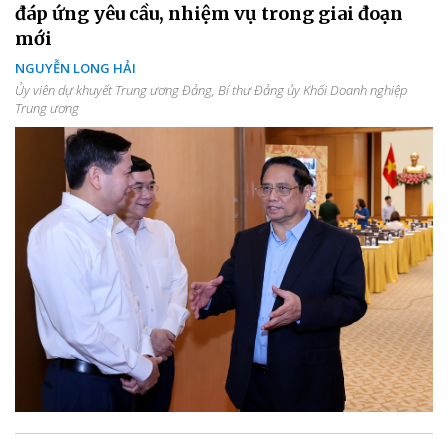
đáp ứng yêu cầu, nhiệm vụ trong giai đoạn
mới
NGUYỄN LONG HẢI
Ủy viên dự khuyết Trung ương Đảng, Bí thư Đảng ủy Khối Doanh nghiệp
Trung ương