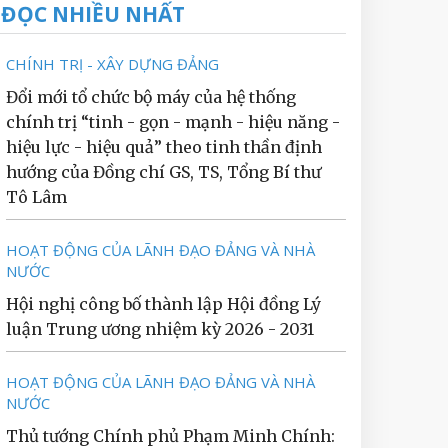
ĐỌC NHIỀU NHẤT
CHÍNH TRỊ - XÂY DỰNG ĐẢNG
Đổi mới tổ chức bộ máy của hệ thống
chính trị “tinh - gọn - mạnh - hiệu năng -
hiệu lực - hiệu quả” theo tinh thần định
hướng của Đồng chí GS, TS, Tổng Bí thư
Tô Lâm
HOẠT ĐỘNG CỦA LÃNH ĐẠO ĐẢNG VÀ NHÀ
NƯỚC
Hội nghị công bố thành lập Hội đồng Lý
luận Trung ương nhiệm kỳ 2026 - 2031
HOẠT ĐỘNG CỦA LÃNH ĐẠO ĐẢNG VÀ NHÀ
NƯỚC
Thủ tướng Chính phủ Phạm Minh Chính: