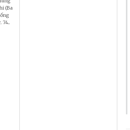
chúng
hi (Ba
hống
74...