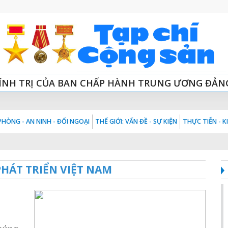
ÍNH TRỊ CỦA BAN CHẤP HÀNH TRUNG ƯƠNG ĐẢN
HÒNG - AN NINH - ĐỐI NGOẠI
THẾ GIỚI: VẤN ĐỀ - SỰ KIỆN
THỰC TIỄN - 
HÁT TRIỂN VIỆT NAM