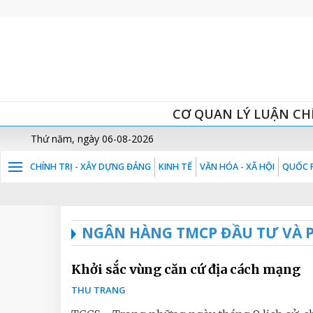
CƠ QUAN LÝ LUẬN CH
Thứ năm, ngày 06-08-2026
CHÍNH TRỊ - XÂY DỰNG ĐẢNG
KINH TẾ
VĂN HÓA - XÃ HỘI
QUỐC P
NGÂN HÀNG TMCP ĐẦU TƯ VÀ P
Khởi sắc vùng căn cứ địa cách mạng
THU TRANG