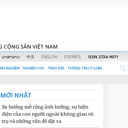
G CỘNG SẢN VIỆT NAM
ພາສາລາວ
中文
ENGLISH
ESPAÑOL
ISSN 2734-9071
KINH NGHIỆM
NGHIÊN CỨU - TRAO ĐỔI
THÔNG TIN LÝ LUẬN
MỚI NHẤT
Xu hướng mở rộng ảnh hưởng, sự hiện
diện của con người ngoài không gian vũ
trụ và những vấn đề đặt ra