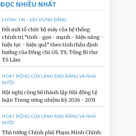
ĐỌC NHIỀU NHẤT
CHÍNH TRỊ - XÂY DỰNG ĐẢNG
Đổi mới tổ chức bộ máy của hệ thống
chính trị “tinh - gọn - mạnh - hiệu năng -
hiệu lực - hiệu quả” theo tinh thần định
hướng của Đồng chí GS, TS, Tổng Bí thư
Tô Lâm
HOẠT ĐỘNG CỦA LÃNH ĐẠO ĐẢNG VÀ NHÀ
NƯỚC
Hội nghị công bố thành lập Hội đồng Lý
luận Trung ương nhiệm kỳ 2026 - 2031
HOẠT ĐỘNG CỦA LÃNH ĐẠO ĐẢNG VÀ NHÀ
NƯỚC
Thủ tướng Chính phủ Phạm Minh Chính: