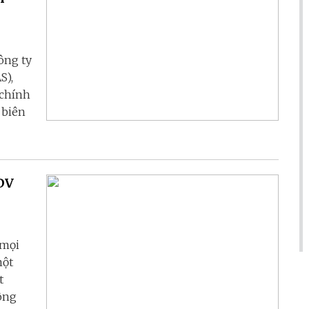
ông ty
S),
 chính
 biên
IDV
 mọi
một
t
ông