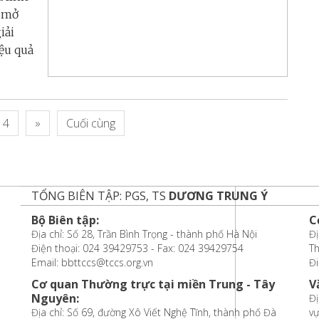
g mở
iải
ệu quả
4
»
Cuối cùng
TỔNG BIÊN TẬP: PGS, TS
DƯƠNG TRUNG Ý
Bộ Biên tập:
C
Địa chỉ: Số 28, Trần Bình Trọng - thành phố Hà Nội
Đị
Điện thoại: 024 39429753 - Fax: 024 39429754
T
Email: bbttccs@tccs.org.vn
Đi
Cơ quan Thường trực tại miền Trung - Tây
V
Nguyên:
Đị
Địa chỉ: Số 69, đường Xô Viết Nghệ Tĩnh, thành phố Đà
vự