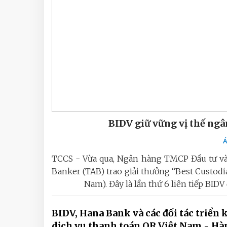
BIDV giữ vững vị thế ngâ
Á
TCCS - Vừa qua, Ngân hàng TMCP Đầu tư và 
Banker (TAB) trao giải thưởng “Best Custodi
Nam). Đây là lần thứ 6 liên tiếp BID
BIDV, Hana Bank và các đối tác triển 
dịch vụ thanh toán QR Việt Nam - Hà