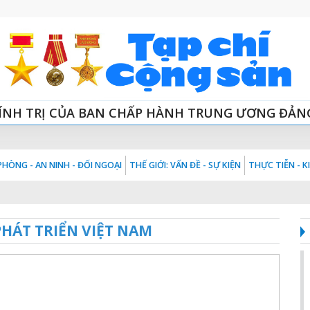
ÍNH TRỊ CỦA BAN CHẤP HÀNH TRUNG ƯƠNG ĐẢN
HÒNG - AN NINH - ĐỐI NGOẠI
THẾ GIỚI: VẤN ĐỀ - SỰ KIỆN
THỰC TIỄN - 
HÁT TRIỂN VIỆT NAM