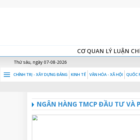
CƠ QUAN LÝ LUẬN CH
Thứ sáu, ngày 07-08-2026
CHÍNH TRỊ - XÂY DỰNG ĐẢNG
KINH TẾ
VĂN HÓA - XÃ HỘI
QUỐC P
NGÂN HÀNG TMCP ĐẦU TƯ VÀ P