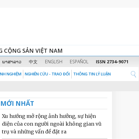
G CỘNG SẢN VIỆT NAM
ພາສາລາວ
中文
ENGLISH
ESPAÑOL
ISSN 2734-9071
KINH NGHIỆM
NGHIÊN CỨU - TRAO ĐỔI
THÔNG TIN LÝ LUẬN
MỚI NHẤT
Xu hướng mở rộng ảnh hưởng, sự hiện
diện của con người ngoài không gian vũ
trụ và những vấn đề đặt ra