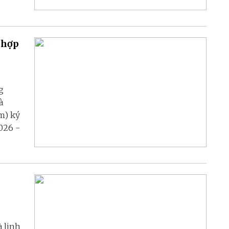
 hợp
g
à
m) ký
026 -
à linh