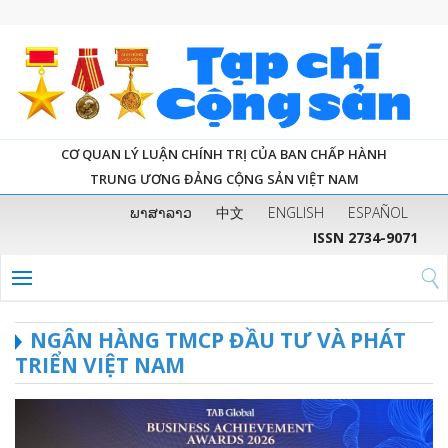
CƠ QUAN LÝ LUẬN CHÍNH TRỊ CỦA BAN CHẤP HÀNH
TRUNG ƯƠNG ĐẢNG CỘNG SẢN VIỆT NAM
ພາສາລາວ
中文
ENGLISH
ESPAÑOL
ISSN 2734-9071
NGÂN HÀNG TMCP ĐẦU TƯ VÀ PHÁT
TRIỂN VIỆT NAM