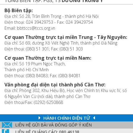
TỔNG BIÊN TẬP: PGS, TS
DƯƠNG TRUNG Ý
Bộ Biên tập:
Địa chỉ: Số 28, Trần Bình Trọng - thành phố Hà Nội
Điện thoại: 024 39429753 - Fax: 024 39429754
Email: bbttccs@tccs.org.vn
Cơ quan Thường trực tại miền Trung - Tây Nguyên:
Địa chỉ: Số 69, đường Xô Viết Nghệ Tĩnh, thành phố Đà Nẵng
Điện thoại: (080) 51 301; Fax: (080) 51 303
Cơ quan Thường trực tại miền Nam:
Địa chỉ: Số 19 Phạm Ngọc Thạch,
Thành phố Hồ Chí Minh
Điện thoại: (080) 84083; Fax: (080) 84081
Văn phòng đại diện tại thành phố Cần Thơ:
Địa chỉ: Phòng 302, Khu Hiệu Bộ, Học viện Chính trị Khu vực IV, số
6 Nguyễn Văn Cừ (nối dài), thành phố Cần Thơ
Điện thoại/Fax: (0292) 6250868
HÀNH CHÍNH ĐIỆN TỬ
LIÊN HỆ GỬI BÀI VÀ ĐÓNG GÓP Ý KIẾN
LIÊN HỆ QUẢNG CÁO: 080 46138