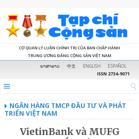
CƠ QUAN LÝ LUẬN CHÍNH TRỊ CỦA BAN CHẤP HÀNH
TRUNG ƯƠNG ĐẢNG CỘNG SẢN VIỆT NAM
ພາສາລາວ
中文
ENGLISH
ESPAÑOL
ISSN 2734-9071
NGÂN HÀNG TMCP ĐẦU TƯ VÀ PHÁT
TRIỂN VIỆT NAM
VietinBank và MUFG