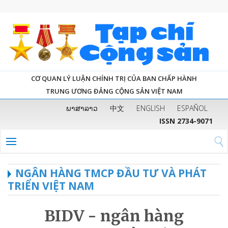
CƠ QUAN LÝ LUẬN CHÍNH TRỊ CỦA BAN CHẤP HÀNH
TRUNG ƯƠNG ĐẢNG CỘNG SẢN VIỆT NAM
ພາສາລາວ
中文
ENGLISH
ESPAÑOL
ISSN 2734-9071
NGÂN HÀNG TMCP ĐẦU TƯ VÀ PHÁT
TRIỂN VIỆT NAM
BIDV - ngân hàng