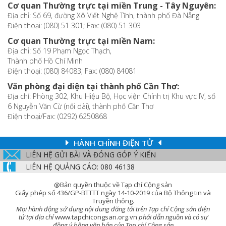
Cơ quan Thường trực tại miền Trung - Tây Nguyên:
Địa chỉ: Số 69, đường Xô Viết Nghệ Tĩnh, thành phố Đà Nẵng
Điện thoại: (080) 51 301; Fax: (080) 51 303
Cơ quan Thường trực tại miền Nam:
Địa chỉ: Số 19 Phạm Ngọc Thạch,
Thành phố Hồ Chí Minh
Điện thoại: (080) 84083; Fax: (080) 84081
Văn phòng đại diện tại thành phố Cần Thơ:
Địa chỉ: Phòng 302, Khu Hiệu Bộ, Học viện Chính trị Khu vực IV, số
6 Nguyễn Văn Cừ (nối dài), thành phố Cần Thơ
Điện thoại/Fax: (0292) 6250868
HÀNH CHÍNH ĐIỆN TỬ
LIÊN HỆ GỬI BÀI VÀ ĐÓNG GÓP Ý KIẾN
LIÊN HỆ QUẢNG CÁO: 080 46138
@Bản quyền thuộc về Tạp chí Cộng sản
Giấy phép số 436/GP-BTTTT ngày 14-10-2019 của Bộ Thông tin và
Truyền thông.
Mọi hành động sử dụng nội dung đăng tải trên Tạp chí Cộng sản điện
tử tại địa chỉ
www.tapchicongsan.org.vn
phải dẫn nguồn và có sự
đồng ý bằng văn bản của Tạp chí Cộng sản