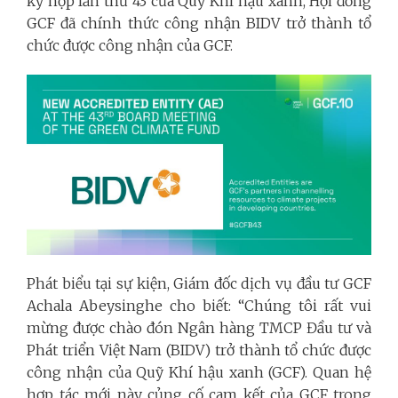
kỳ họp lần thứ 43 của Quỹ Khí hậu xanh, Hội đồng
GCF đã chính thức công nhận BIDV trở thành tổ
chức được công nhận của GCF.
Phát biểu tại sự kiện, Giám đốc dịch vụ đầu tư GCF
Achala Abeysinghe cho biết: “Chúng tôi rất vui
mừng được chào đón Ngân hàng TMCP Đầu tư và
Phát triển Việt Nam (BIDV) trở thành tổ chức được
công nhận của Quỹ Khí hậu xanh (GCF). Quan hệ
hợp tác mới này củng cố cam kết của GCF trong