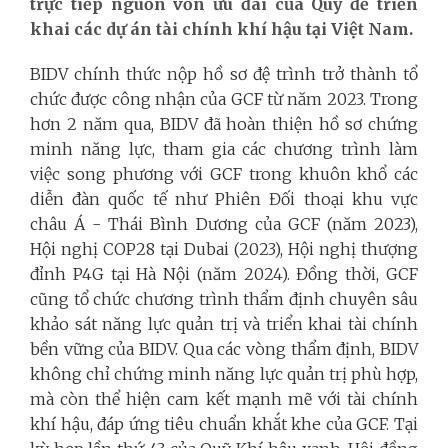
trực tiếp nguồn vốn ưu đãi của Quỹ để triển
khai các dự án tài chính khí hậu tại Việt Nam.
BIDV chính thức nộp hồ sơ đệ trình trở thành tổ
chức được công nhận của GCF từ năm 2023. Trong
hơn 2 năm qua, BIDV đã hoàn thiện hồ sơ chứng
minh năng lực, tham gia các chương trình làm
việc song phương với GCF trong khuôn khổ các
diễn đàn quốc tế như Phiên Đối thoại khu vực
châu Á - Thái Bình Dương của GCF (năm 2023),
Hội nghị COP28 tại Dubai (2023), Hội nghị thượng
đỉnh P4G tại Hà Nội (năm 2024). Đồng thời, GCF
cũng tổ chức chương trình thẩm định chuyên sâu
khảo sát năng lực quản trị và triển khai tài chính
bền vững của BIDV. Qua các vòng thẩm định, BIDV
không chỉ chứng minh năng lực quản trị phù hợp,
mà còn thể hiện cam kết mạnh mẽ với tài chính
khí hậu, đáp ứng tiêu chuẩn khắt khe của GCF. Tại