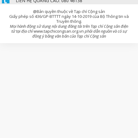
LIÊN HỆ QUẢNG CÁO: 080 46138
@Bản quyền thuộc về Tạp chí Cộng sản
Giấy phép số 436/GP-BTTTT ngày 14-10-2019 của Bộ Thông tin và
Truyền thông.
Mọi hành động sử dụng nội dung đăng tải trên Tạp chí Cộng sản điện
tử tại địa chỉ
www.tapchicongsan.org.vn
phải dẫn nguồn và có sự
đồng ý bằng văn bản của Tạp chí Cộng sản