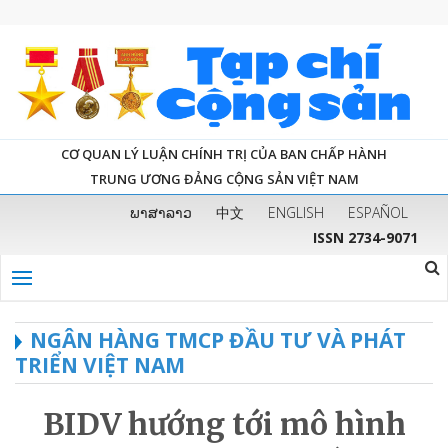
CƠ QUAN LÝ LUẬN CHÍNH TRỊ CỦA BAN CHẤP HÀNH
TRUNG ƯƠNG ĐẢNG CỘNG SẢN VIỆT NAM
ພາສາລາວ
中文
ENGLISH
ESPAÑOL
ISSN 2734-9071
NGÂN HÀNG TMCP ĐẦU TƯ VÀ PHÁT
TRIỂN VIỆT NAM
BIDV hướng tới mô hình