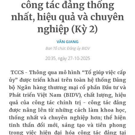
công tác đảng thống
nhất, hiệu quả và chuyên
nghiệp (Kỳ 2)
VÂN GIANG
Ban Tổ chức Đảng ủy BIDV
20:35, ngày 27-10-2025
TCCS - T
hông qua mô hình “Tổ giúp việc cấp
ủy” được triển khai trên toàn hệ thống Đảng
bộ
Ngân hàng t
hương mại cổ phần
Đầu tư và
Phát triển Việt Nam (BIDV)
, chất lượng, hiệu
quả của công tác chính trị - công tác đảng
được nâng lên từ những
cách làm khoa học,
thống nhất và chuyên nghiệp hơn
; thể hiện
tinh thần đổi mới, sáng tạo và tiên phong
trong việc hiện đại hóa công tác
đ
ảng
tại