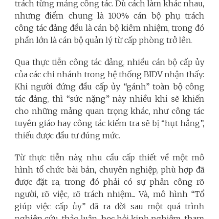
trách từng mảng công tác. Dù cách làm khác nhau,
nhưng điểm chung là 100% cán bộ phụ trách
công tác đảng đều là cán bộ kiêm nhiệm, trong đó
phần lớn là cán bộ quản lý từ cấp phòng trở lên.
Qua thực tiễn công tác đảng, nhiều cán bộ cấp ủy
của các chi nhánh trong hệ thống BIDV nhận thấy:
Khi người đứng đầu cấp ủy “gánh” toàn bộ công
tác đảng, thì “sức nặng” này nhiều khi sẽ khiến
cho những mảng quan trọng khác, như công tác
tuyên giáo hay công tác kiểm tra sẽ bị “hụt hẫng”,
thiếu được đầu tư đúng mức.
Từ thực tiễn này, nhu cầu cấp thiết về một mô
hình tổ chức bài bản, chuyên nghiệp, phù hợp đã
được đặt ra, trong đó phải có sự phân công rõ
người, rõ việc, rõ trách nhiệm... Và, mô hình “Tổ
giúp việc cấp ủy” đã ra đời sau một quá trình
nghiên cứu, thảo luận, học hỏi kinh nghiệm, tham