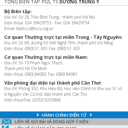
TỔNG BIÊN TẬP: PGS, TS
DƯƠNG TRUNG Ý
Bộ Biên tập:
Địa chỉ: Số 28, Trần Bình Trọng - thành phố Hà Nội
Điện thoại: 024 39429753 - Fax: 024 39429754
Email: bbttccs@tccs.org.vn
Cơ quan Thường trực tại miền Trung - Tây Nguyên:
Địa chỉ: Số 69, đường Xô Viết Nghệ Tĩnh, thành phố Đà Nẵng
Điện thoại: (080) 51 301; Fax: (080) 51 303
Cơ quan Thường trực tại miền Nam:
Địa chỉ: Số 19 Phạm Ngọc Thạch,
Thành phố Hồ Chí Minh
Điện thoại: (080) 84083; Fax: (080) 84081
Văn phòng đại diện tại thành phố Cần Thơ:
Địa chỉ: Phòng 302, Khu Hiệu Bộ, Học viện Chính trị Khu vực IV, số
6 Nguyễn Văn Cừ (nối dài), thành phố Cần Thơ
Điện thoại/Fax: (0292) 6250868
HÀNH CHÍNH ĐIỆN TỬ
LIÊN HỆ GỬI BÀI VÀ ĐÓNG GÓP Ý KIẾN