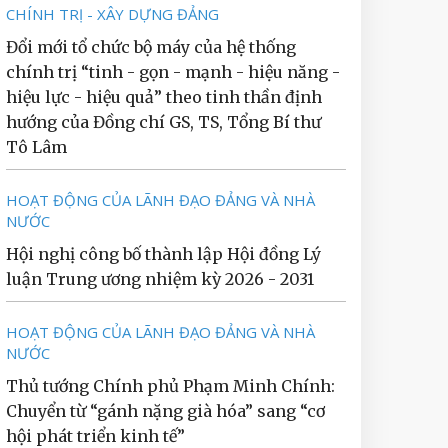
CHÍNH TRỊ - XÂY DỰNG ĐẢNG
Đổi mới tổ chức bộ máy của hệ thống
chính trị “tinh - gọn - mạnh - hiệu năng -
hiệu lực - hiệu quả” theo tinh thần định
hướng của Đồng chí GS, TS, Tổng Bí thư
Tô Lâm
HOẠT ĐỘNG CỦA LÃNH ĐẠO ĐẢNG VÀ NHÀ
NƯỚC
Hội nghị công bố thành lập Hội đồng Lý
luận Trung ương nhiệm kỳ 2026 - 2031
HOẠT ĐỘNG CỦA LÃNH ĐẠO ĐẢNG VÀ NHÀ
NƯỚC
Thủ tướng Chính phủ Phạm Minh Chính:
Chuyển từ “gánh nặng già hóa” sang “cơ
hội phát triển kinh tế”