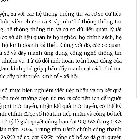
ện, xã với các hệ thống thông tin và cơ sở dữ liệu
ức, viên chức ở cả 3 cấp, như hệ thống thông tin
g; hệ thống thông tin và cơ sở dữ liệu quản lý tài
cơ sở dữ liệu quản lý hộ nghèo, hộ chính sách; hệ
hộ kinh doanh cá thể,.... Cùng với đó, các cơ quan,
iệu số và đẩy mạnh ứng dụng công nghệ thông tin
ện nhiệm vụ. Từ đó đổi mới hoàn toàn hoạt động của
gian, kinh phí, góp phần đẩy mạnh cải cách thủ tục
c đẩy phát triển kinh tế - xã hội.
ố, thực hiện nghiêm việc tiếp nhận và trả kết quả
ên môi trường điện tử, tạo ra các tiện ích để người
ệ phí trực tuyến, nhận kết quả trực tuyến, có thể ký
ành chính được số hóa khi tiếp nhận và công bố kết
tử; tỷ lệ giải quyết đúng hạn đạt 99,96% (tăng 0,3%
 đầu năm 2024, Trung tâm Hành chính công thành
24.953 hồ sơ, đạt 99,5% tổng số hồ sơ đã giải quyết.