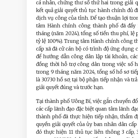
cá nhân, chứng thư số thứ hai trong giải
kết quả giải quyết thủ tục hành chính đủ đ
dịch vụ công của tỉnh. Để tạo thuận lợi tr
tâm Hành chính công thành phố đã đẩy 
tháng (năm 2024), tổng số tiền thu phí, lệ
tỷ lệ 100%). Trung tâm Hành chính công th
cấp xã đã cử cán bộ có trình độ ứng dụng
để hướng dẫn công dân lập tài khoản, cá
đồng thời hỗ trợ công dân trong việc số h
trong 9 tháng năm 2024, tổng số hồ sơ t
là 30.730 hồ sơ; tại bộ phận tiếp nhận và trả
giải quyết đúng và trước hạn.
Tại thành phố Uông Bí, việc gắn chuyển đổ
các cấp lãnh đạo đặc biệt quan tâm lãnh đ
thành phố đã thực hiện tiếp nhận, thẩm đ
quyền giải quyết của ủy ban nhân dân cấ
đó thực hiện 11 thủ tục liên thông 3 cấp, 