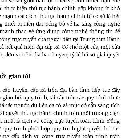
ân số là người dân tộc thiểu số, còn nhiều hạn chế
hi thực hiện thủ tục hành chính gặp không ít khó
 mạnh cải cách thủ tục hành chính từ cơ sở là hết
g thiết bị hiện đại, đồng bộ về hạ tầng công nghệ
ạo thành thạo về ứng dụng công nghệ thông tin để
 công trực tuyến của người dân tại Trung tâm Hành
ả kết quả hiện đại cấp xã. Cơ chế một cửa, một cửa
 đơn vị trên địa bàn huyện; tỷ lệ hồ sơ giải quyết
ời gian tới
cấp huyện, cấp xã trên địa bàn tỉnh tiếp tục đẩy
giản hóa quy trình, tái cấu trúc các quy trình thực
iá các nguồn dữ liệu đã có và mức độ sẵn sàng tích
iải quyết thủ tục hành chính trên môi trường điện
n, nhất là dịch vụ công trực tuyến toàn trình. Đồng
tử, quy trình phối hợp, quy trình giải quyết thủ tục
cung cấp dịch vụ công trực tuyến toàn trình trên