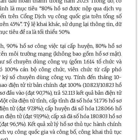
hấn đấu hoàn thành trong năm 2025. Trong đó, có
 hình là mục tiêu “80% hồ sơ được nộp qua dịch vụ
uyến trên Cổng Dịch vụ công quốc gia trên tổng số
rên 45%”. Tỷ lệ khai khác, sử dụng lại thông tin, dữ
ục tiêu đề ra là tối thiểu 50%.
ỉnh, 90% hồ sơ công việc tại cấp huyện, 80% hồ sơ
h trên môi trường mạng (không bao gồm hồ sơ mật).
thư số chuyên dùng công vụ (gồm 1.614 tổ chức và
đó 100% cán bộ công chức, viên chức từ cấp phó
ữ ký số chuyên dùng công vụ. Tính đến tháng 10-
ao điện tử từ bản chính đạt 100% (10.823/10.823 hồ
sơ đầu vào (đạt 90,7%), trả 52.113 kết quả bản điện tử
Một cửa điện tử tỉnh, cấp tỉnh đã số hóa 51.776 hồ sơ
 điện tử (đạt 97,8%); cấp huyện đã số hóa 128.066 hồ
ản điện tử (đạt 93,9%); cấp xã đã số hóa 180.803 hồ sơ
 (đạt 96,5%). Kết quả xử lý hồ sơ thủ tục hành chính
ch vụ công quốc gia và công bố, công khai thủ tục
sơ).