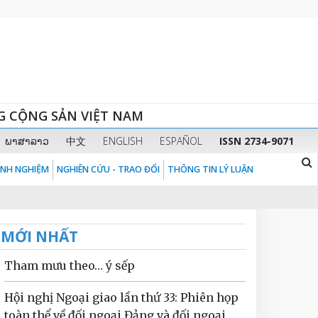
G CỘNG SẢN VIỆT NAM
ພາສາລາວ
中文
ENGLISH
ESPAÑOL
ISSN 2734-9071
KINH NGHIỆM
NGHIÊN CỨU - TRAO ĐỔI
THÔNG TIN LÝ LUẬN
MỚI NHẤT
Tham mưu theo… ý sếp
Hội nghị Ngoại giao lần thứ 33: Phiên họp
toàn thể về đối ngoại Đảng và đối ngoại