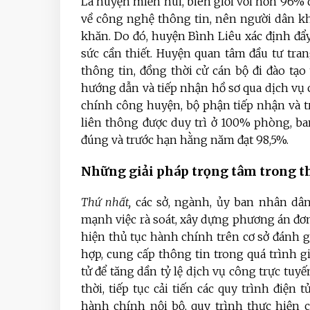
Là huyện miền núi, biên giới với hơn 96% d
về công nghệ thông tin, nên người dân k
khăn. Do đó, huyện Bình Liêu xác định đẩy
sức cần thiết. Huyện quan tâm đầu tư tran
thông tin, đồng thời cử cán bộ đi đào t
hướng dẫn và tiếp nhận hồ sơ qua dịch vụ
chính công huyện, bộ phận tiếp nhận và tr
liên thông được duy trì ở 100% phòng, ban,
đúng và trước hạn hằng năm đạt 98,5%.
Những giải pháp trọng tâm trong th
Thứ nhất,
các sở, ngành, ủy ban nhân dân 
mạnh việc rà soát, xây dựng phương án đơn 
hiện thủ tục hành chính trên cơ sở đánh g
hợp, cung cấp thông tin trong quá trình g
tử để tăng dần tỷ lệ dịch vụ công trực tuyế
thời, tiếp tục cải tiến các quy trình điện 
hành chính nội bộ, quy trình thực hiện 