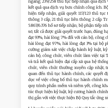
ngang; 239/258 thủ tục tiếp nhận qua dịch 
kết quả qua dịch vụ bưu chính công ích. Bộ
hiện tiếp nhận, giải quyết 117/123 thủ tục
thông 3 cấp, 21 thủ tục liên thông 2 cấp.
5.867/6.376 hồ sơ tiếp nhận; bộ phận tiếp nh
sơ, tất cả được giải quyết trước hạn, đúng h
đạt 93%, hài lòng 7% đối với cán bộ, công 
hài lòng đạt 97%, hài lòng đạt 3% tại bộ p
cường giám sát việc chấp hành kỷ luật, 
cán bộ, công chức, viên chức làm việc tạ
và trả kết quả hiện đại cấp xã qua hệ thố
chức, viên chức thường xuyên cập nhật, t
quan đến thủ tục hành chính, các quyết 
dọc về việc công bố thủ tục hành chính mớ
quy trình phần mềm và niêm yết, công kha
túc thực hiện kỷ luật, kỷ cương hành chín
thị gắn với việc thực hiện Bộ Quy tắc ứng 