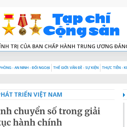
ÍNH TRỊ CỦA BAN CHẤP HÀNH TRUNG ƯƠNG ĐẢN
HÒNG - AN NINH - ĐỐI NGOẠI
THẾ GIỚI: VẤN ĐỀ - SỰ KIỆN
THỰC TIỄN - 
HÁT TRIỂN VIỆT NAM
h chuyển số trong giải
tục hành chính