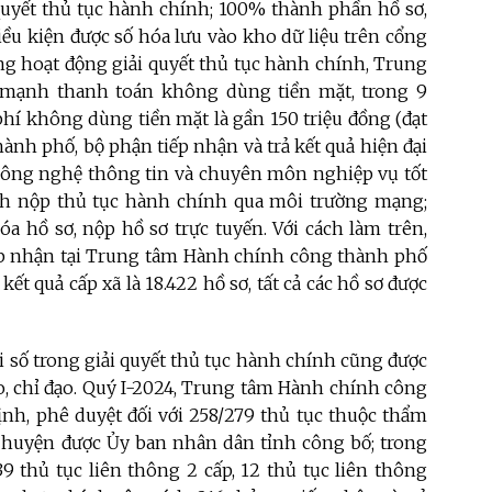
 quyết thủ tục hành chính; 100% thành phần hồ sơ,
iều kiện được số hóa lưu vào kho dữ liệu trên cổng
ong hoạt động giải quyết thủ tục hành chính, Trung
mạnh thanh toán không dùng tiền mặt, trong 9
 phí không dùng tiền mặt là gần 150 triệu đồng (đạt
ành phố, bộ phận tiếp nhận và trả kết quả hiện đại
 công nghệ thông tin và chuyên môn nghiệp vụ tốt
ch nộp thủ tục hành chính qua môi trường mạng;
óa hồ sơ, nộp hồ sơ trực tuyến. Với cách làm trên,
iếp nhận tại Trung tâm Hành chính công thành phố
 kết quả cấp xã là 18.422 hồ sơ, tất cả các hồ sơ được
i số trong giải quyết thủ tục hành chính cũng được
ạo, chỉ đạo. Quý I-2024, Trung tâm Hành chính công
ịnh, phê duyệt đối với 258/279 thủ tục thuộc thẩm
p huyện được Ủy ban nhân dân tỉnh công bố; trong
39 thủ tục liên thông 2 cấp, 12 thủ tục liên thông