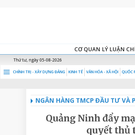
CƠ QUAN LÝ LUẬN CH
Thứ tư, ngày 05-08-2026
CHÍNH TRỊ - XÂY DỰNG ĐẢNG
KINH TẾ
VĂN HÓA - XÃ HỘI
QUỐC P
NGÂN HÀNG TMCP ĐẦU TƯ VÀ P
Quảng Ninh đẩy mạn
quyết thủ 