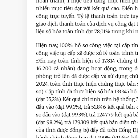
hoàn thành, 1 mục tiêu đang thực hiện p
nhiều mục tiêu đạt với kết quả cao. Điển
công trực tuyến. Tỷ lệ thanh toán trực t
giao dịch thanh toán của dịch vụ công đạt t
liệu số hóa toàn tỉnh đạt 78,01% trong khi m
Hiện nay, 100% hồ sơ công việc tại cấp t
công việc tại cấp xã được xử lý toàn trìn
Đến nay, toàn tỉnh hiện có 17.814 chứng 
16.200 cá nhân) đang hoạt động, trong 
phòng trở lên đã được cấp và sử dụng ch
2024, toàn tỉnh thực hiện chứng thực bản s
sơ). Cấp tỉnh đã thực hiện số hóa 133.345 hồ 
(đạt 35,2%). Kết quả chỉ tính trên hệ thống 
đầu vào (đạt 99,1%), trả 51.846 kết quả bản
sơ đầu vào (đạt 99,3%), trả 124.779 kết quả b
(đạt 98,2%), trả 179.309 kết quả bản điện tử
của tỉnh được đồng bộ đầy đủ trên Cổng Dị
hành chính đúng hạn đạt 100% (411.654 hồ 