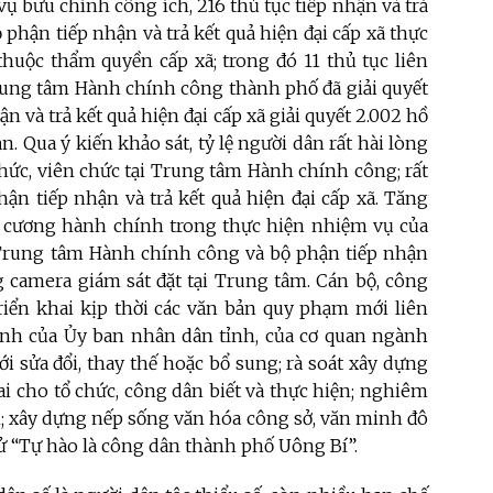
vụ bưu chính công ích, 216 thủ tục tiếp nhận và trả
 phận tiếp nhận và trả kết quả hiện đại cấp xã thực
 thuộc thẩm quyền cấp xã; trong đó 11 thủ tục liên
 Trung tâm Hành chính công thành phố đã giải quyết
ận và trả kết quả hiện đại cấp xã giải quyết 2.002 hồ
ạn. Qua ý kiến khảo sát, tỷ lệ người dân rất hài lòng
chức, viên chức tại Trung tâm Hành chính công; rất
hận tiếp nhận và trả kết quả hiện đại cấp xã. Tăng
kỷ cương hành chính trong thực hiện nhiệm vụ của
i Trung tâm Hành chính công và bộ phận tiếp nhận
ng camera giám sát đặt tại Trung tâm. Cán bộ, công
riển khai kịp thời các văn bản quy phạm mới liên
định của Ủy ban nhân dân tỉnh, của cơ quan ngành
i sửa đổi, thay thế hoặc bổ sung; rà soát xây dựng
i cho tổ chức, công dân biết và thực hiện; nghiêm
h; xây dựng nếp sống văn hóa công sở, văn minh đô
xử “Tự hào là công dân thành phố Uông Bí”.