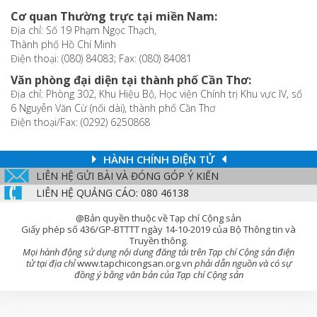
Cơ quan Thường trực tại miền Nam:
Địa chỉ: Số 19 Phạm Ngọc Thạch,
Thành phố Hồ Chí Minh
Điện thoại: (080) 84083; Fax: (080) 84081
Văn phòng đại diện tại thành phố Cần Thơ:
Địa chỉ: Phòng 302, Khu Hiệu Bộ, Học viện Chính trị Khu vực IV, số
6 Nguyễn Văn Cừ (nối dài), thành phố Cần Thơ
Điện thoại/Fax: (0292) 6250868
HÀNH CHÍNH ĐIỆN TỬ
LIÊN HỆ GỬI BÀI VÀ ĐÓNG GÓP Ý KIẾN
LIÊN HỆ QUẢNG CÁO: 080 46138
@Bản quyền thuộc về Tạp chí Cộng sản
Giấy phép số 436/GP-BTTTT ngày 14-10-2019 của Bộ Thông tin và
Truyền thông.
Mọi hành động sử dụng nội dung đăng tải trên Tạp chí Cộng sản điện
tử tại địa chỉ
www.tapchicongsan.org.vn
phải dẫn nguồn và có sự
đồng ý bằng văn bản của Tạp chí Cộng sản