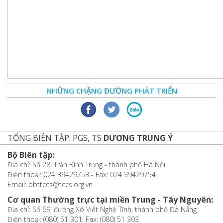
NHỮNG CHẶNG ĐƯỜNG PHÁT TRIỂN
TỔNG BIÊN TẬP: PGS, TS
DƯƠNG TRUNG Ý
Bộ Biên tập:
Địa chỉ: Số 28, Trần Bình Trọng - thành phố Hà Nội
Điện thoại: 024 39429753 - Fax: 024 39429754
Email: bbttccs@tccs.org.vn
Cơ quan Thường trực tại miền Trung - Tây Nguyên:
Địa chỉ: Số 69, đường Xô Viết Nghệ Tĩnh, thành phố Đà Nẵng
Điện thoại: (080) 51 301; Fax: (080) 51 303