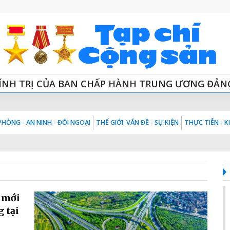
ÍNH TRỊ CỦA BAN CHẤP HÀNH TRUNG ƯƠNG ĐẢN
HÒNG - AN NINH - ĐỐI NGOẠI
THẾ GIỚI: VẤN ĐỀ - SỰ KIỆN
THỰC TIỄN - 
i mới
g tại