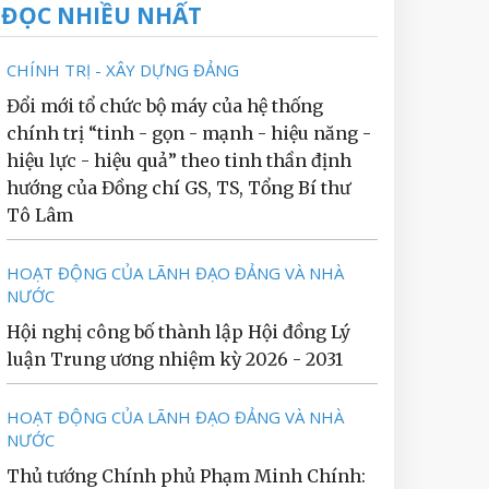
ĐỌC NHIỀU NHẤT
CHÍNH TRỊ - XÂY DỰNG ĐẢNG
Đổi mới tổ chức bộ máy của hệ thống
chính trị “tinh - gọn - mạnh - hiệu năng -
hiệu lực - hiệu quả” theo tinh thần định
hướng của Đồng chí GS, TS, Tổng Bí thư
Tô Lâm
HOẠT ĐỘNG CỦA LÃNH ĐẠO ĐẢNG VÀ NHÀ
NƯỚC
Hội nghị công bố thành lập Hội đồng Lý
luận Trung ương nhiệm kỳ 2026 - 2031
HOẠT ĐỘNG CỦA LÃNH ĐẠO ĐẢNG VÀ NHÀ
NƯỚC
Thủ tướng Chính phủ Phạm Minh Chính: