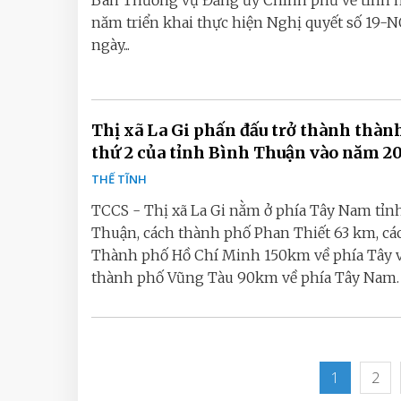
Ban Thường vụ Đảng ủy Chính phủ về tình h
năm triển khai thực hiện Nghị quyết số 19-
ngày...
Thị xã La Gi phấn đấu trở thành thàn
thứ 2 của tỉnh Bình Thuận vào năm 2
THẾ TĨNH
TCCS - Thị xã La Gi nằm ở phía Tây Nam tỉn
Thuận, cách thành phố Phan Thiết 63 km, cá
Thành phố Hồ Chí Minh 150km về phía Tây v
thành phố Vũng Tàu 90km về phía Tây Nam. N
1
2