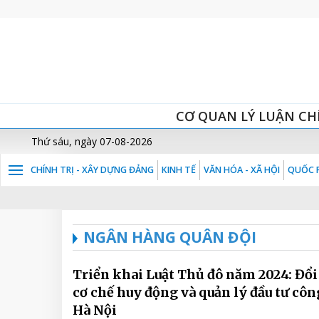
CƠ QUAN LÝ LUẬN CH
Thứ sáu, ngày 07-08-2026
CHÍNH TRỊ - XÂY DỰNG ĐẢNG
KINH TẾ
VĂN HÓA - XÃ HỘI
QUỐC P
NGÂN HÀNG QUÂN ĐỘI
Triển khai Luật Thủ đô năm 2024: Đổ
cơ chế huy động và quản lý đầu tư côn
Hà Nội