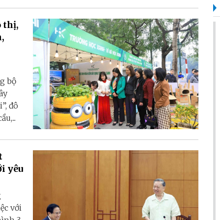
thị,
ng bộ
ây
”, đô
u,...
t
ới yêu
g
ệc với