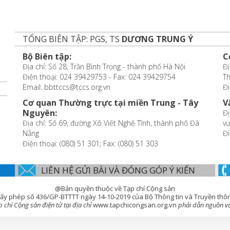
TỔNG BIÊN TẬP: PGS, TS
DƯƠNG TRUNG Ý
Bộ Biên tập:
C
Địa chỉ: Số 28, Trần Bình Trọng - thành phố Hà Nội
Đị
Điện thoại: 024 39429753 - Fax: 024 39429754
T
Email: bbttccs@tccs.org.vn
Đi
Cơ quan Thường trực tại miền Trung - Tây
V
Nguyên:
Đị
Địa chỉ: Số 69, đường Xô Viết Nghệ Tĩnh, thành phố Đà
vự
Nẵng
Đi
Điện thoại: (080) 51 301; Fax: (080) 51 303
LIÊN HỆ GỬI BÀI VÀ ĐÓNG GÓP Ý KIẾN
@Bản quyền thuộc về Tạp chí Cộng sản
ấy phép số 436/GP-BTTTT ngày 14-10-2019 của Bộ Thông tin và Truyền thô
chí Cộng sản điện tử tại địa chỉ
www.tapchicongsan.org.vn
phải dẫn nguồn và