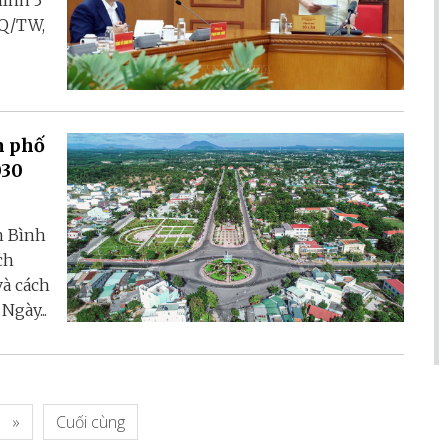
ình 3
NQ/TW,
h phố
030
h Bình
ch
à cách
gày...
»
Cuối cùng