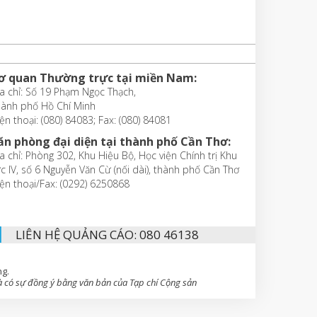
ơ quan Thường trực tại miền Nam:
a chỉ: Số 19 Phạm Ngọc Thạch,
hành phố Hồ Chí Minh
ện thoại: (080) 84083; Fax: (080) 84081
ăn phòng đại diện tại thành phố Cần Thơ:
a chỉ: Phòng 302, Khu Hiệu Bộ, Học viện Chính trị Khu
c IV, số 6 Nguyễn Văn Cừ (nối dài), thành phố Cần Thơ
ện thoại/Fax: (0292) 6250868
LIÊN HỆ QUẢNG CÁO: 080 46138
ng.
 có sự đồng ý bằng văn bản của Tạp chí Cộng sản