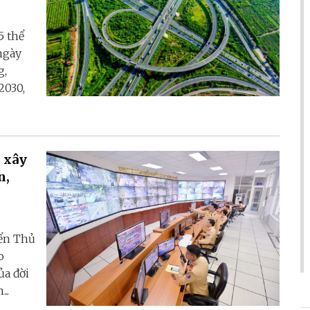
5 thể
ngày
g,
2030,
 xây
n,
iển Thủ
o
ủa đời
..