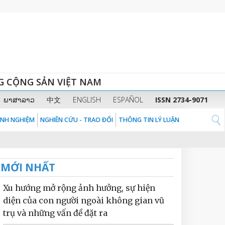
G CỘNG SẢN VIỆT NAM
ພາສາລາວ
中文
ENGLISH
ESPAÑOL
ISSN 2734-9071
KINH NGHIỆM
NGHIÊN CỨU - TRAO ĐỔI
THÔNG TIN LÝ LUẬN
MỚI NHẤT
Xu hướng mở rộng ảnh hưởng, sự hiện
diện của con người ngoài không gian vũ
trụ và những vấn đề đặt ra