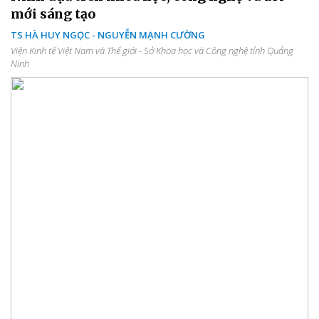
mới sáng tạo
TS HÀ HUY NGỌC - NGUYỄN MẠNH CƯỜNG
Viện Kinh tế Việt Nam và Thế giới - Sở Khoa học và Công nghệ tỉnh Quảng
Ninh