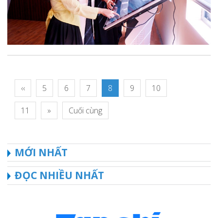
‹‹
5
6
7
8
9
10
11
»
Cuối cùng
MỚI NHẤT
ĐỌC NHIỀU NHẤT