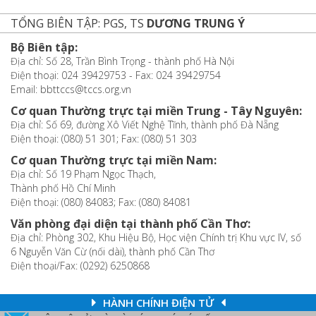
TỔNG BIÊN TẬP: PGS, TS
DƯƠNG TRUNG Ý
Bộ Biên tập:
Địa chỉ: Số 28, Trần Bình Trọng - thành phố Hà Nội
Điện thoại: 024 39429753 - Fax: 024 39429754
Email: bbttccs@tccs.org.vn
Cơ quan Thường trực tại miền Trung - Tây Nguyên:
Địa chỉ: Số 69, đường Xô Viết Nghệ Tĩnh, thành phố Đà Nẵng
Điện thoại: (080) 51 301; Fax: (080) 51 303
Cơ quan Thường trực tại miền Nam:
Địa chỉ: Số 19 Phạm Ngọc Thạch,
Thành phố Hồ Chí Minh
Điện thoại: (080) 84083; Fax: (080) 84081
Văn phòng đại diện tại thành phố Cần Thơ:
Địa chỉ: Phòng 302, Khu Hiệu Bộ, Học viện Chính trị Khu vực IV, số
6 Nguyễn Văn Cừ (nối dài), thành phố Cần Thơ
Điện thoại/Fax: (0292) 6250868
HÀNH CHÍNH ĐIỆN TỬ