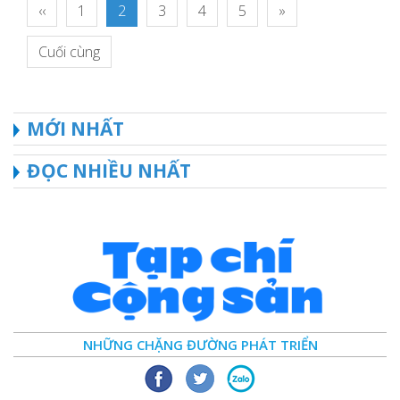
‹‹
1
2
3
4
5
»
Cuối cùng
MỚI NHẤT
ĐỌC NHIỀU NHẤT
NHỮNG CHẶNG ĐƯỜNG PHÁT TRIỂN