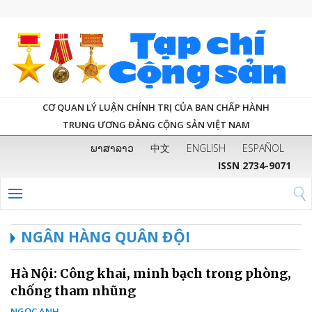
CƠ QUAN LÝ LUẬN CHÍNH TRỊ CỦA BAN CHẤP HÀNH
TRUNG ƯƠNG ĐẢNG CỘNG SẢN VIỆT NAM
ພາສາລາວ
中文
ENGLISH
ESPAÑOL
ISSN 2734-9071
NGÂN HÀNG QUÂN ĐỘI
Hà Nội: Công khai, minh bạch trong phòng,
chống tham nhũng
NGỌC ANH