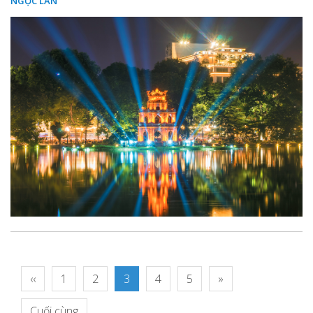
NGỌC LAN
‹‹
1
2
3
4
5
»
Cuối cùng