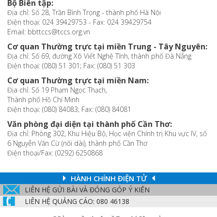
Bộ Biên tập:
Địa chỉ: Số 28, Trần Bình Trọng - thành phố Hà Nội
Điện thoại: 024 39429753 - Fax: 024 39429754
Email: bbttccs@tccs.org.vn
Cơ quan Thường trực tại miền Trung - Tây Nguyên:
Địa chỉ: Số 69, đường Xô Viết Nghệ Tĩnh, thành phố Đà Nẵng
Điện thoại: (080) 51 301; Fax: (080) 51 303
Cơ quan Thường trực tại miền Nam:
Địa chỉ: Số 19 Phạm Ngọc Thạch,
Thành phố Hồ Chí Minh
Điện thoại: (080) 84083; Fax: (080) 84081
Văn phòng đại diện tại thành phố Cần Thơ:
Địa chỉ: Phòng 302, Khu Hiệu Bộ, Học viện Chính trị Khu vực IV, số
6 Nguyễn Văn Cừ (nối dài), thành phố Cần Thơ
Điện thoại/Fax: (0292) 6250868
HÀNH CHÍNH ĐIỆN TỬ
LIÊN HỆ GỬI BÀI VÀ ĐÓNG GÓP Ý KIẾN
LIÊN HỆ QUẢNG CÁO: 080 46138